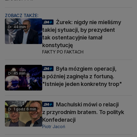
ZOBACZ TAKŻE:
Żurek: nigdy nie mieliśmy
44 min
takiej sytuacji, by prezydent
tak ostentacyjnie łamał
konstytucję
FAKTY PO FAKTACH
Była mózgiem operacji,
45 min
a później zaginęła z fortuną.
"Istnieje jeden konkretny trop"
Machulski mówi o relacji
1 godz 6 min
z przyrodnim bratem. To polityk
Konfederacji
Piotr Jacoń