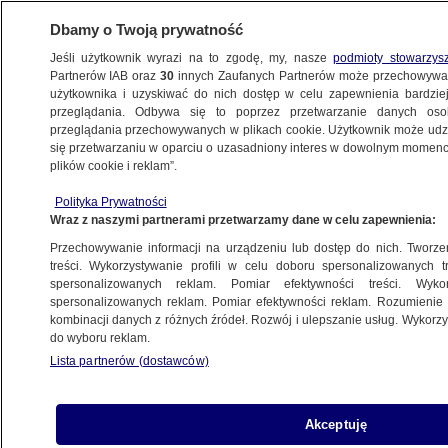
Dbamy o Twoją prywatność
Jeśli użytkownik wyrazi na to zgodę, my, nasze
podmioty stowarzys
Partnerów IAB oraz
30
innych Zaufanych Partnerów może przechowywa
użytkownika i uzyskiwać do nich dostęp w celu zapewnienia bardzi
przeglądania. Odbywa się to poprzez przetwarzanie danych os
przeglądania przechowywanych w plikach cookie. Użytkownik może udzie
POLSKA
się przetwarzaniu w oparciu o uzasadniony interes w dowolnym momencie
plików cookie i reklam”.
Ustka jest miastem, choć nie ma
Polityka Prywatności
na to dowodów
Wraz z naszymi partnerami przetwarzamy dane w celu zapewnienia:
Przechowywanie informacji na urządzeniu lub dostęp do nich. Tworzeni
9.10.2007, 11:10
Aktualizacja:
9.10.2007, 11:53
treści. Wykorzystywanie profili w celu doboru spersonalizowanych tr
spersonalizowanych reklam. Pomiar efektywności treści. Wyko
spersonalizowanych reklam. Pomiar efektywności reklam. Rozumienie o
Udostępnij
kombinacji danych z różnych źródeł. Rozwój i ulepszanie usług. Wykor
do wyboru reklam.
Lista partnerów (dostawców)
Akceptuję