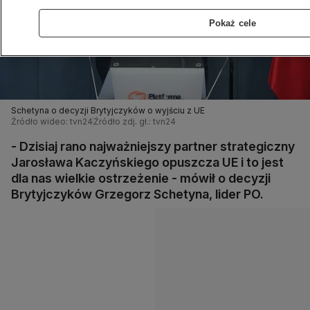
Pokaż cele
Schetyna o decyzji Brytyjczyków o wyjściu z UE
Źródło wideo: tvn24
Źródło zdj. gł.: tvn24
- Dzisiaj rano najważniejszy partner strategiczny
Jarosława Kaczyńskiego opuszcza UE i to jest
dla nas wielkie ostrzeżenie - mówił o decyzji
Brytyjczyków Grzegorz Schetyna, lider PO.