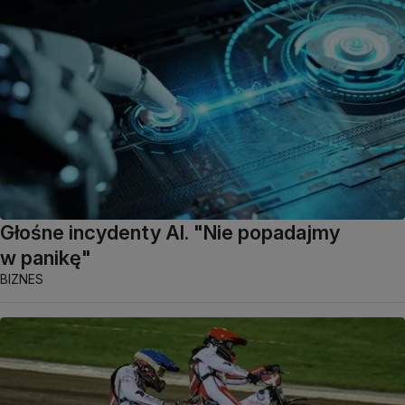
Głośne incydenty AI. "Nie popadajmy
w panikę"
BIZNES