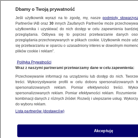
Dbamy o Twoją prywatność
Jeśli użytkownik wyrazi na to zgodę, my, nasze
podmioty stowarzys
Partnerów IAB oraz
30
innych Zaufanych Partnerów może przechowywa
użytkownika i uzyskiwać do nich dostęp w celu zapewnienia bardzi
przeglądania. Odbywa się to poprzez przetwarzanie danych os
przeglądania przechowywanych w plikach cookie. Użytkownik może udzie
POLSKA
się przetwarzaniu w oparciu o uzasadniony interes w dowolnym momencie
plików cookie i reklam”.
"Strategiczny partner Kaczyńskiego
Polityka Prywatności
opuszcza UE"
Wraz z naszymi partnerami przetwarzamy dane w celu zapewnienia:
Przechowywanie informacji na urządzeniu lub dostęp do nich. Tworzeni
24.06.2016, 11:01
treści. Wykorzystywanie profili w celu doboru spersonalizowanych tr
spersonalizowanych reklam. Pomiar efektywności treści. Wyko
spersonalizowanych reklam. Pomiar efektywności reklam. Rozumienie o
Udostępnij
kombinacji danych z różnych źródeł. Rozwój i ulepszanie usług. Wykor
do wyboru reklam.
Lista partnerów (dostawców)
Akceptuję