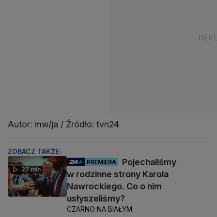
Autor: mw/ja / Źródło: tvn24
ZOBACZ TAKŻE:
Pojechaliśmy
PREMIERA
27 min
w rodzinne strony Karola
Nawrockiego. Co o nim
usłyszeliśmy?
CZARNO NA BIAŁYM