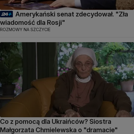
Amerykański senat zdecydował. "Zła
wiadomość dla Rosji"
ROZMOWY NA SZCZYCIE
Co z pomocą dla Ukraińców? Siostra
Małgorzata Chmielewska o "dramacie"