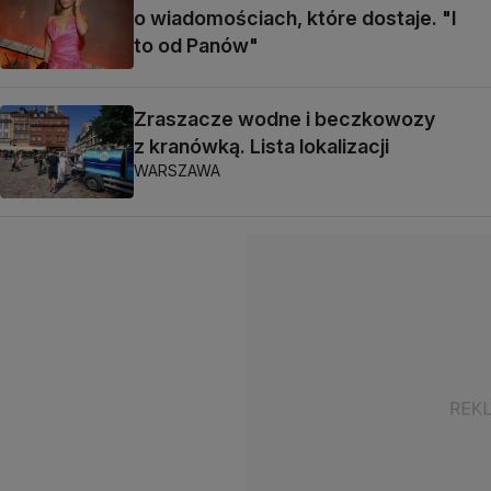
o wiadomościach, które dostaje. "I
to od Panów"
Zraszacze wodne i beczkowozy
z kranówką. Lista lokalizacji
WARSZAWA