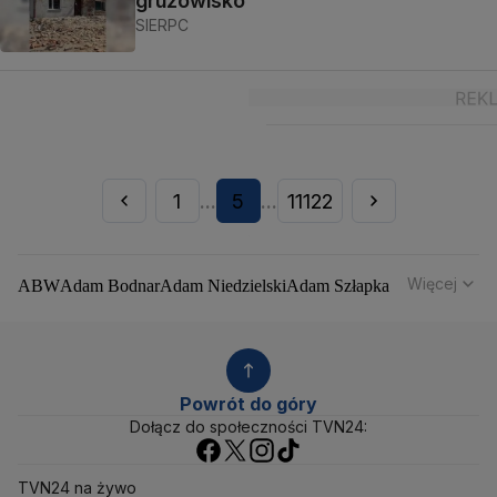
gruzowisko
SIERPC
1
5
11122
...
...
Więcej
ABW
Adam Bodnar
Adam Niedzielski
Adam Szłapka
Administracja Donalda Trumpa
Agencja Bezpieczeństwa Wewnętrznego
Agrounia
Alaksandr Łukaszenka
Aleksander Kwaśniewski
Aleksandra Dulkiewicz
Alert RCB
Powrót do góry
Ambasada USA w Polsce
Andrzej Duda
Białoruś
Dołącz do społeczności TVN24:
Bitcoin
Biuro Bezpieczeństwa Narodowego
Bliski Wschód
Bomba atomowa
Borys Budka
TVN24 na żywo