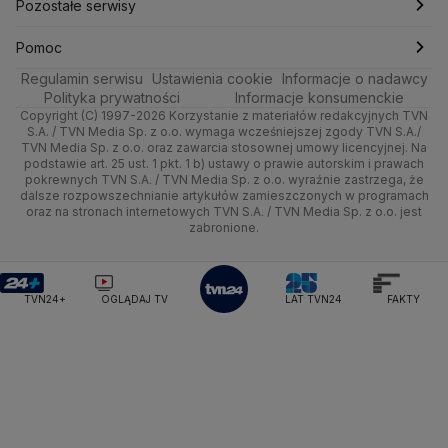
Rynki
Pogoda na weekend
Kolarstwo
Polska
Najnowsze
Pozostałe serwisy
Ministerstwo Infrastruktury
Ministerstwo Kultury
Ministerstwo Obrony Narodowej
Ciekawostki
Wrocław
Dla firm
Najnowsze
Skoki Narciarskie
Świat
Gorące Tematy
TVN
Pomoc
Ministerstwo Rolnictwa
Regulamin serwisu
Quizy
Ustawienia cookie
Informacje o nadawcy
Ministerstwo Rozwoju i Technologii
Kielce
Handel
Polska
Sporty zimowe
Polityka
Wyślij zgłoszenie
Dzień Dobry TVN
Centrum pomocy
Polityka prywatności
Informacje konsumenckie
Ministerstwo Sportu i Turystyki
Copyright (C) 1997-2026 Korzystanie z materiałów redakcyjnych TVN
Tematy
Kujawsko-pomorskie
Ze świata
Prognoza
Lekkoatletyka
Zdrowie
Uwaga TVN
Ministerstwo Cyfryzacji
Test zgodności
S.A. / TVN Media Sp. z o.o. wymaga wcześniejszej zgody TVN S.A./
TVN Media Sp. z o.o. oraz zawarcia stosownej umowy licencyjnej. Na
Ministerstwo Edukacji Narodowej
Lublin
podstawie art. 25 ust. 1 pkt. 1 b) ustawy o prawie autorskim i prawach
Tech
Świat
Siatkówka
Tech
HGTV
Oglądaj na TV
Ministerstwo Finansów
pokrewnych TVN S.A. / TVN Media Sp. z o.o. wyraźnie zastrzega, że
dalsze rozpowszechnianie artykułów zamieszczonych w programach
Ministerstwo Klimatu i Środowiska
Lubuskie
Moto
Nauka
F1
Nauka
TVN Turbo
Zrealizuj voucher
oraz na stronach internetowych TVN S.A. / TVN Media Sp. z o.o. jest
Ministerstwo Nauki i Szkolnictwa Wyższego
zabronione.
Olsztyn
Dla seniora
Ciekawostki
Ministerstwo Sprawiedliwości
Rozrywka
TVN Style
Ministerstwo Rodziny, Pracy i Polityki Społecznej
Opole
Turystyka
Podróże
TVN7
Ministerstwo Spraw Zagranicznych
Moskwa
TVN24+
OGLĄDAJ TV
LAT TVN24
FAKTY
Naczelny Sąd Administracyjny
Rzeszów
Smog
TTV
Najwyższa Izba Kontroli
Szczecin
Narodowe Centrum Badań i Rozwoju
Narodowy Bank Polski
Narodowy Fundusz Zdrowia
Białystok
NASA
NATO
Niemcy
Nord Stream 2
Nowa Lewica
Ordo Iuris
Organizacja Narodów Zjednoczonych