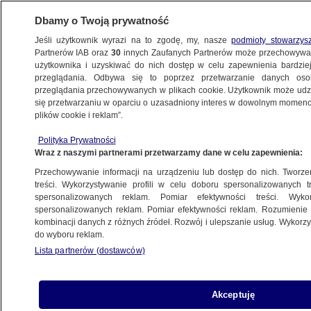
Dbamy o Twoją prywatność
Jeśli użytkownik wyrazi na to zgodę, my, nasze
podmioty stowarzys
Partnerów IAB oraz
30
innych Zaufanych Partnerów może przechowywa
użytkownika i uzyskiwać do nich dostęp w celu zapewnienia bardzi
przeglądania. Odbywa się to poprzez przetwarzanie danych os
przeglądania przechowywanych w plikach cookie. Użytkownik może udzie
POLSKA
się przetwarzaniu w oparciu o uzasadniony interes w dowolnym momencie
plików cookie i reklam”.
NAJNOWSZE INFORMACJE
Polityka Prywatności
Wraz z naszymi partnerami przetwarzamy dane w celu zapewnienia:
Na jednym SOR-ze przez upał
Przechowywanie informacji na urządzeniu lub dostęp do nich. Tworzeni
wysiadła klimatyzacja. Trudna
treści. Wykorzystywanie profili w celu doboru spersonalizowanych tr
sytuacja w szpitalach
spersonalizowanych reklam. Pomiar efektywności treści. Wyko
spersonalizowanych reklam. Pomiar efektywności reklam. Rozumienie o
Piotr Krysztofiak
kombinacji danych z różnych źródeł. Rozwój i ulepszanie usług. Wykor
do wyboru reklam.
Dwie osoby zniknęły pod wodą.
Lista partnerów (dostawców)
Wyłowili ciało 47-latka, szukają 30-
latka
Akceptuję
LUBLIN