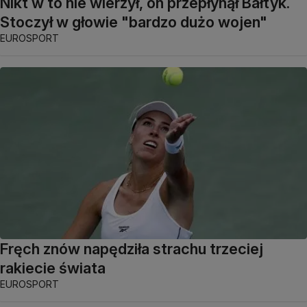
Nikt w to nie wierzył, on przepłynął Bałtyk.
Stoczył w głowie "bardzo dużo wojen"
EUROSPORT
Fręch znów napędziła strachu trzeciej
rakiecie świata
EUROSPORT