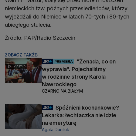
Warmii i Mazur, stały się przedmiotem roszczeń
niemieckich tzw. późnych przesiedleńców, którzy
wyjeżdżali do Niemiec w latach 70-tych i 80-tych
ubiegłego stulecia.
Źródło: PAP/Radio Szczecin
ZOBACZ TAKŻE:
"Żenada, co on
PREMIERA
27 min
wyprawia". Pojechaliśmy
w rodzinne strony Karola
Nawrockiego
CZARNO NA BIAŁYM
Spóźnieni kochankowie?
Lekarka: łechtaczka nie idzie
na emeryturę
Agata Daniluk