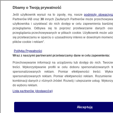
Dbamy o Twoją prywatność
Jeśli użytkownik wyrazi na to zgodę, my, nasze
podmioty stowarzys
Partnerów IAB oraz
30
innych Zaufanych Partnerów może przechowywa
użytkownika i uzyskiwać do nich dostęp w celu zapewnienia bardzi
przeglądania. Odbywa się to poprzez przetwarzanie danych os
przeglądania przechowywanych w plikach cookie. Użytkownik może udzie
POLSKA
się przetwarzaniu w oparciu o uzasadniony interes w dowolnym momencie
plików cookie i reklam”.
Rząd zrobi porządek na Ziemiach
Polityka Prywatności
Odzyskanych
Wraz z naszymi partnerami przetwarzamy dane w celu zapewnienia:
Przechowywanie informacji na urządzeniu lub dostęp do nich. Tworzeni
31.07.2007, 03:44
Aktualizacja:
31.07.2007, 04:22
treści. Wykorzystywanie profili w celu doboru spersonalizowanych tr
spersonalizowanych reklam. Pomiar efektywności treści. Wyko
spersonalizowanych reklam. Pomiar efektywności reklam. Rozumienie o
Udostępnij
kombinacji danych z różnych źródeł. Rozwój i ulepszanie usług. Wykor
do wyboru reklam.
Lista partnerów (dostawców)
Akceptuję