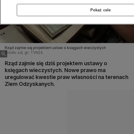
Pokaż cele
Rząd zajmie się projektem ustaw o księgach wieczystych
Źródło zdj. gł.: TVN24
Rząd zajmie się dziś projektem ustawy o
księgach wieczystych. Nowe prawo ma
uregulować kwestie praw własności na terenach
Ziem Odzyskanych.