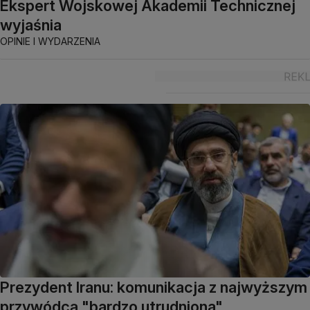
Ekspert Wojskowej Akademii Technicznej
wyjaśnia
OPINIE I WYDARZENIA
Prezydent Iranu: komunikacja z najwyższym
przywódcą "bardzo utrudniona"