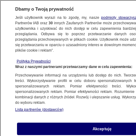
Dbamy o Twoją prywatność
Jeśli użytkownik wyrazi na to zgodę, my, nasze
podmioty stowarzys
Partnerów IAB oraz
30
innych Zaufanych Partnerów może przechowywa
użytkownika i uzyskiwać do nich dostęp w celu zapewnienia bardzi
przeglądania. Odbywa się to poprzez przetwarzanie danych os
przeglądania przechowywanych w plikach cookie. Użytkownik może udzie
POLSKA
się przetwarzaniu w oparciu o uzasadniony interes w dowolnym momencie
plików cookie i reklam”.
Odwołane pociągi. Wszystko
Polityka Prywatności
przez "wysokie temperatury"
Wraz z naszymi partnerami przetwarzamy dane w celu zapewnienia:
Przechowywanie informacji na urządzeniu lub dostęp do nich. Tworzeni
Piotr Krysztofiak
treści. Wykorzystywanie profili w celu doboru spersonalizowanych tr
spersonalizowanych reklam. Pomiar efektywności treści. Wyko
29.06.2026, 07:36
spersonalizowanych reklam. Pomiar efektywności reklam. Rozumienie o
kombinacji danych z różnych źródeł. Rozwój i ulepszanie usług. Wykor
do wyboru reklam.
Posłuchaj artykułu
Czyta lektor AI
Lista partnerów (dostawców)
Akceptuję