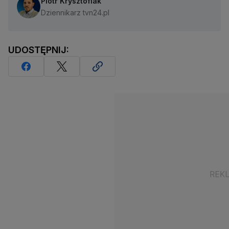
Piotr Krysztofiak
Dziennikarz tvn24.pl
UDOSTĘPNIJ: