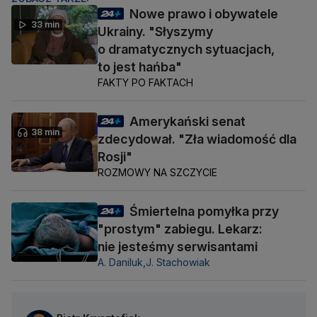
Nowe prawo i obywatele
33 min
Ukrainy. "Słyszymy
o dramatycznych sytuacjach,
to jest hańba"
FAKTY PO FAKTACH
Amerykański senat
38 min
zdecydował. "Zła wiadomość dla
Rosji"
ROZMOWY NA SZCZYCIE
Śmiertelna pomyłka przy
"prostym" zabiegu. Lekarz:
nie jesteśmy serwisantami
A. Daniluk,
J. Stachowiak