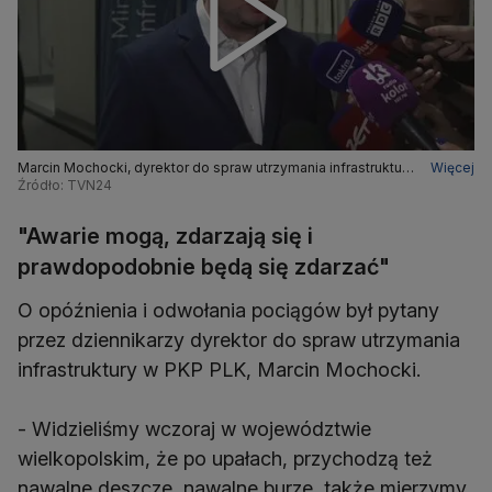
Marcin Mochocki, dyrektor do spraw utrzymania infrastruktury
Więcej
w PKP PLK
Źródło: TVN24
"Awarie mogą, zdarzają się i
prawdopodobnie będą się zdarzać"
O opóźnienia i odwołania pociągów był pytany
przez dziennikarzy dyrektor do spraw utrzymania
infrastruktury w PKP PLK, Marcin Mochocki.
- Widzieliśmy wczoraj w województwie
wielkopolskim, że po upałach, przychodzą też
nawalne deszcze, nawalne burze, także mierzymy