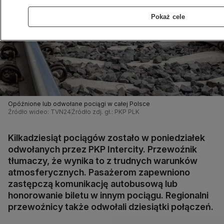
Pokaż cele
Opóźnione lub odwołane pociągi w całej Polsce
Źródło wideo: TVN24
Źródło zdj. gł.: PKP PLK
Kilkadziesiąt pociągów zostało w poniedziałek
odwołanych przez PKP Intercity. Przewoźnik
tłumaczy, że wynika to z trudnych warunków
atmosferycznych. Pasażerom zapewniono
zastępczą komunikację autobusową lub
honorowanie biletu w innym pociągu. Regionalni
przewoźnicy także odwołali dziesiątki połączeń.