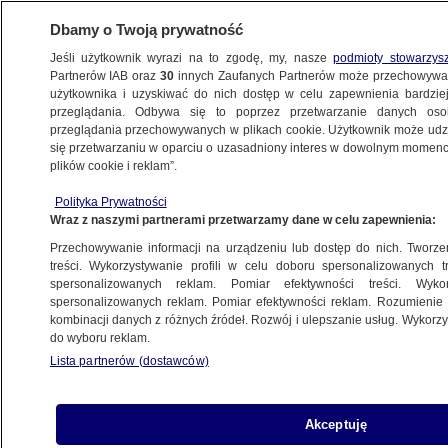
Dbamy o Twoją prywatność
Jeśli użytkownik wyrazi na to zgodę, my, nasze
podmioty stowarzys
Partnerów IAB oraz
30
innych Zaufanych Partnerów może przechowywa
użytkownika i uzyskiwać do nich dostęp w celu zapewnienia bardzi
przeglądania. Odbywa się to poprzez przetwarzanie danych os
przeglądania przechowywanych w plikach cookie. Użytkownik może udzie
POLSKA
się przetwarzaniu w oparciu o uzasadniony interes w dowolnym momencie
plików cookie i reklam”.
Minister Szczerski z senatorem
Polityka Prywatności
Johnsonem. "O wizach i bezpieczeństwie"
Wraz z naszymi partnerami przetwarzamy dane w celu zapewnienia:
Przechowywanie informacji na urządzeniu lub dostęp do nich. Tworzeni
29.08.2017, 15:05
treści. Wykorzystywanie profili w celu doboru spersonalizowanych tr
spersonalizowanych reklam. Pomiar efektywności treści. Wyko
spersonalizowanych reklam. Pomiar efektywności reklam. Rozumienie o
Udostępnij
kombinacji danych z różnych źródeł. Rozwój i ulepszanie usług. Wykor
do wyboru reklam.
Lista partnerów (dostawców)
Akceptuję