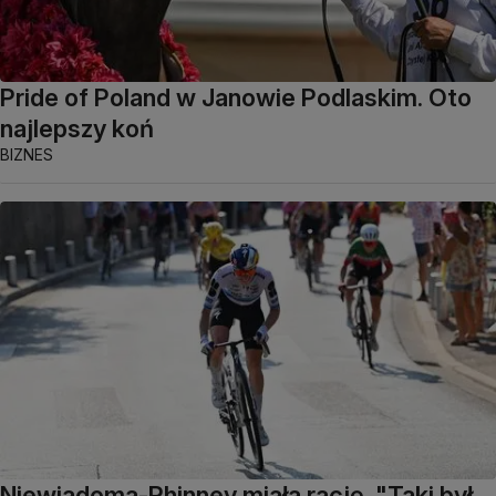
Pride of Poland w Janowie Podlaskim. Oto
najlepszy koń
BIZNES
Niewiadoma-Phinney miała rację. "Taki był