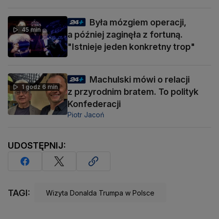
Była mózgiem operacji,
45 min
a później zaginęła z fortuną.
"Istnieje jeden konkretny trop"
Machulski mówi o relacji
1 godz 6 min
z przyrodnim bratem. To polityk
Konfederacji
Piotr Jacoń
UDOSTĘPNIJ:
TAGI:
Wizyta Donalda Trumpa w Polsce