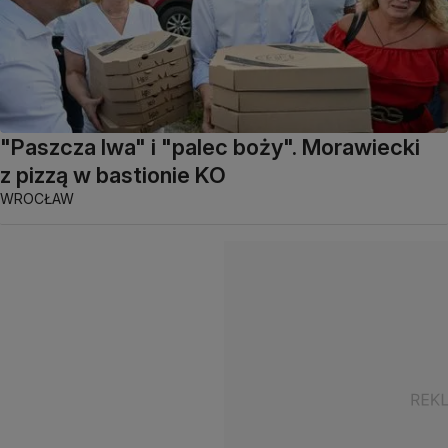
"Paszcza lwa" i "palec boży". Morawiecki
z pizzą w bastionie KO
WROCŁAW