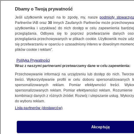
Dbamy o Twoją prywatność
Jeśli użytkownik wyrazi na to zgodę, my, nasze
podmioty stowarzys
Partnerów IAB oraz
30
innych Zaufanych Partnerów może przechowywa
użytkownika i uzyskiwać do nich dostęp w celu zapewnienia bardzi
przeglądania. Odbywa się to poprzez przetwarzanie danych os
przeglądania przechowywanych w plikach cookie. Użytkownik może udzie
POLSKA
się przetwarzaniu w oparciu o uzasadniony interes w dowolnym momencie
plików cookie i reklam”.
Tusk o "pisowskiej akcji". "Niedługo
Polityka Prywatności
zabraknie im cegieł"
Wraz z naszymi partnerami przetwarzamy dane w celu zapewnienia:
Przechowywanie informacji na urządzeniu lub dostęp do nich. Tworzeni
9.11.2025, 10:36
treści. Wykorzystywanie profili w celu doboru spersonalizowanych tr
spersonalizowanych reklam. Pomiar efektywności treści. Wyko
Posłuchaj artykułu
spersonalizowanych reklam. Pomiar efektywności reklam. Rozumienie o
Czyta lektor AI
kombinacji danych z różnych źródeł. Rozwój i ulepszanie usług. Wykor
do wyboru reklam.
Lista partnerów (dostawców)
Akceptuję