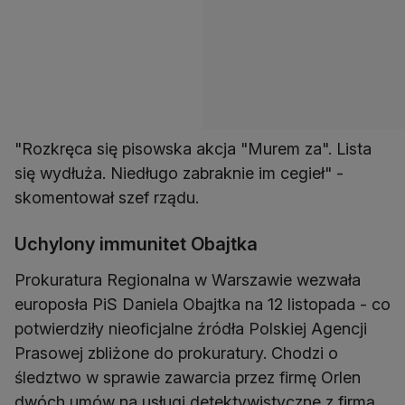
"Rozkręca się pisowska akcja "Murem za". Lista
się wydłuża. Niedługo zabraknie im cegieł" -
skomentował szef rządu.
Uchylony immunitet Obajtka
Prokuratura Regionalna w Warszawie wezwała
europosła PiS Daniela Obajtka na 12 listopada - co
potwierdziły nieoficjalne źródła Polskiej Agencji
Prasowej zbliżone do prokuratury. Chodzi o
śledztwo w sprawie zawarcia przez firmę Orlen
dwóch umów na usługi detektywistyczne z firmą