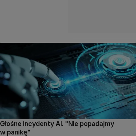
Głośne incydenty AI. "Nie popadajmy
w panikę"