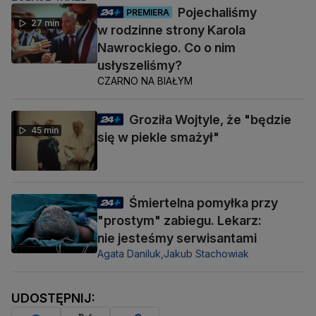
Pojechaliśmy
PREMIERA
27 min
w rodzinne strony Karola
Nawrockiego. Co o nim
usłyszeliśmy?
CZARNO NA BIAŁYM
Groziła Wojtyle, że "będzie
45 min
się w piekle smażył"
Śmiertelna pomyłka przy
"prostym" zabiegu. Lekarz:
nie jesteśmy serwisantami
Agata Daniluk,
Jakub Stachowiak
UDOSTĘPNIJ: