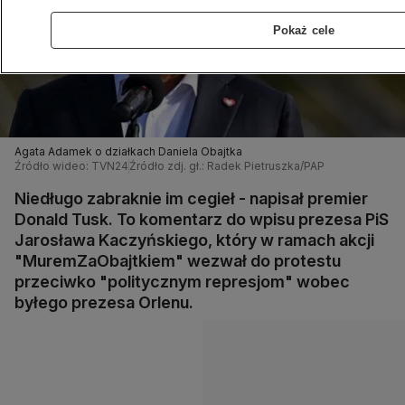
Pokaż cele
Agata Adamek o działkach Daniela Obajtka
Źródło wideo: TVN24
Źródło zdj. gł.: Radek Pietruszka/PAP
Niedługo zabraknie im cegieł - napisał premier
Donald Tusk. To komentarz do wpisu prezesa PiS
Jarosława Kaczyńskiego, który w ramach akcji
"MuremZaObajtkiem" wezwał do protestu
przeciwko "politycznym represjom" wobec
byłego prezesa Orlenu.