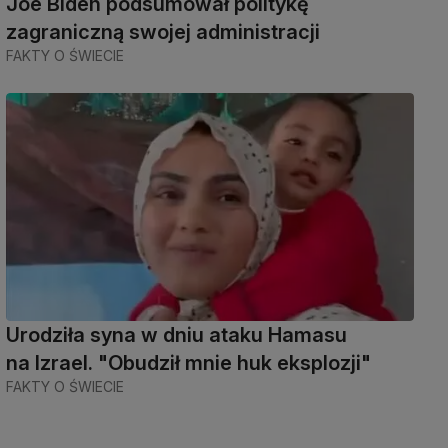
Joe Biden podsumował politykę
zagraniczną swojej administracji
FAKTY O ŚWIECIE
Urodziła syna w dniu ataku Hamasu
na Izrael. "Obudził mnie huk eksplozji"
FAKTY O ŚWIECIE