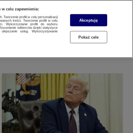
 w celu zapewnienia:
SUBSKRYBUJ
Przejdź do
Zaloguj się
Menu
 Tworzenie profili w celu personalizacji
Akceptuję
wanych treści. Tworzenie profili w celu
ci. Wykorzystanie profili do wyboru
Rozumienie odbiorców dzięki statystyce
ulepszanie usług. Wykorzystywanie
Czytaj
Słuchaj
Oglądaj
Pokaż cele