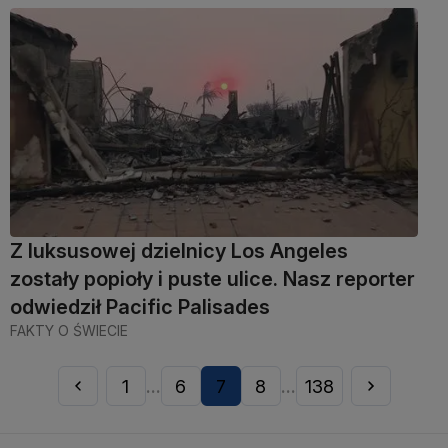
Z luksusowej dzielnicy Los Angeles
zostały popioły i puste ulice. Nasz reporter
odwiedził Pacific Palisades
FAKTY O ŚWIECIE
1
6
7
8
138
...
...