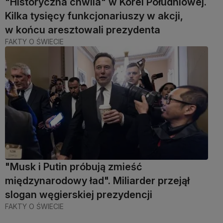
"Historyczna chwila" w Korei Południowej.
Kilka tysięcy funkcjonariuszy w akcji,
w końcu aresztowali prezydenta
FAKTY O ŚWIECIE
"Musk i Putin próbują zmieść
międzynarodowy ład". Miliarder przejął
slogan węgierskiej prezydencji
FAKTY O ŚWIECIE