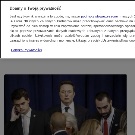
Dbamy o Twoją prywatność
Jeśli użytkownik wyrazi na to zgodę, my, nasze
podmioty stowarzyszone
i naszych
IAB oraz
30
innych Zaufanych Partnerów może przechowywać dane osobowe na ur
uzyskiwać do nich dostęp w celu zapewnienia bardziej spersonalizowanego sposo
się to poprzez przetwarzanie danych osobowych zebranych z danych przegląd
Na żywo
Programy
Filmy dokumentalne
Podcasty
Artykuły
N
plikach cookie. Użytkownik może udzielić/wycofać zgodę i sprzeciwić się pr
uzasadniony interes w dowolnym momencie, klikając przycisk „Ustawienia plików cook
Polityka Prywatności