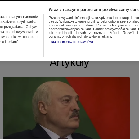
Wraz z naszymi partnerami przetwarzamy dane
Wpisz szukane słowo
161
Zaufanych Partnerów
Przechowywanie informacji na urządzeniu lub dostęp do nich.
treści. Wykorzystywanie profili w celu doboru spersonalizo
ządzeniu użytkownika i
spersonalizowanych reklam. Pomiar efektywności treś
bu przeglądania. Odbywa
spersonalizowanych reklam. Pomiar efektywności reklam. 
ania przechowywanych w
lub kombinacji danych z różnych źródeł. Rozwój i 
ewslettery
ograniczonych danych do wyboru reklam.
zetwarzaniu w oparciu o
ie i reklam”.
Lista partnerów (dostawców)
Artykuły