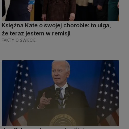
Księżna Kate o swojej chorobie: to ulga,
że ​​teraz jestem w remisji
FAKTY O ŚWIECIE