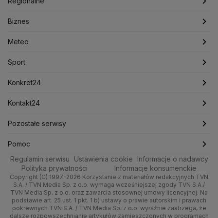
Oglądaj Fakty
Regionalne
Konfederacja
Krajowa Administracja Skarbowa
Biznes
Podcasty
Kryptowaluty
Fakty po Faktach
Krzysztof Bosak
Krzysztof Hetman
Warszawa
Biznes
Lasy Państwowe
Lech Wałęsa
Lewica
Meteo
Artykuły
Fakty o Świecie
Łódź
Najnowsze
Meteo
Lotnisko Chopina
Lotto
Maciej Wąsik
Marcin Przydacz
Marcin Kierwiński
Marian Banaś
Sport
Newslettery
Ludzie Faktów
Katowice
Notowania
Pogoda godzinowa
Sport
Mariusz Błaszczak
Mariusz Kamiński
Mark Zuckerberg
Mateusz Morawiecki
Zdrowie
Kraków
Pieniądze
Pogoda długoterminowa
Piłka Nożna
Konkret24
Michał Kamiński
Technologia
Poznań
Nieruchomości
Pogoda na jutro
Ministerstwo Aktywów Państwowych
Tenis
Najnowsze
Kontakt24
Ministerstwo Edukacji i Nauki
Kultura i styl
Trójmiasto
Rynki
Pogoda na weekend
Kolarstwo
Polska
Najnowsze
Pozostałe serwisy
Ministerstwo Infrastruktury
Ministerstwo Kultury
Ministerstwo Obrony Narodowej
Ciekawostki
Wrocław
Dla firm
Najnowsze
Skoki Narciarskie
Świat
Gorące Tematy
TVN
Pomoc
Ministerstwo Rolnictwa
Regulamin serwisu
Quizy
Ustawienia cookie
Informacje o nadawcy
Ministerstwo Rozwoju i Technologii
Kielce
Handel
Polska
Sporty zimowe
Polityka
Wyślij zgłoszenie
Dzień Dobry TVN
Centrum pomocy
Polityka prywatności
Informacje konsumenckie
Ministerstwo Sportu i Turystyki
Copyright (C) 1997-2026 Korzystanie z materiałów redakcyjnych TVN
Tematy
Kujawsko-pomorskie
Ze świata
Prognoza
Lekkoatletyka
Zdrowie
Uwaga TVN
Ministerstwo Cyfryzacji
Test zgodności
S.A. / TVN Media Sp. z o.o. wymaga wcześniejszej zgody TVN S.A./
TVN Media Sp. z o.o. oraz zawarcia stosownej umowy licencyjnej. Na
Ministerstwo Edukacji Narodowej
Lublin
podstawie art. 25 ust. 1 pkt. 1 b) ustawy o prawie autorskim i prawach
Tech
Świat
Siatkówka
Tech
HGTV
Oglądaj na TV
Ministerstwo Finansów
pokrewnych TVN S.A. / TVN Media Sp. z o.o. wyraźnie zastrzega, że
dalsze rozpowszechnianie artykułów zamieszczonych w programach