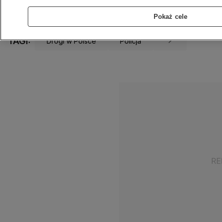
Udostępnij
Pokaż cele
TAGI:
Drogi w Polsce
Policja