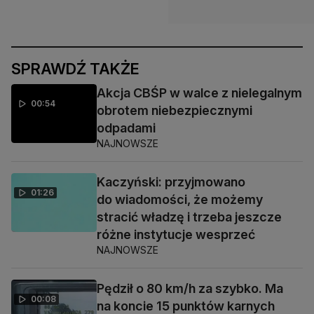
SPRAWDŹ TAKŻE
Akcja CBŚP w walce z nielegalnym
00:54
obrotem niebezpiecznymi
odpadami
NAJNOWSZE
Kaczyński: przyjmowano
01:26
do wiadomości, że możemy
stracić władzę i trzeba jeszcze
różne instytucje wesprzeć
NAJNOWSZE
Pędził o 80 km/h za szybko. Ma
00:08
na koncie 15 punktów karnych