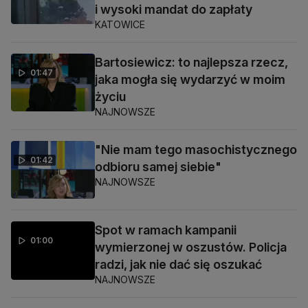
i wysoki mandat do zapłaty
KATOWICE
Bartosiewicz: to najlepsza rzecz,
01:47
jaka mogła się wydarzyć w moim
życiu
NAJNOWSZE
"Nie mam tego masochistycznego
01:42
odbioru samej siebie"
NAJNOWSZE
Spot w ramach kampanii
01:00
wymierzonej w oszustów. Policja
radzi, jak nie dać się oszukać
NAJNOWSZE