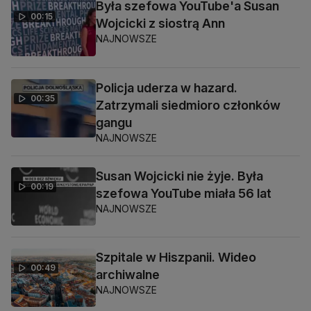
Była szefowa YouTube'a Susan
00:15
Wojcicki z siostrą Ann
NAJNOWSZE
Policja uderza w hazard.
00:35
Zatrzymali siedmioro członków
gangu
NAJNOWSZE
Susan Wojcicki nie żyje. Była
00:19
szefowa YouTube miała 56 lat
NAJNOWSZE
Szpitale w Hiszpanii. Wideo
00:49
archiwalne
NAJNOWSZE