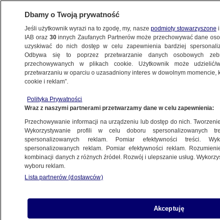
Dbamy o Twoją prywatność
Jeśli użytkownik wyrazi na to zgodę, my, nasze
podmioty stowarzyszone
i
IAB oraz
30
innych Zaufanych Partnerów może przechowywać dane osob
uzyskiwać do nich dostęp w celu zapewnienia bardziej spersonal
Odbywa się to poprzez przetwarzanie danych osobowych zeb
przechowywanych w plikach cookie. Użytkownik może udzielić/w
przetwarzaniu w oparciu o uzasadniony interes w dowolnym momencie, kl
cookie i reklam”.
Polityka Prywatności
Wraz z naszymi partnerami przetwarzamy dane w celu zapewnienia:
Przechowywanie informacji na urządzeniu lub dostęp do nich. Tworzenie pr
Wykorzystywanie profili w celu doboru spersonalizowanych tre
spersonalizowanych reklam. Pomiar efektywności treści. Wyk
spersonalizowanych reklam. Pomiar efektywności reklam. Rozumienie
kombinacji danych z różnych źródeł. Rozwój i ulepszanie usług. Wykorz
wyboru reklam.
Lista partnerów (dostawców)
Udaremnili jazdę pijanemu kierowcy
Akceptuję
10.08.2024
1 min
Źródło:
KWP Olsztyn