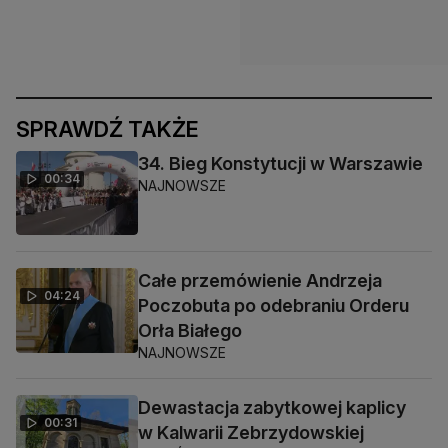
SPRAWDŹ TAKŻE
34. Bieg Konstytucji w Warszawie
00:34
NAJNOWSZE
Całe przemówienie Andrzeja
04:24
Poczobuta po odebraniu Orderu
Orła Białego
NAJNOWSZE
Dewastacja zabytkowej kaplicy
00:31
w Kalwarii Zebrzydowskiej