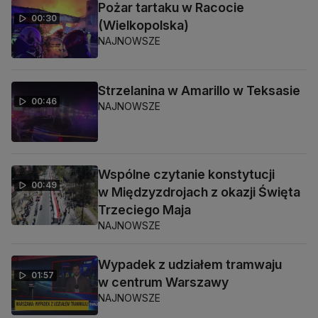
Pożar tartaku w Racocie
00:30
(Wielkopolska)
NAJNOWSZE
Strzelanina w Amarillo w Teksasie
00:46
NAJNOWSZE
Wspólne czytanie konstytucji
00:49
w Międzyzdrojach z okazji Święta
Trzeciego Maja
NAJNOWSZE
Wypadek z udziałem tramwaju
01:57
w centrum Warszawy
NAJNOWSZE