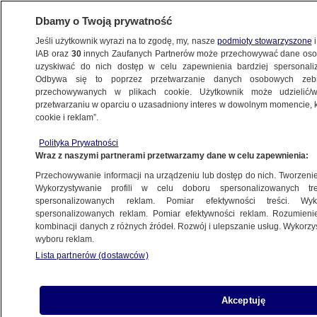
Dbamy o Twoją prywatność
Jeśli użytkownik wyrazi na to zgodę, my, nasze
podmioty stowarzyszone
i
IAB oraz
30
innych Zaufanych Partnerów może przechowywać dane osob
uzyskiwać do nich dostęp w celu zapewnienia bardziej spersonal
Odbywa się to poprzez przetwarzanie danych osobowych zeb
przechowywanych w plikach cookie. Użytkownik może udzielić/w
przetwarzaniu w oparciu o uzasadniony interes w dowolnym momencie, kl
cookie i reklam”.
Polityka Prywatności
Wraz z naszymi partnerami przetwarzamy dane w celu zapewnienia:
Przechowywanie informacji na urządzeniu lub dostęp do nich. Tworzenie pr
Wykorzystywanie profili w celu doboru spersonalizowanych tre
spersonalizowanych reklam. Pomiar efektywności treści. Wyk
spersonalizowanych reklam. Pomiar efektywności reklam. Rozumienie
kombinacji danych z różnych źródeł. Rozwój i ulepszanie usług. Wykorz
wyboru reklam.
Lista partnerów (dostawców)
Spłonęła hala produkcyjna w Rybnie.
Akceptuję
Całonocna akcja strażaków