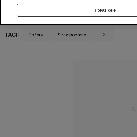
3.05.2026
1 min
Źródło:
KanałWM
Pokaż cele
Udostępnij
TAGI:
Pożary
Straż pożarna