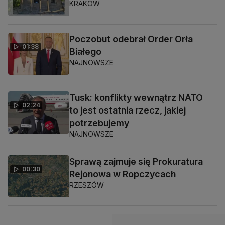
KRAKÓW
Poczobut odebrał Order Orła
01:38
Białego
NAJNOWSZE
Tusk: konflikty wewnątrz NATO
02:24
to jest ostatnia rzecz, jakiej
potrzebujemy
NAJNOWSZE
Sprawą zajmuje się Prokuratura
00:30
Rejonowa w Ropczycach
RZESZÓW