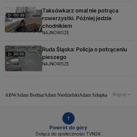
Taksówkarz omal nie potrąca
00:38
rowerzystki. Później jedzie
chodnikiem
NAJNOWSZE
Ruda Śląska: Policja o potrąceniu
00:55
pieszego
NAJNOWSZE
Więcej
ABW
Adam Bodnar
Adam Niedzielski
Adam Szłapka
Administracja Donalda Trumpa
Agencja Bezpieczeństwa Wewnętrznego
Agrounia
Alaksandr Łukaszenka
Aleksander Kwaśniewski
Aleksandra Dulkiewicz
Alert RCB
Powrót do góry
Ambasada USA w Polsce
Andrzej Duda
Białoruś
Dołącz do społeczności TVN24: