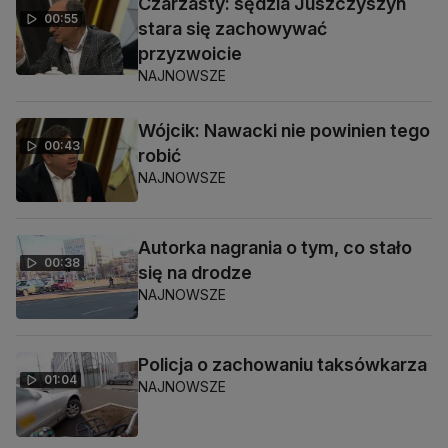
Czarzasty: sędzia Juszczyszyn
00:55
stara się zachowywać
przyzwoicie
NAJNOWSZE
Wójcik: Nawacki nie powinien tego
00:43
robić
NAJNOWSZE
Autorka nagrania o tym, co stało
00:38
się na drodze
NAJNOWSZE
Policja o zachowaniu taksówkarza
01:04
NAJNOWSZE