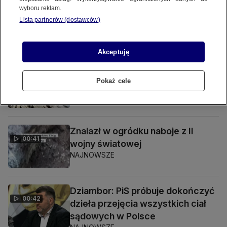
wyboru reklam.
Lista partnerów (dostawców)
SPRAWDŹ TAKŻE
Akceptuję
Polski karabin w poniemieckich
01:28
Pokaż cele
piwnicach
NAJNOWSZE
Znalazł w ogródku naboje z II
00:41
wojny światowej
NAJNOWSZE
Dziambor: PiS próbuje dokończyć
00:42
dzieła przejęcia wszystkich ciał
sądowych w Polsce