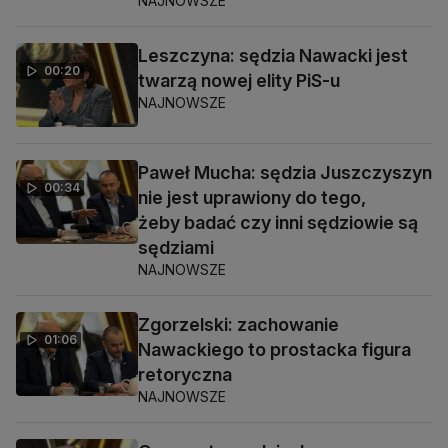
NAJNOWSZE
Leszczyna: sędzia Nawacki jest
00:20
twarzą nowej elity PiS-u
NAJNOWSZE
Paweł Mucha: sędzia Juszczyszyn
00:34
nie jest uprawiony do tego,
żeby badać czy inni sędziowie są
sędziami
NAJNOWSZE
Zgorzelski: zachowanie
01:06
Nawackiego to prostacka figura
retoryczna
NAJNOWSZE