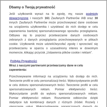
Dbamy o Twoją prywatność
SUBSKRYBUJ
Jeśli użytkownik wyrazi na to zgodę, my, nasze
podmioty
stowarzyszone
i naszych
161
Zaufanych Partnerów IAB oraz
30
innych Zaufanych Partnerów może przechowywać dane osobowe
na urządzeniu użytkownika i uzyskiwać do nich dostęp w celu
zapewnienia bardziej spersonalizowanego sposobu przeglądania.
Odbywa się to poprzez przetwarzanie danych osobowych
zebranych z danych przeglądania przechowywanych w plikach
cookie. Użytkownik może udzielić/wycofać zgodę i sprzeciwić się
przetwarzaniu w oparciu o uzasadniony interes w dowolnym
momencie, klikając przycisk „Ustawienia plików cookie i reklam”.
Polityka Prywatności
Wraz z naszymi partnerami przetwarzamy dane w celu
zapewnienia:
12-latek zmarł w domu dziecka w
Przechowywanie informacji na urządzeniu lub dostęp do nich.
Tworzenie profili w celu personalizacji treści. Wykorzystywanie profili
Sosnowcu
w celu doboru spersonalizowanych treści. Tworzenie profili w celu
spersonalizowanych reklam. Pomiar efektywności treści.
9.02.2020
1 min
Wykorzystanie profili do wyboru spersonalizowanych reklam.
Źródło:
TVN24
Pomiar efektywności reklam. Rozumienie odbiorców dzięki
Źródło zdjęcia głównego:
TVN24
statystyce lub kombinacji danych z różnych źródeł. Rozwój i
Udostępnij
ulepszanie usług. Wykorzystywanie ograniczonych danych do