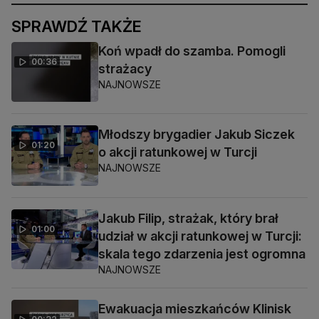
SPRAWDŹ TAKŻE
Koń wpadł do szamba. Pomogli
00:36
strażacy
NAJNOWSZE
Młodszy brygadier Jakub Siczek
01:20
o akcji ratunkowej w Turcji
NAJNOWSZE
Jakub Filip, strażak, który brał
01:00
udział w akcji ratunkowej w Turcji:
skala tego zdarzenia jest ogromna
NAJNOWSZE
Ewakuacja mieszkańców Klinisk