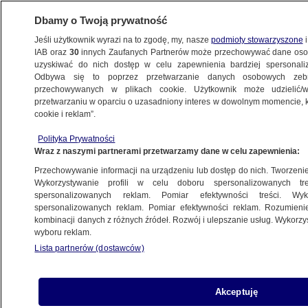
Dbamy o Twoją prywatność
Jeśli użytkownik wyrazi na to zgodę, my, nasze
podmioty stowarzyszone
i
IAB oraz
30
innych Zaufanych Partnerów może przechowywać dane osob
uzyskiwać do nich dostęp w celu zapewnienia bardziej spersonal
Odbywa się to poprzez przetwarzanie danych osobowych zeb
przechowywanych w plikach cookie. Użytkownik może udzielić/w
przetwarzaniu w oparciu o uzasadniony interes w dowolnym momencie, kl
cookie i reklam”.
Polityka Prywatności
Wraz z naszymi partnerami przetwarzamy dane w celu zapewnienia:
Przechowywanie informacji na urządzeniu lub dostęp do nich. Tworzenie pr
Wykorzystywanie profili w celu doboru spersonalizowanych tre
spersonalizowanych reklam. Pomiar efektywności treści. Wyk
spersonalizowanych reklam. Pomiar efektywności reklam. Rozumienie
kombinacji danych z różnych źródeł. Rozwój i ulepszanie usług. Wykorz
wyboru reklam.
Lista partnerów (dostawców)
Lipno. Leżącego w polu 77-latka
Akceptuję
odnaleźli policjanci (17.02.2023)