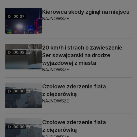
Kierowca skody zginął na miejscu
00:37
NAJNOWSZE
20 km/h i strach o zawieszenie.
00:32
Ser szwajcarski na drodze
wyjazdowej z miasta
NAJNOWSZE
Czołowe zderzenie fiata
00:30
z ciężarówką
NAJNOWSZE
Czołowe zderzenie fiata
00:30
z ciężarówką
NAJNOWSZE