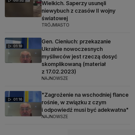
00:32
Wielkich. Saperzy usunęli
niewybuch z czasów II wojny
światowej
TRÓJMIASTO
Gen. Cieniuch: przekazanie
01:18
Ukrainie nowoczesnych
myśliwców jest rzeczą dosyć
skomplikowaną (materiał
z 17.02.2023)
NAJNOWSZE
"Zagrożenie na wschodniej flance
01:16
rośnie, w związku z czym
i odpowiedź musi być adekwatna"
NAJNOWSZE