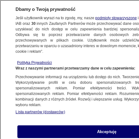
Dbamy o Twoją prywatność
Jeśli użytkownik wyrazi na to zgodę, my, nasze
podmioty stowarzyszone
i
IAB oraz
30
innych Zaufanych Partnerów może przechowywać dane osob
uzyskiwać do nich dostęp w celu zapewnienia bardziej spersonal
Odbywa się to poprzez przetwarzanie danych osobowych zeb
przechowywanych w plikach cookie. Użytkownik może udzielić/w
przetwarzaniu w oparciu o uzasadniony interes w dowolnym momencie, kl
cookie i reklam”.
Polityka Prywatności
Wraz z naszymi partnerami przetwarzamy dane w celu zapewnienia:
Przechowywanie informacji na urządzeniu lub dostęp do nich. Tworzenie pr
Wykorzystywanie profili w celu doboru spersonalizowanych tre
spersonalizowanych reklam. Pomiar efektywności treści. Wyk
spersonalizowanych reklam. Pomiar efektywności reklam. Rozumienie
kombinacji danych z różnych źródeł. Rozwój i ulepszanie usług. Wykorz
wyboru reklam.
Lista partnerów (dostawców)
Joe Biden zagłosował
Akceptuję
29.10.2020
1 min
Joe Biden zagłosował w amerykańskich wyborach prezydenckic