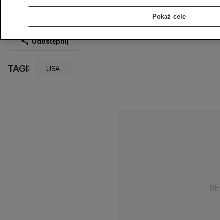
Kandydat demokratów i były wiceprezydent USA oddał głos w
stanie Delaware.
Pokaż cele
Źródło:
Reuters
Udostępnij
TAGI:
USA