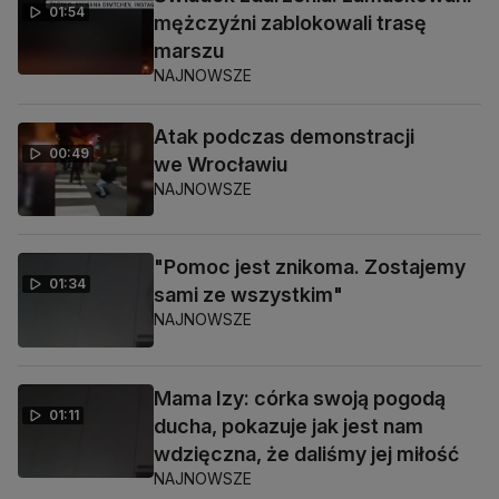
01:54
mężczyźni zablokowali trasę
marszu
NAJNOWSZE
Atak podczas demonstracji
00:49
we Wrocławiu
NAJNOWSZE
"Pomoc jest znikoma. Zostajemy
01:34
sami ze wszystkim"
NAJNOWSZE
Mama Izy: córka swoją pogodą
01:11
ducha, pokazuje jak jest nam
wdzięczna, że daliśmy jej miłość
NAJNOWSZE