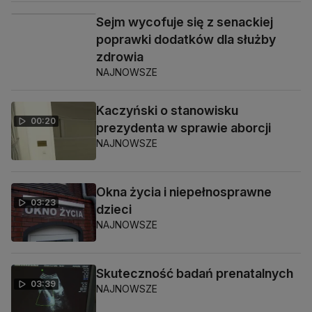
Sejm wycofuje się z senackiej
04:27
poprawki dodatków dla służby
zdrowia
NAJNOWSZE
Kaczyński o stanowisku
00:20
prezydenta w sprawie aborcji
NAJNOWSZE
Okna życia i niepełnosprawne
03:23
dzieci
NAJNOWSZE
Skuteczność badań prenatalnych
03:39
NAJNOWSZE