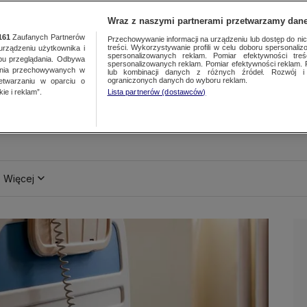
Wraz z naszymi partnerami przetwarzamy dane
161
Zaufanych Partnerów
Przechowywanie informacji na urządzeniu lub dostęp do nich.
treści. Wykorzystywanie profili w celu doboru spersonalizo
ządzeniu użytkownika i
spersonalizowanych reklam. Pomiar efektywności treś
bu przeglądania. Odbywa
spersonalizowanych reklam. Pomiar efektywności reklam. 
ania przechowywanych w
lub kombinacji danych z różnych źródeł. Rozwój i 
ograniczonych danych do wyboru reklam.
zetwarzaniu w oparciu o
ie i reklam”.
Lista partnerów (dostawców)
Więcej