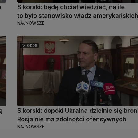
e
Sikorski: będę chciał wiedzieć, na ile
to było stanowisko władz amerykańskic
NAJNOWSZE
01:06
ą
Sikorski: dopóki Ukraina dzielnie się broni
Rosja nie ma zdolności ofensywnych
NAJNOWSZE