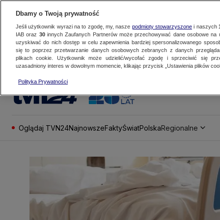
Dbamy o Twoją prywatność
Jeśli użytkownik wyrazi na to zgodę, my, nasze
podmioty stowarzyszone
i naszych
IAB oraz
30
innych Zaufanych Partnerów może przechowywać dane osobowe na ur
uzyskiwać do nich dostęp w celu zapewnienia bardziej spersonalizowanego sposo
się to poprzez przetwarzanie danych osobowych zebranych z danych przegląd
plikach cookie. Użytkownik może udzielić/wycofać zgodę i sprzeciwić się pr
uzasadniony interes w dowolnym momencie, klikając przycisk „Ustawienia plików cook
Polityka Prywatności
Oglądaj TVN24
Najnowsze
Fakty
Świat
Polska
Regionalne