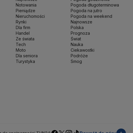
ny Narodowej
Ministerstwo Rolnictwa
Notowania
Pogoda długoterminowa
wo Finansów
Ministerstwo Klimatu i Środowiska
Pieniądze
Pogoda na jutro
o Spraw Zagranicznych
Nieruchomości
Moskwa
Pogoda na weekend
Rynki
Najnowsze
 Zdrowia
NASA
NATO
Niemcy
Nord Stream 2
Dla firm
Polska
ka
Pentagon
Piotr Gliński
PIT
PKB Polski
PKO BP
Handel
Prognoza
ść
Prezes NBP Adam Glapiński
Prezydent RP
Ze świata
Świat
Tech
Nauka
sja
Ryszard Petru
Ryszard Kalisz
Moto
Ciekawostki
 terytorialny
Sędziowie
Sejm
Senat RP
Dla seniora
Podróże
werenna Polska
Sztuczna inteligencja
Turystyka
Smog
jska
UOKiK
USA
Władysław Kosiniak-Kamysz
kie 2025
Zjednoczona Prawica