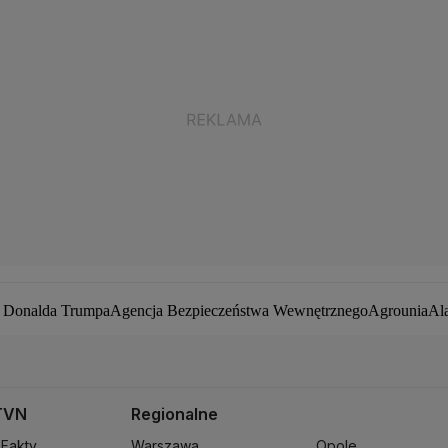
a Donalda Trumpa
Agencja Bezpieczeństwa Wewnętrznego
Agrounia
Al
ej Duda
Białoruś
Bitcoin
Biuro Bezpieczeństwa Narodowego
Bliski Wsc
by zakaźne
CIA
COVID-19
Cyberbezpieczeństwo
Daniel Obajtek
Darius
pot
Francja
Jacek Sasin
Jacek Sutryk
Jacek Siewiera
Jan Grabiec
Jarosław
owa
Kryptowaluty
Krzysztof Bosak
Krzysztof Hetman
Lasy Państwowe
Le
TVN
Regionalne
iusz Błaszczak
Mariusz Kamiński
Mark Zuckerberg
Mateusz Morawiec
 Fakty
Warszawa
Opole