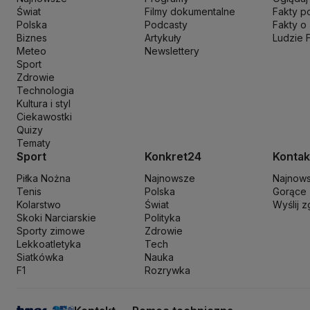
Ministerstwo Aktywów Państwowych
Ministerstwo Edukacji i Nau
Świat
Filmy dokumentalne
Fakty p
Ministerstwo Rozwoju i Technologii
Ministerstwo Sportu i Turysty
Polska
Podcasty
Fakty o
Ministerstwo Nauki i Szkolnictwa Wyższego
Biznes
Artykuły
Ministerstwo Sprawie
Ludzie 
Meteo
Newslettery
Naczelny Sąd Administracyjny
Najwyższa Izba Kontroli
Narodowe 
Sport
Nowa Lewica
Ordo Iuris
Organizacja Narodów Zjednoczonych
Orl
Zdrowie
PKP Cargo
PKP Intercity
PKP PLK
Platforma Obywatelska
PLL LO
Technologia
Kultura i styl
Prokuratura Krajowa
Przemysław Czarnek
Rada Europy
Rada Minis
Ciekawostki
Rzecznik Praw Dziecka
Rzecznik Praw Obywatelskich
Sąd Najwyż
Quizy
Sławomir Mentzen
Sojusz Lewicy Demokratycznej
Solidarna Polsk
Tematy
Szymon Hołownia
Tadeusz Rydzyk
TikTok
Tobiasz Bocheński
Tryb
Sport
Konkret24
Kontak
Włodzimierz Wróbel
WHO
Władimir Putin
Wołodymyr Zełenski
Woj
Piłka Nożna
Najnowsze
Najnow
Tenis
Polska
Gorące
Kolarstwo
Świat
Wyślij 
Skoki Narciarskie
Polityka
Sporty zimowe
Zdrowie
Lekkoatletyka
Tech
Siatkówka
Nauka
F1
Rozrywka