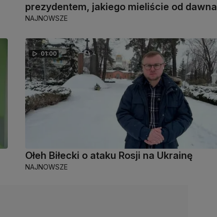
prezydentem, jakiego mieliście od dawna
NAJNOWSZE
01:00
Ołeh Biłecki o ataku Rosji na Ukrainę
NAJNOWSZE