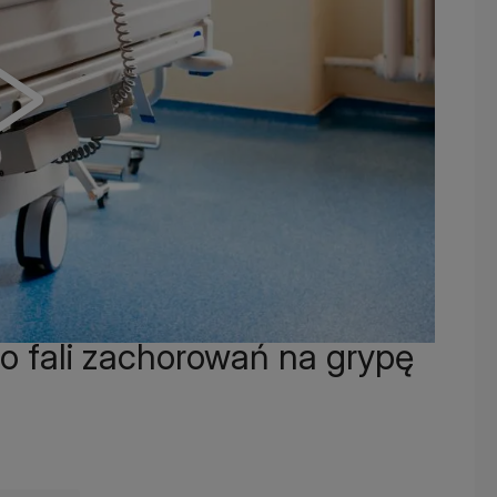
o fali zachorowań na grypę