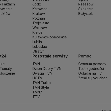
ki
Ministerstwo Infrastruktury
Ministerstwo Kultury
Ministerstwo Obro
o Faktach
Łódź
Rzeszów
ki
Ministerstwo Cyfryzacji
Ministerstwo Edukacji Narodowej
Ministerst
 Świecie
Katowice
Szczecin
dliwości
Faktów
Ministerstwo Rodziny, Pracy i Polityki Społecznej
Kraków
Białystok
Ministerstw
Poznań
Centrum Badań i Rozwoju
Narodowy Bank Polski
Narodowy Fundusz
Trójmiasto
en
Parlament Europejski
Partia Demokratyczna USA
Partia Republikańs
Wrocław
T
Poczta Polska
Policja
Polska 2050
Polska Armia
Prawo i Sprawiedliwo
Kielce
Kujawsko-pomorskie
trów
Rafał Trzaskowki
Rafał Bochenek
Robert Biedroń
Ropa naftowa
Ro
Lublin
szy
Służba Ochrony Państwa
Służba Więzienna
Sąd apelacyjny
Samorząd
Lubuskie
a
Stopy procentowe
Straż Graniczna
Straż miejska
Straż pożarna
Strajk
Su
Olsztyn
unał Konstytucyjny
Trzecia Droga
TSUE
Uchodźcy
Ukraina
Unia Europe
t24
Pozostałe serwisy
Pomoc
na na Ukrainie
Wojska Obrony Terytorialnej
Wojsko
Wybory Prezydenc
sze
TVN
Centrum pomocy
 Tematy
Dzień Dobry TVN
Test zgodności
zgłoszenie
Uwaga TVN
Oglądaj na TV
HGTV
Zrealizuj voucher
TVN Turbo
TVN Style
TVN7
TTV