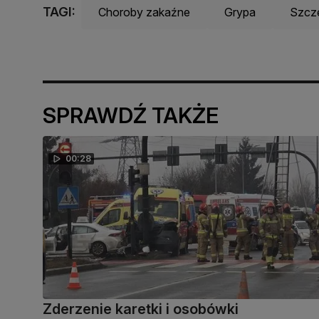
TAGI:
Choroby zakaźne
Grypa
Szcze
SPRAWDŹ TAKŻE
00:28
Zderzenie karetki i osobówki