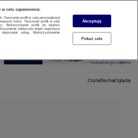
 w celu zapewnienia:
 Tworzenie profili w celu personalizacji
Akceptuję
wanych treści. Tworzenie profili w celu
ci. Wykorzystanie profili do wyboru
Rozumienie odbiorców dzięki statystyce
ulepszanie usług. Wykorzystywanie
Pokaż cele
SUBSKRYBUJ
Przejdź do
Szukaj
Zaloguj się
Menu
Czytaj
Słuchaj
Oglądaj