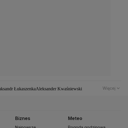
Więcej
aksandr Łukaszenka
Aleksander Kwaśniewski
hód
Bomba atomowa
Borys Budka
Bruksela
CBŚP
CBA
z Klimczak
Dariusz Korneluk
Dariusz Matecki
 Kaczyński
J.D. Vance
Joe Biden
Justin Trudeau
Kanada
ch Wałęsa
Lewica
Lotnisko Chopina
Lotto
Biznes
Meteo
ki
Michał Kamiński
Najnowsze
Pogoda godzinowa