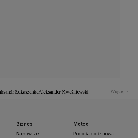
Więcej
aksandr Łukaszenka
Aleksander Kwaśniewski
hód
Bomba atomowa
Borys Budka
Bruksela
CBŚP
CBA
z Klimczak
Dariusz Korneluk
Dariusz Matecki
 Kaczyński
J.D. Vance
Joe Biden
Justin Trudeau
Kanada
ch Wałęsa
Lewica
Lotnisko Chopina
Lotto
Biznes
Meteo
ki
Michał Kamiński
Najnowsze
Pogoda godzinowa
ny Narodowej
Ministerstwo Rolnictwa