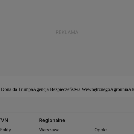
a Donalda Trumpa
Agencja Bezpieczeństwa Wewnętrznego
Agrounia
Al
ej Duda
Białoruś
Bitcoin
Biuro Bezpieczeństwa Narodowego
Bliski Wsc
by zakaźne
CIA
COVID-19
Cyberbezpieczeństwo
Daniel Obajtek
Darius
pot
Francja
Jacek Sasin
Jacek Sutryk
Jacek Siewiera
Jan Grabiec
Jarosław
owa
Kryptowaluty
Krzysztof Bosak
Krzysztof Hetman
Lasy Państwowe
Le
TVN
Regionalne
iusz Błaszczak
Mariusz Kamiński
Mark Zuckerberg
Mateusz Morawiec
 Fakty
Warszawa
Opole
ki
Ministerstwo Infrastruktury
Ministerstwo Kultury
Ministerstwo Obro