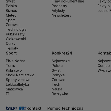
Świat
Filmy dokumentalne
Fakty p
Ministerstwo Rozwoju i Technologii
Ministerstwo Sportu i Turysty
Polska
Podcasty
Fakty o
Ministerstwo Nauki i Szkolnictwa Wyższego
Biznes
Artykuły
Ministerstwo Sprawie
Ludzie 
Meteo
Newslettery
Naczelny Sąd Administracyjny
Najwyższa Izba Kontroli
Narodowe 
Sport
Nowa Lewica
Ordo Iuris
Organizacja Narodów Zjednoczonych
Orl
Zdrowie
PKP Cargo
PKP Intercity
PKP PLK
Platforma Obywatelska
PLL LO
Technologia
Kultura i styl
Prokuratura Krajowa
Przemysław Czarnek
Rada Europy
Rada Minis
Ciekawostki
Rzecznik Praw Dziecka
Rzecznik Praw Obywatelskich
Sąd Najwyż
Quizy
Sławomir Mentzen
Sojusz Lewicy Demokratycznej
Solidarna Polsk
Tematy
Szymon Hołownia
Tadeusz Rydzyk
TikTok
Tobiasz Bocheński
Tryb
Sport
Konkret24
Kontak
Włodzimierz Wróbel
WHO
Władimir Putin
Wołodymyr Zełenski
Woj
Piłka Nożna
Najnowsze
Najnow
Tenis
Polska
Gorące
Kolarstwo
Świat
Wyślij 
Skoki Narciarskie
Polityka
Sporty zimowe
Zdrowie
Lekkoatletyka
Tech
Siatkówka
Nauka
F1
Rozrywka
Kontakt
Pomoc techniczna