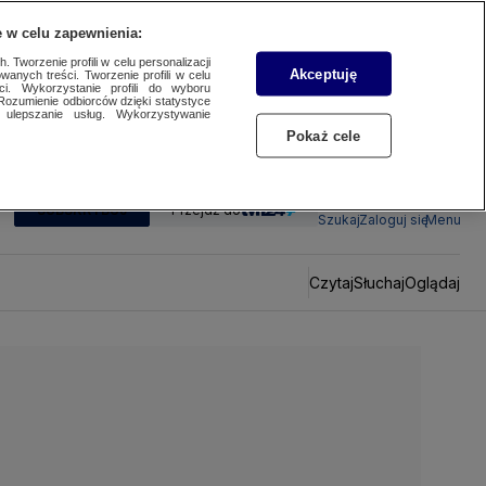
 w celu zapewnienia:
 Tworzenie profili w celu personalizacji
Akceptuję
wanych treści. Tworzenie profili w celu
ci. Wykorzystanie profili do wyboru
Rozumienie odbiorców dzięki statystyce
ulepszanie usług. Wykorzystywanie
Pokaż cele
SUBSKRYBUJ
Przejdź do
Szukaj
Zaloguj się
Menu
Czytaj
Słuchaj
Oglądaj