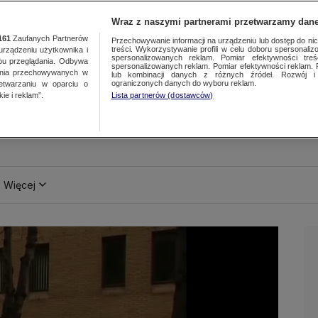
Wraz z naszymi partnerami przetwarzamy dane
161
Zaufanych Partnerów
Przechowywanie informacji na urządzeniu lub dostęp do nich.
treści. Wykorzystywanie profili w celu doboru spersonalizo
ządzeniu użytkownika i
spersonalizowanych reklam. Pomiar efektywności treś
bu przeglądania. Odbywa
spersonalizowanych reklam. Pomiar efektywności reklam. 
ania przechowywanych w
lub kombinacji danych z różnych źródeł. Rozwój i 
ograniczonych danych do wyboru reklam.
zetwarzaniu w oparciu o
ie i reklam”.
Lista partnerów (dostawców)
Więcej