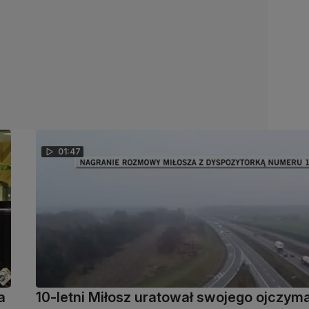
01:47
a
10-letni Miłosz uratował swojego ojczym