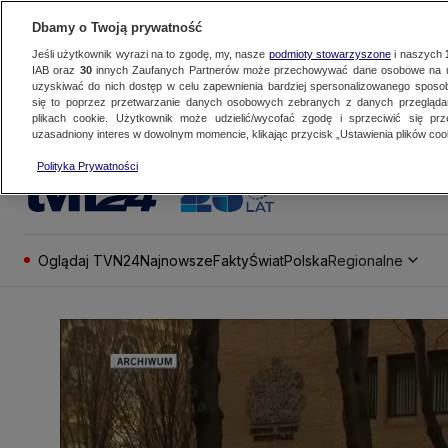
Dbamy o Twoją prywatność
Jeśli użytkownik wyrazi na to zgodę, my, nasze
podmioty stowarzyszone
i naszych
IAB oraz
30
innych Zaufanych Partnerów może przechowywać dane osobowe na ur
uzyskiwać do nich dostęp w celu zapewnienia bardziej spersonalizowanego sposo
się to poprzez przetwarzanie danych osobowych zebranych z danych przegląd
plikach cookie. Użytkownik może udzielić/wycofać zgodę i sprzeciwić się pr
uzasadniony interes w dowolnym momencie, klikając przycisk „Ustawienia plików cook
Polityka Prywatności
Oglądaj TVN24
Najnowsze
Fakty
Świat
Polska
Regionalne