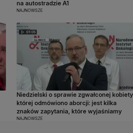
na autostradzie A1
NAJNOWSZE
01:05
Niedzielski o sprawie zgwałconej kobiety
której odmówiono aborcji: jest kilka
znaków zapytania, które wyjaśniamy
NAJNOWSZE