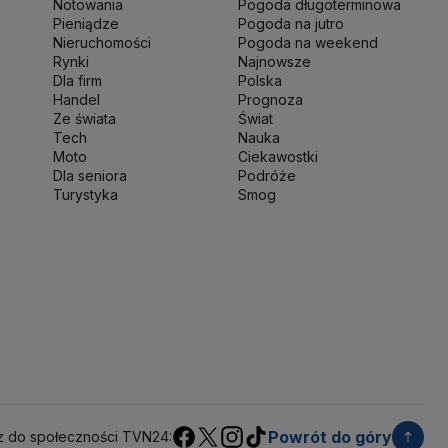
Notowania
Pogoda długoterminowa
wo Finansów
Ministerstwo Klimatu i Środowiska
Pieniądze
Pogoda na jutro
o Spraw Zagranicznych
Nieruchomości
Moskwa
Pogoda na weekend
Rynki
Najnowsze
 Zdrowia
NASA
NATO
Niemcy
Nord Stream 2
Dla firm
Polska
ka
Pentagon
Piotr Gliński
PIT
PKB Polski
PKO BP
Handel
Prognoza
ść
Prezes NBP Adam Glapiński
Prezydent RP
Ze świata
Świat
Tech
Nauka
sja
Ryszard Petru
Ryszard Kalisz
Moto
Ciekawostki
 terytorialny
Sędziowie
Sejm
Senat RP
Dla seniora
Podróże
werenna Polska
Sztuczna inteligencja
Turystyka
Smog
jska
UOKiK
USA
Władysław Kosiniak-Kamysz
kie 2025
Zjednoczona Prawica
Powrót do góry
z do społeczności TVN24: