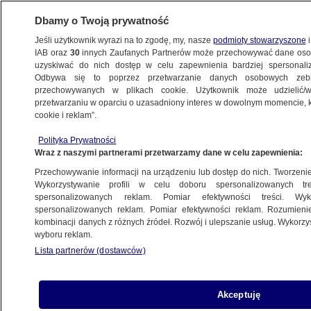
Dbamy o Twoją prywatność
Jeśli użytkownik wyrazi na to zgodę, my, nasze
podmioty stowarzyszone
i
IAB oraz
30
innych Zaufanych Partnerów może przechowywać dane osob
uzyskiwać do nich dostęp w celu zapewnienia bardziej spersonal
Odbywa się to poprzez przetwarzanie danych osobowych zeb
przechowywanych w plikach cookie. Użytkownik może udzielić/w
przetwarzaniu w oparciu o uzasadniony interes w dowolnym momencie, kl
cookie i reklam”.
Polityka Prywatności
Wraz z naszymi partnerami przetwarzamy dane w celu zapewnienia:
Przechowywanie informacji na urządzeniu lub dostęp do nich. Tworzenie pr
Wykorzystywanie profili w celu doboru spersonalizowanych tre
spersonalizowanych reklam. Pomiar efektywności treści. Wyk
spersonalizowanych reklam. Pomiar efektywności reklam. Rozumienie
kombinacji danych z różnych źródeł. Rozwój i ulepszanie usług. Wykorz
wyboru reklam.
Lista partnerów (dostawców)
"Jestem tym absolutnie
Akceptuję
podekscytowana"