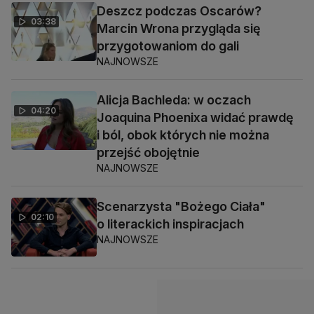
Deszcz podczas Oscarów?
03:38
Marcin Wrona przygląda się
przygotowaniom do gali
NAJNOWSZE
Alicja Bachleda: w oczach
04:20
Joaquina Phoenixa widać prawdę
i ból, obok których nie można
przejść obojętnie
NAJNOWSZE
Scenarzysta "Bożego Ciała"
02:10
o literackich inspiracjach
NAJNOWSZE