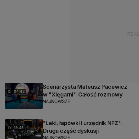
Scenarzysta Mateusz Pacewicz
04:42
w "Xięgarni". Całość rozmowy
NAJNOWSZE
"Leki, łapówki i urzędnik NFZ".
19:45
Druga część dyskusji
NAJNOWSZE