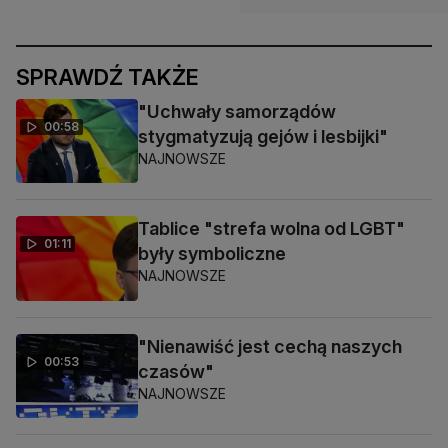
SPRAWDŹ TAKŻE
"Uchwały samorządów
00:58
stygmatyzują gejów i lesbijki"
NAJNOWSZE
Tablice "strefa wolna od LGBT"
01:11
były symboliczne
NAJNOWSZE
"Nienawiść jest cechą naszych
00:53
czasów"
NAJNOWSZE