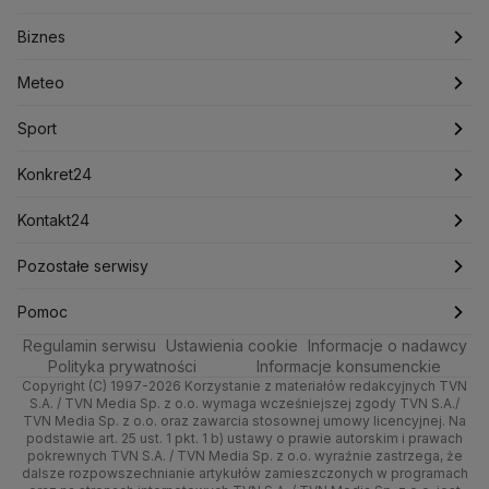
Konfederacja
Krajowa Administracja Skarbowa
Biznes
Podcasty
Kryptowaluty
Fakty po Faktach
Krzysztof Bosak
Krzysztof Hetman
Warszawa
Biznes
Lasy Państwowe
Lech Wałęsa
Lewica
Meteo
Artykuły
Fakty o Świecie
Łódź
Najnowsze
Meteo
Lotnisko Chopina
Lotto
Maciej Wąsik
Marcin Przydacz
Marcin Kierwiński
Marian Banaś
Sport
Newslettery
Ludzie Faktów
Katowice
Notowania
Pogoda godzinowa
Sport
Mariusz Błaszczak
Mariusz Kamiński
Mark Zuckerberg
Mateusz Morawiecki
Zdrowie
Kraków
Pieniądze
Pogoda długoterminowa
Piłka Nożna
Konkret24
Michał Kamiński
Technologia
Poznań
Nieruchomości
Pogoda na jutro
Ministerstwo Aktywów Państwowych
Tenis
Najnowsze
Kontakt24
Ministerstwo Edukacji i Nauki
Kultura i styl
Trójmiasto
Rynki
Pogoda na weekend
Kolarstwo
Polska
Najnowsze
Pozostałe serwisy
Ministerstwo Infrastruktury
Ministerstwo Kultury
Ministerstwo Obrony Narodowej
Ciekawostki
Wrocław
Dla firm
Najnowsze
Skoki Narciarskie
Świat
Gorące Tematy
TVN
Pomoc
Ministerstwo Rolnictwa
Regulamin serwisu
Quizy
Ustawienia cookie
Informacje o nadawcy
Ministerstwo Rozwoju i Technologii
Kielce
Handel
Polska
Sporty zimowe
Polityka
Wyślij zgłoszenie
Dzień Dobry TVN
Centrum pomocy
Polityka prywatności
Informacje konsumenckie
Ministerstwo Sportu i Turystyki
Copyright (C) 1997-2026 Korzystanie z materiałów redakcyjnych TVN
Tematy
Kujawsko-pomorskie
Ze świata
Prognoza
Lekkoatletyka
Zdrowie
Uwaga TVN
Ministerstwo Cyfryzacji
Test zgodności
S.A. / TVN Media Sp. z o.o. wymaga wcześniejszej zgody TVN S.A./
TVN Media Sp. z o.o. oraz zawarcia stosownej umowy licencyjnej. Na
Ministerstwo Edukacji Narodowej
Lublin
podstawie art. 25 ust. 1 pkt. 1 b) ustawy o prawie autorskim i prawach
Tech
Świat
Siatkówka
Tech
HGTV
Oglądaj na TV
Ministerstwo Finansów
pokrewnych TVN S.A. / TVN Media Sp. z o.o. wyraźnie zastrzega, że
dalsze rozpowszechnianie artykułów zamieszczonych w programach
Ministerstwo Klimatu i Środowiska
Lubuskie
Moto
Nauka
F1
Nauka