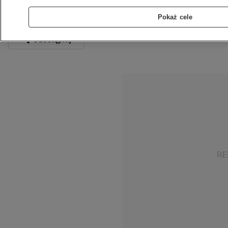
9.02.2020
1 min
Źródło:
TVN24
Pokaż cele
Źródło zdjęcia głównego:
TVN24
Udostępnij