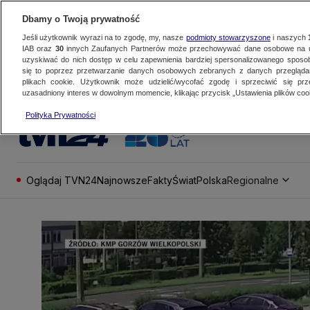
Dbamy o Twoją prywatność
Jeśli użytkownik wyrazi na to zgodę, my, nasze
podmioty stowarzyszone
i naszych
IAB oraz
30
innych Zaufanych Partnerów może przechowywać dane osobowe na ur
uzyskiwać do nich dostęp w celu zapewnienia bardziej spersonalizowanego sposo
się to poprzez przetwarzanie danych osobowych zebranych z danych przegląd
plikach cookie. Użytkownik może udzielić/wycofać zgodę i sprzeciwić się pr
uzasadniony interes w dowolnym momencie, klikając przycisk „Ustawienia plików cook
Polityka Prywatności
Oglądaj TVN24
Najnowsze
Fakty
Świat
Polska
Regionalne