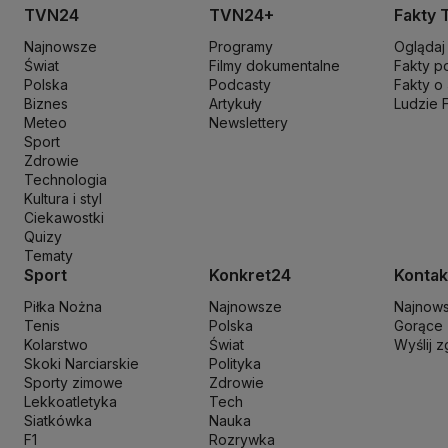
Koalicja Obywatelska
Konfederacja
Krajowa Administracja Skarb
TVN24
TVN24+
Fakty 
Maciej Wąsik
Marcin Przydacz
Marcin Kierwiński
Marian Banaś
Mar
Najnowsze
Programy
Oglądaj
Ministerstwo Aktywów Państwowych
Ministerstwo Edukacji i Nau
Świat
Filmy dokumentalne
Fakty p
Ministerstwo Rozwoju i Technologii
Ministerstwo Sportu i Turysty
Polska
Podcasty
Fakty o
Ministerstwo Nauki i Szkolnictwa Wyższego
Biznes
Artykuły
Ministerstwo Sprawie
Ludzie 
Meteo
Newslettery
Naczelny Sąd Administracyjny
Najwyższa Izba Kontroli
Narodowe 
Sport
Nowa Lewica
Ordo Iuris
Organizacja Narodów Zjednoczonych
Orl
Zdrowie
PKP Cargo
PKP Intercity
PKP PLK
Platforma Obywatelska
PLL LO
Technologia
Kultura i styl
Prokuratura Krajowa
Przemysław Czarnek
Rada Europy
Rada Minis
Ciekawostki
Rzecznik Praw Dziecka
Rzecznik Praw Obywatelskich
Sąd Najwyż
Quizy
Sławomir Mentzen
Sojusz Lewicy Demokratycznej
Solidarna Polsk
Tematy
Szymon Hołownia
Tadeusz Rydzyk
TikTok
Tobiasz Bocheński
Tryb
Sport
Konkret24
Kontak
Włodzimierz Wróbel
WHO
Władimir Putin
Wołodymyr Zełenski
Woj
Piłka Nożna
Najnowsze
Najnow
Tenis
Polska
Gorące
Kolarstwo
Świat
Wyślij 
Skoki Narciarskie
Polityka
Sporty zimowe
Zdrowie
Lekkoatletyka
Tech
Siatkówka
Nauka
F1
Rozrywka