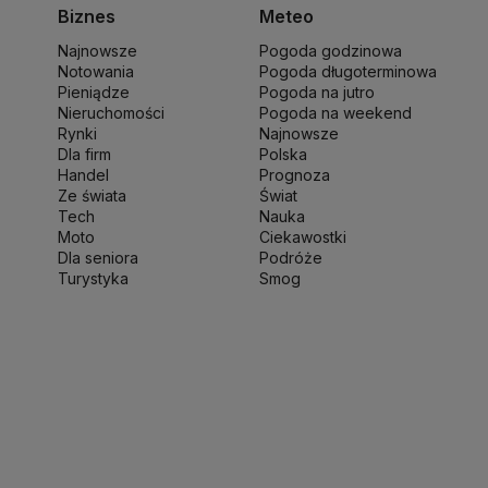
ch Wałęsa
Lewica
Lotnisko Chopina
Lotto
Biznes
Meteo
ki
Michał Kamiński
Najnowsze
Pogoda godzinowa
ny Narodowej
Ministerstwo Rolnictwa
Notowania
Pogoda długoterminowa
wo Finansów
Ministerstwo Klimatu i Środowiska
Pieniądze
Pogoda na jutro
o Spraw Zagranicznych
Nieruchomości
Moskwa
Pogoda na weekend
Rynki
Najnowsze
 Zdrowia
NASA
NATO
Niemcy
Nord Stream 2
Dla firm
Polska
ka
Pentagon
Piotr Gliński
PIT
PKB Polski
PKO BP
Handel
Prognoza
ść
Prezes NBP Adam Glapiński
Prezydent RP
Ze świata
Świat
Tech
Nauka
sja
Ryszard Petru
Ryszard Kalisz
Moto
Ciekawostki
 terytorialny
Sędziowie
Sejm
Senat RP
Dla seniora
Podróże
werenna Polska
Sztuczna inteligencja
Turystyka
Smog
jska
UOKiK
USA
Władysław Kosiniak-Kamysz
kie 2025
Zjednoczona Prawica