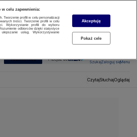
 w celu zapewnienia:
 Tworzenie profili w celu personalizacji
Akceptuję
wanych treści. Tworzenie profili w celu
ci. Wykorzystanie profili do wyboru
Rozumienie odbiorców dzięki statystyce
ulepszanie usług. Wykorzystywanie
Pokaż cele
SUBSKRYBUJ
Przejdź do
Szukaj
Zaloguj się
Menu
Czytaj
Słuchaj
Oglądaj