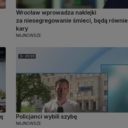
Wrocław wprowadza naklejki
za niesegregowanie śmieci, będą równie
kary
NAJNOWSZE
01:20
ię
Policjanci wybili szybę
NAJNOWSZE