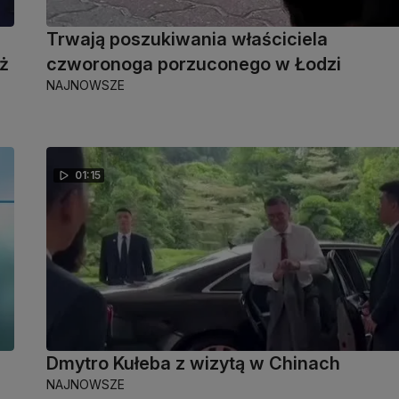
Trwają poszukiwania właściciela
ż
czworonoga porzuconego w Łodzi
NAJNOWSZE
01:15
Dmytro Kułeba z wizytą w Chinach
NAJNOWSZE