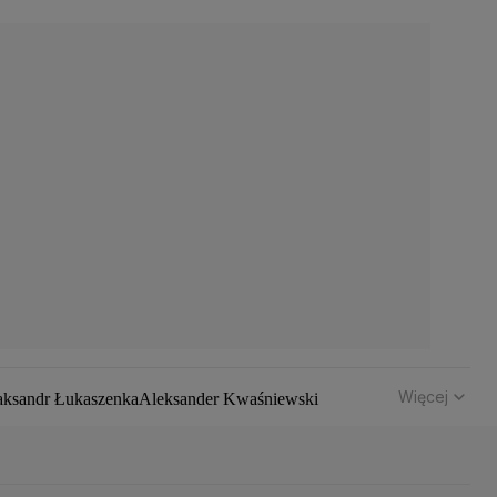
Więcej
aksandr Łukaszenka
Aleksander Kwaśniewski
hód
Bomba atomowa
Borys Budka
Bruksela
CBŚP
CBA
z Klimczak
Dariusz Korneluk
Dariusz Matecki
 Kaczyński
J.D. Vance
Joe Biden
Justin Trudeau
Kanada