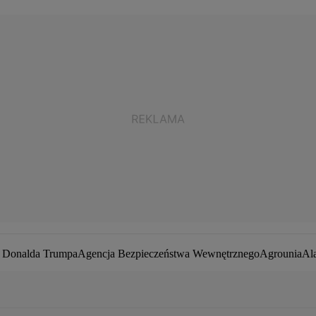
a Donalda Trumpa
Agencja Bezpieczeństwa Wewnętrznego
Agrounia
Al
ej Duda
Białoruś
Bitcoin
Biuro Bezpieczeństwa Narodowego
Bliski Wsc
by zakaźne
CIA
COVID-19
Cyberbezpieczeństwo
Daniel Obajtek
Darius
pot
Francja
Jacek Sasin
Jacek Sutryk
Jacek Siewiera
Jan Grabiec
Jarosław