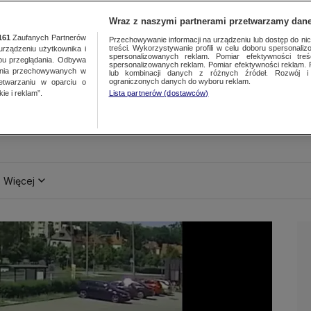
Wraz z naszymi partnerami przetwarzamy dane
161
Zaufanych Partnerów
Przechowywanie informacji na urządzeniu lub dostęp do nich.
treści. Wykorzystywanie profili w celu doboru spersonalizo
ządzeniu użytkownika i
spersonalizowanych reklam. Pomiar efektywności treś
bu przeglądania. Odbywa
spersonalizowanych reklam. Pomiar efektywności reklam. 
ania przechowywanych w
lub kombinacji danych z różnych źródeł. Rozwój i 
ograniczonych danych do wyboru reklam.
zetwarzaniu w oparciu o
ie i reklam”.
Lista partnerów (dostawców)
Więcej