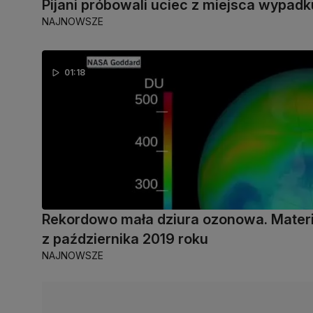
Pijani próbowali uciec z miejsca wypadk
NAJNOWSZE
01:18
Rekordowo mała dziura ozonowa. Materi
z października 2019 roku
NAJNOWSZE