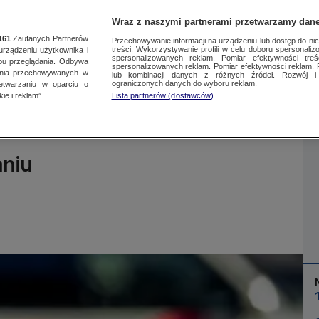
Wraz z naszymi partnerami przetwarzamy dane
161
Zaufanych Partnerów
Przechowywanie informacji na urządzeniu lub dostęp do nich.
treści. Wykorzystywanie profili w celu doboru spersonalizo
ządzeniu użytkownika i
spersonalizowanych reklam. Pomiar efektywności treś
bu przeglądania. Odbywa
spersonalizowanych reklam. Pomiar efektywności reklam. 
ania przechowywanych w
lub kombinacji danych z różnych źródeł. Rozwój i 
Więcej
ograniczonych danych do wyboru reklam.
zetwarzaniu w oparciu o
ie i reklam”.
Lista partnerów (dostawców)
aniu