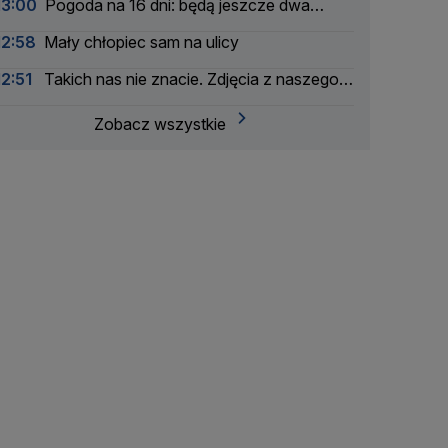
13:00
Pogoda na 16 dni: będą jeszcze dwa
upalne epizody
12:58
Mały chłopiec sam na ulicy
12:51
Takich nas nie znacie. Zdjęcia z naszego
archwium
Zobacz wszystkie