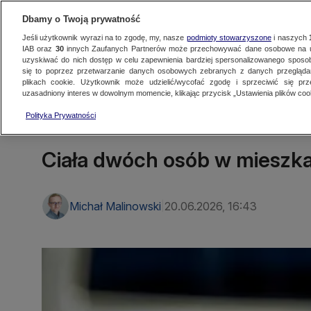
Dbamy o Twoją prywatność
Jeśli użytkownik wyrazi na to zgodę, my, nasze
podmioty stowarzyszone
i naszych
IAB oraz
30
innych Zaufanych Partnerów może przechowywać dane osobowe na ur
uzyskiwać do nich dostęp w celu zapewnienia bardziej spersonalizowanego sposo
się to poprzez przetwarzanie danych osobowych zebranych z danych przegląd
Oglądaj TVN24
Najnowsze
Fakty
Świat
Polska
Regionalne
plikach cookie. Użytkownik może udzielić/wycofać zgodę i sprzeciwić się pr
uzasadniony interes w dowolnym momencie, klikając przycisk „Ustawienia plików cook
Polityka Prywatności
LUBLIN
Ciała dwóch osób w mieszk
Michał Malinowski
20.06.2026, 16:43
|