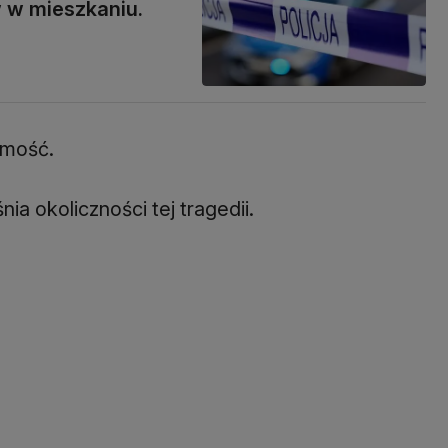
w w mieszkaniu.
amość.
ia okoliczności tej tragedii.