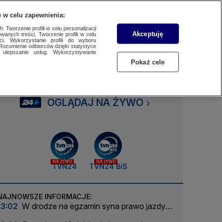
 w celu zapewnienia:
SUBSKRYBUJ
Przejdź do
Szukaj
Zaloguj się
Menu
 Tworzenie profili w celu personalizacji
Akceptuję
wanych treści. Tworzenie profili w celu
ci. Wykorzystanie profili do wyboru
Rozumienie odbiorców dzięki statystyce
ulepszanie usług. Wykorzystywanie
Czytaj
Słuchaj
Oglądaj
Pokaż cele
OGLĄDAJ NA ŻYWO
NA ŻYWO
NA ŻYWO
TVN24
TVN24 BiS
NAJNOWSZE INFORMACJE:
13:02
W drodze na egzamin syna prawo jazdy
stracił ojciec