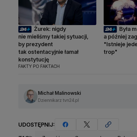
Żurek: nigdy
Była m
nie mieliśmy takiej sytuacji,
a później zag
by prezydent
"Istnieje je
tak ostentacyjnie łamał
trop"
konstytucję
FAKTY PO FAKTACH
Michał Malinowski
Dziennikarz tvn24.pl
UDOSTĘPNIJ: