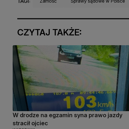
TAGI:
Zamość
Sprawy sądowe w Polsce
CZYTAJ TAKŻE:
W drodze na egzamin syna prawo jazdy
stracił ojciec