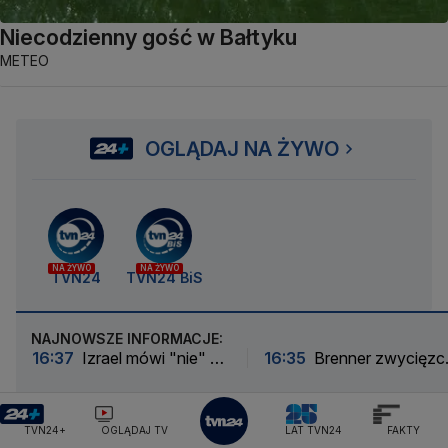
Niecodzienny gość w Bałtyku
METEO
OGLĄDAJ NA ŻYWO
NA ŻYWO
NA ŻYWO
TVN24
TVN24 BiS
NAJNOWSZE INFORMACJE:
16:37
Izrael mówi "nie" dla
16:35
Brenner zwycięzc
planu Trumpa
83. Tour de Pologne.
Kueng najlepszy w
Wieliczce
TVN24+
OGLĄDAJ TV
LAT TVN24
FAKTY