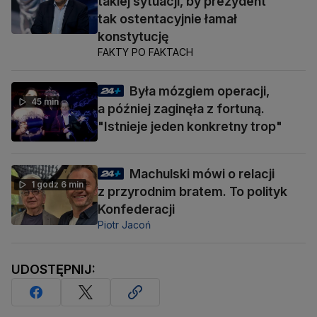
takiej sytuacji, by prezydent
tak ostentacyjnie łamał
konstytucję
FAKTY PO FAKTACH
Była mózgiem operacji,
45 min
a później zaginęła z fortuną.
"Istnieje jeden konkretny trop"
Machulski mówi o relacji
1 godz 6 min
z przyrodnim bratem. To polityk
Konfederacji
Piotr Jacoń
UDOSTĘPNIJ: