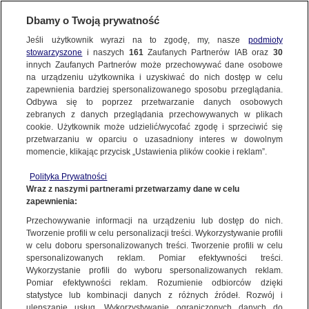
Dbamy o Twoją prywatność
SUBSKRYBUJ
Jeśli użytkownik wyrazi na to zgodę, my, nasze
podmioty
stowarzyszone
i naszych
161
Zaufanych Partnerów IAB oraz
30
LUBLIN
innych Zaufanych Partnerów może przechowywać dane osobowe
na urządzeniu użytkownika i uzyskiwać do nich dostęp w celu
Uderzył w drzewo, dachował na polu.
zapewnienia bardziej spersonalizowanego sposobu przeglądania.
Kierowca zginął na miejscu
Odbywa się to poprzez przetwarzanie danych osobowych
zebranych z danych przeglądania przechowywanych w plikach
cookie. Użytkownik może udzielić/wycofać zgodę i sprzeciwić się
19.08.2023, 10:31
przetwarzaniu w oparciu o uzasadniony interes w dowolnym
momencie, klikając przycisk „Ustawienia plików cookie i reklam”.
Udostępnij
Polityka Prywatności
Wraz z naszymi partnerami przetwarzamy dane w celu
zapewnienia:
Przechowywanie informacji na urządzeniu lub dostęp do nich.
Tworzenie profili w celu personalizacji treści. Wykorzystywanie profili
w celu doboru spersonalizowanych treści. Tworzenie profili w celu
spersonalizowanych reklam. Pomiar efektywności treści.
Wykorzystanie profili do wyboru spersonalizowanych reklam.
Pomiar efektywności reklam. Rozumienie odbiorców dzięki
statystyce lub kombinacji danych z różnych źródeł. Rozwój i
ulepszanie usług. Wykorzystywanie ograniczonych danych do