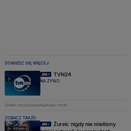
DOWIEDZ SIĘ WIĘCEJ:
TVN24
NA ŻYWO
Źródło: tvn24.pl
Autorka/Autor: mm/b
ZOBACZ TAKŻE:
Żurek: nigdy nie mieliśmy
44 min