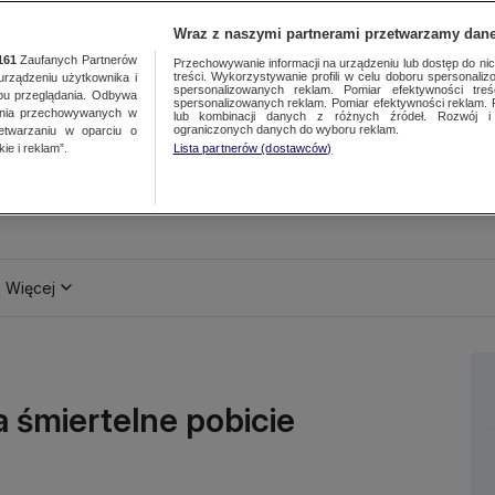
Wraz z naszymi partnerami przetwarzamy dane
161
Zaufanych Partnerów
Przechowywanie informacji na urządzeniu lub dostęp do nich.
treści. Wykorzystywanie profili w celu doboru spersonalizo
ządzeniu użytkownika i
spersonalizowanych reklam. Pomiar efektywności treś
bu przeglądania. Odbywa
spersonalizowanych reklam. Pomiar efektywności reklam. 
ania przechowywanych w
lub kombinacji danych z różnych źródeł. Rozwój i 
ograniczonych danych do wyboru reklam.
zetwarzaniu w oparciu o
ie i reklam”.
Lista partnerów (dostawców)
Więcej
 śmiertelne pobicie