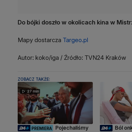
Do bójki doszło w okolicach kina w Mist
Mapy dostarcza
Targeo.pl
Autor: koko/iga / Źródło: TVN24 Kraków
ZOBACZ TAKŻE:
27 min
Pojechaliśmy
Ból on
PREMIERA