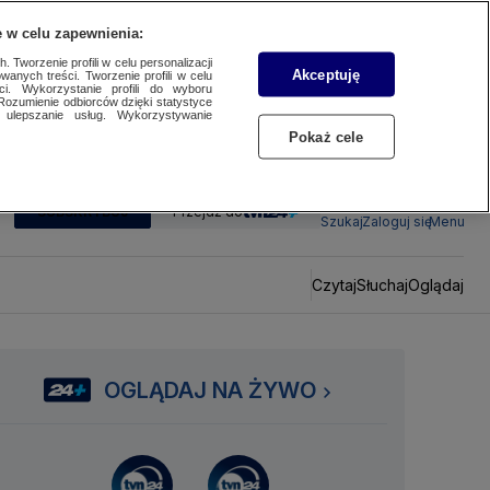
 w celu zapewnienia:
 Tworzenie profili w celu personalizacji
Akceptuję
wanych treści. Tworzenie profili w celu
ci. Wykorzystanie profili do wyboru
Rozumienie odbiorców dzięki statystyce
ulepszanie usług. Wykorzystywanie
Pokaż cele
SUBSKRYBUJ
Przejdź do
Szukaj
Zaloguj się
Menu
Czytaj
Słuchaj
Oglądaj
OGLĄDAJ NA ŻYWO