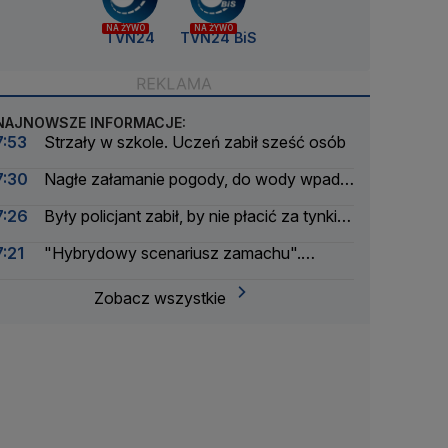
NA ŻYWO
NA ŻYWO
TVN24
TVN24 BiS
NAJNOWSZE INFORMACJE:
7:53
Strzały w szkole. Uczeń zabił sześć osób
7:30
Nagłe załamanie pogody, do wody wpadło
ponad 30 osób
7:26
Były policjant zabił, by nie płacić za tynki w
nowym domu. Jego żona: nie mam za co
7:21
"Hybrydowy scenariusz zamachu".
przepraszać
Sprawę przejęła prokuratura federalna
Zobacz wszystkie