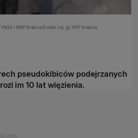
| TVN24 / KMP Kraków
Źródło zdj. gł.: KPP Kraków
rech pseudokibiców podejrzanych
ozi im 10 lat więzienia.