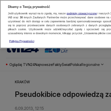
Dbamy o Twoją prywatność
Jeśli użytkownik wyrazi na to zgodę, my, nasze
podmioty stowarzyszone
i naszych
IAB oraz
30
innych Zaufanych Partnerów może przechowywać dane osobowe na ur
uzyskiwać do nich dostęp w celu zapewnienia bardziej spersonalizowanego sposo
się to poprzez przetwarzanie danych osobowych zebranych z danych przegląd
plikach cookie. Użytkownik może udzielić/wycofać zgodę i sprzeciwić się pr
uzasadniony interes w dowolnym momencie, klikając przycisk „Ustawienia plików cook
Polityka Prywatności
Oglądaj TVN24
Najnowsze
Fakty
Świat
Polska
Regionalne
KRAKÓW
Pseudokibice odpowiedzą za
6.09.2013, 12:15