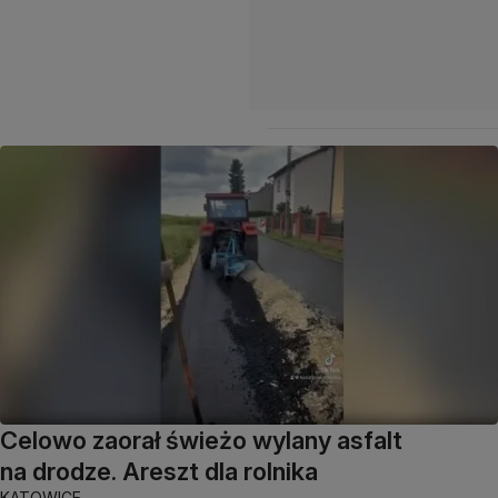
Celowo zaorał świeżo wylany asfalt
na drodze. Areszt dla rolnika
KATOWICE