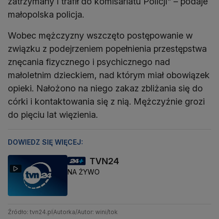
zatrzymany i trafił do komisariatu Policji" – podaje
małopolska policja.
Wobec mężczyzny wszczęto postępowanie w
związku z podejrzeniem popełnienia przestępstwa
znęcania fizycznego i psychicznego nad
małoletnim dzieckiem, nad którym miał obowiązek
opieki. Nałożono na niego zakaz zbliżania się do
córki i kontaktowania się z nią. Mężczyźnie grozi
do pięciu lat więzienia.
DOWIEDZ SIĘ WIĘCEJ:
TVN24
NA ŻYWO
Źródło: tvn24.pl
Autorka/Autor: wini/tok