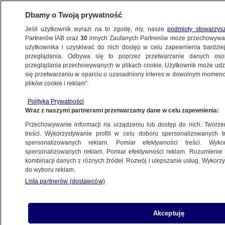
Dbamy o Twoją prywatność
Jeśli użytkownik wyrazi na to zgodę, my, nasze
podmioty stowarzys
Partnerów IAB oraz
30
innych Zaufanych Partnerów może przechowywa
użytkownika i uzyskiwać do nich dostęp w celu zapewnienia bardzi
przeglądania. Odbywa się to poprzez przetwarzanie danych os
przeglądania przechowywanych w plikach cookie. Użytkownik może udzie
KRAKÓW
się przetwarzaniu w oparciu o uzasadniony interes w dowolnym momencie
plików cookie i reklam”.
Szkoła zgłosiła, że ojciec znęca się
Polityka Prywatności
nad uczennicą
Wraz z naszymi partnerami przetwarzamy dane w celu zapewnienia:
Przechowywanie informacji na urządzeniu lub dostęp do nich. Tworzeni
25.02.2025, 11:34
treści. Wykorzystywanie profili w celu doboru spersonalizowanych tr
spersonalizowanych reklam. Pomiar efektywności treści. Wyko
spersonalizowanych reklam. Pomiar efektywności reklam. Rozumienie o
Udostępnij
kombinacji danych z różnych źródeł. Rozwój i ulepszanie usług. Wykor
do wyboru reklam.
Lista partnerów (dostawców)
Akceptuję