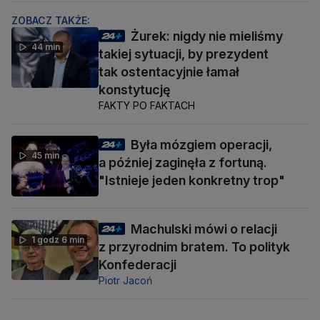
ZOBACZ TAKŻE:
Żurek: nigdy nie mieliśmy
44 min
takiej sytuacji, by prezydent
tak ostentacyjnie łamał
konstytucję
FAKTY PO FAKTACH
Była mózgiem operacji,
45 min
a później zaginęła z fortuną.
"Istnieje jeden konkretny trop"
Machulski mówi o relacji
1 godz 6 min
z przyrodnim bratem. To polityk
Konfederacji
Piotr Jacoń