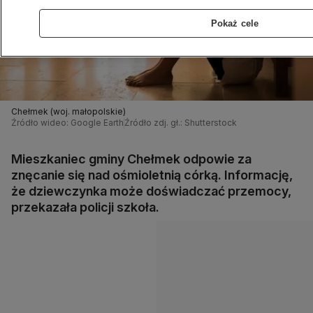
Pokaż cele
Chełmek (woj. małopolskie)
Źródło wideo: Google Earth
Źródło zdj. gł.: Shutterstock
Mieszkaniec gminy Chełmek odpowie za
znęcanie się nad ośmioletnią córką. Informację,
że dziewczynka może doświadczać przemocy,
przekazała policji szkoła.