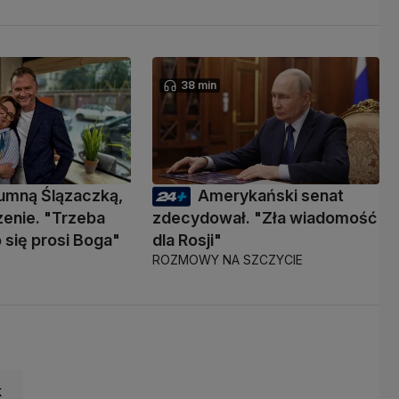
38 min
umną Ślązaczką,
Amerykański senat
zenie. "Trzeba
zdecydował. "Zła wiadomość
 się prosi Boga"
dla Rosji"
ROZMOWY NA SZCZYCIE
k