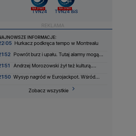
NA ŻYWO
NA ŻYWO
TVN24
TVN24 BiS
NAJNOWSZE INFORMACJE:
22:05
Hurkacz podkręca tempo w Montrealu
21:52
Powrót burz i upału. Tutaj alarmy mogą
mieć drugi stopień
21:51
Andrzej Morozowski żył też kulturą.
"Czytał na okrągło"
21:50
Wysyp nagród w Eurojackpot. Wśród
wygranych Polak
Zobacz wszystkie