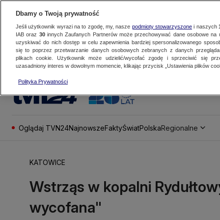
Dbamy o Twoją prywatność
Jeśli użytkownik wyrazi na to zgodę, my, nasze
podmioty stowarzyszone
i naszych
IAB oraz
30
innych Zaufanych Partnerów może przechowywać dane osobowe na ur
uzyskiwać do nich dostęp w celu zapewnienia bardziej spersonalizowanego sposo
się to poprzez przetwarzanie danych osobowych zebranych z danych przegląd
plikach cookie. Użytkownik może udzielić/wycofać zgodę i sprzeciwić się pr
uzasadniony interes w dowolnym momencie, klikając przycisk „Ustawienia plików cook
Polityka Prywatności
Oglądaj TVN24
Najnowsze
Fakty
Świat
Polska
Regionalne
KATOWICE
Wstrząs w kopalni Rydułtowy
wycofana"