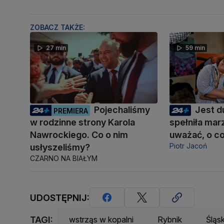
ZOBACZ TAKŻE:
27 min
59 min
Pojechaliśmy
Jest d
PREMIERA
w rodzinne strony Karola
spełniła mar
Nawrockiego. Co o nim
uważać, o co
Piotr Jacoń
usłyszeliśmy?
CZARNO NA BIAŁYM
UDOSTĘPNIJ:
TAGI:
wstrząs w kopalni
Rybnik
Śląs