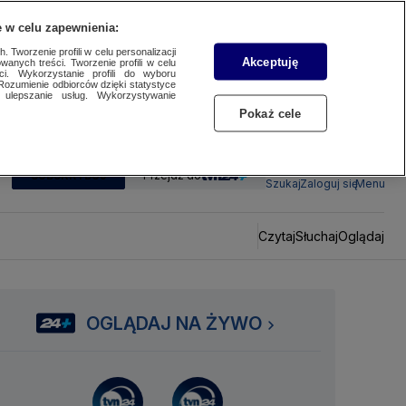
 w celu zapewnienia:
 Tworzenie profili w celu personalizacji
Akceptuję
wanych treści. Tworzenie profili w celu
ci. Wykorzystanie profili do wyboru
Rozumienie odbiorców dzięki statystyce
ulepszanie usług. Wykorzystywanie
Pokaż cele
SUBSKRYBUJ
Przejdź do
Szukaj
Zaloguj się
Menu
Czytaj
Słuchaj
Oglądaj
OGLĄDAJ NA ŻYWO