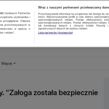
Wraz z naszymi partnerami przetwarzamy dane
161
Zaufanych Partnerów
Przechowywanie informacji na urządzeniu lub dostęp do nich.
treści. Wykorzystywanie profili w celu doboru spersonalizo
ządzeniu użytkownika i
spersonalizowanych reklam. Pomiar efektywności treś
bu przeglądania. Odbywa
spersonalizowanych reklam. Pomiar efektywności reklam. 
ania przechowywanych w
lub kombinacji danych z różnych źródeł. Rozwój i 
ograniczonych danych do wyboru reklam.
zetwarzaniu w oparciu o
ie i reklam”.
Lista partnerów (dostawców)
Więcej
. "Załoga została bezpiecznie