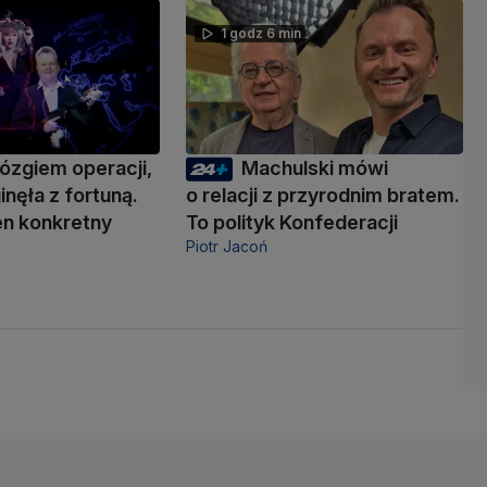
1 godz 6 min
ózgiem operacji,
Machulski mówi
inęła z fortuną.
o relacji z przyrodnim bratem.
den konkretny
To polityk Konfederacji
Piotr Jacoń