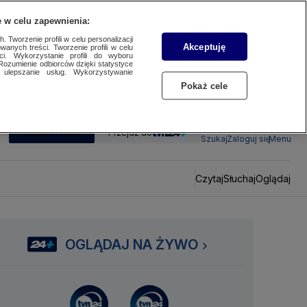
 w celu zapewnienia:
 Tworzenie profili w celu personalizacji
Akceptuję
wanych treści. Tworzenie profili w celu
ci. Wykorzystanie profili do wyboru
Rozumienie odbiorców dzięki statystyce
ulepszanie usług. Wykorzystywanie
Pokaż cele
SUBSKRYBUJ
Przejdź do
Szukaj
Zaloguj się
Menu
Czytaj
Słuchaj
Oglądaj
OGLĄDAJ NA ŻYWO