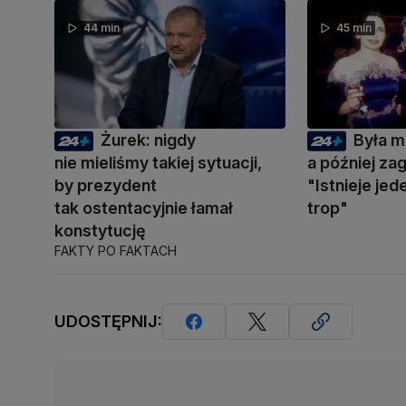
44 min
45 min
Żurek: nigdy
Była m
nie mieliśmy takiej sytuacji,
a później zag
by prezydent
"Istnieje je
tak ostentacyjnie łamał
trop"
konstytucję
FAKTY PO FAKTACH
UDOSTĘPNIJ: