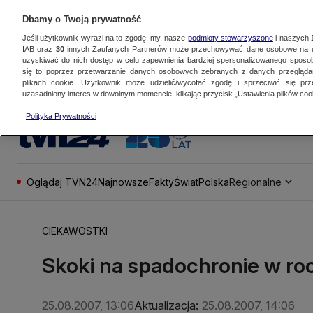
Dbamy o Twoją prywatność
Jeśli użytkownik wyrazi na to zgodę, my, nasze
podmioty stowarzyszone
i naszych
IAB oraz
30
innych Zaufanych Partnerów może przechowywać dane osobowe na ur
uzyskiwać do nich dostęp w celu zapewnienia bardziej spersonalizowanego sposo
się to poprzez przetwarzanie danych osobowych zebranych z danych przegląd
plikach cookie. Użytkownik może udzielić/wycofać zgodę i sprzeciwić się pr
uzasadniony interes w dowolnym momencie, klikając przycisk „Ustawienia plików cook
Polityka Prywatności
Oglądaj TVN24
Najnowsze
Fakty
Świat
Polska
Regionalne
CIEKAWOSTKI
Skoki na spadochronie w roc
25.08.2007, 13:06
Aktualizacja:
25.08.2007, 14:06