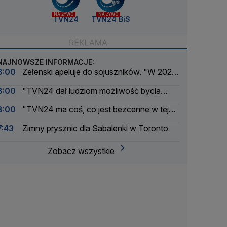
NA ŻYWO
NA ŻYWO
TVN24
TVN24 BiS
NAJNOWSZE INFORMACJE:
8:00
Zełenski apeluje do sojuszników. "W 2025
roku dostawy były większe"
8:00
"TVN24 dał ludziom możliwość bycia
świadkiem wielkich i małych wydarzeń"
8:00
"TVN24 ma coś, co jest bezcenne w tej
rzeczywistości. Ma brand"
7:43
Zimny prysznic dla Sabalenki w Toronto
Zobacz wszystkie