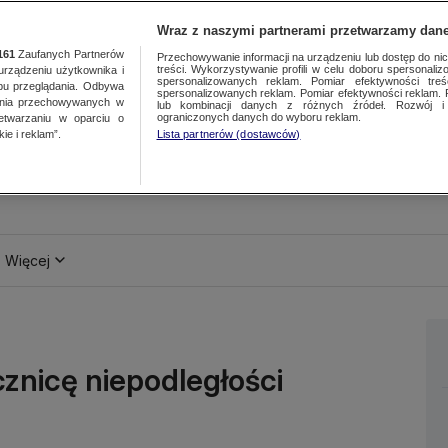
Wraz z naszymi partnerami przetwarzamy dane
161
Zaufanych Partnerów
Przechowywanie informacji na urządzeniu lub dostęp do nich.
treści. Wykorzystywanie profili w celu doboru spersonalizo
ządzeniu użytkownika i
spersonalizowanych reklam. Pomiar efektywności treś
bu przeglądania. Odbywa
spersonalizowanych reklam. Pomiar efektywności reklam. 
ania przechowywanych w
lub kombinacji danych z różnych źródeł. Rozwój i 
ograniczonych danych do wyboru reklam.
zetwarzaniu w oparciu o
ie i reklam”.
Lista partnerów (dostawców)
Więcej
znicę niepodległości