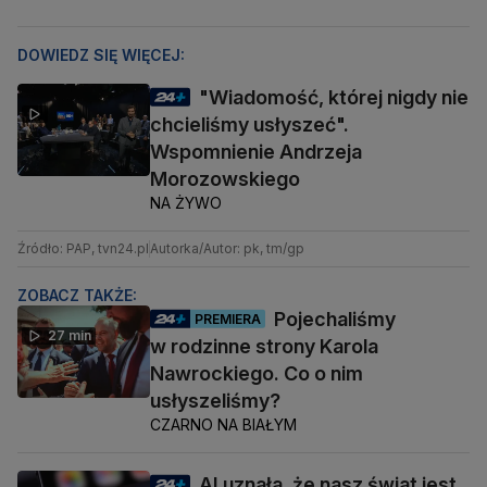
DOWIEDZ SIĘ WIĘCEJ:
"Wiadomość, której nigdy nie
chcieliśmy usłyszeć".
Wspomnienie Andrzeja
Morozowskiego
NA ŻYWO
Źródło: PAP, tvn24.pl
Autorka/Autor: pk, tm/gp
ZOBACZ TAKŻE:
Pojechaliśmy
PREMIERA
27 min
w rodzinne strony Karola
Nawrockiego. Co o nim
usłyszeliśmy?
CZARNO NA BIAŁYM
AI uznała, że nasz świat jest