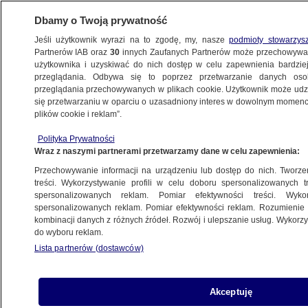
Dbamy o Twoją prywatność
Jeśli użytkownik wyrazi na to zgodę, my, nasze
podmioty stowarzys
Partnerów IAB oraz
30
innych Zaufanych Partnerów może przechowywa
użytkownika i uzyskiwać do nich dostęp w celu zapewnienia bardzi
przeglądania. Odbywa się to poprzez przetwarzanie danych os
przeglądania przechowywanych w plikach cookie. Użytkownik może udzie
BIAŁYSTOK
się przetwarzaniu w oparciu o uzasadniony interes w dowolnym momencie
plików cookie i reklam”.
Balon z pakunkiem przeleciał z Białorusi
Polityka Prywatności
do Polski
Wraz z naszymi partnerami przetwarzamy dane w celu zapewnienia:
Przechowywanie informacji na urządzeniu lub dostęp do nich. Tworzeni
9.03.2024, 16:45
Aktualizacja:
11.03.2024, 13:00
treści. Wykorzystywanie profili w celu doboru spersonalizowanych tr
spersonalizowanych reklam. Pomiar efektywności treści. Wyko
spersonalizowanych reklam. Pomiar efektywności reklam. Rozumienie o
Udostępnij
kombinacji danych z różnych źródeł. Rozwój i ulepszanie usług. Wykor
do wyboru reklam.
Lista partnerów (dostawców)
Akceptuję