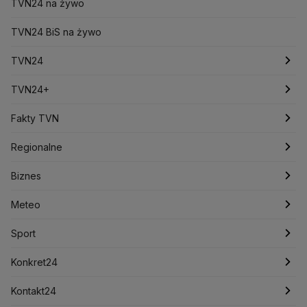
TVN24 na żywo
Bruksela
CBŚP
CBA
Ceny paliw
Ceny żywności
Ceny prądu
Ceny mieszkań
Chiny
Choroby zakaźne
TVN24 BiS na żywo
CIA
COVID-19
Cyberbezpieczeństwo
Daniel Obajtek
Dariusz Klimczak
Dariusz Korneluk
TVN24
Dariusz Matecki
Dariusz Wieczorek
Donald Trump
Najnowsze
TVN24+
Donald Tusk
Elon Musk
Eurojackpot
Francja
Jacek Sasin
Jacek Sutryk
Jacek Siewiera
Jan Grabiec
Świat
Programy
Fakty TVN
Jarosław Kaczyński
J.D. Vance
Joe Biden
Justin Trudeau
Kanada
Koalicja Obywatelska
Polska
Filmy dokumentalne
Oglądaj Fakty
Regionalne
Konfederacja
Krajowa Administracja Skarbowa
Biznes
Podcasty
Kryptowaluty
Fakty po Faktach
Krzysztof Bosak
Krzysztof Hetman
Warszawa
Biznes
Lasy Państwowe
Lech Wałęsa
Lewica
Meteo
Artykuły
Fakty o Świecie
Łódź
Najnowsze
Meteo
Lotnisko Chopina
Lotto
Maciej Wąsik
Marcin Przydacz
Marcin Kierwiński
Marian Banaś
Sport
Newslettery
Ludzie Faktów
Katowice
Notowania
Pogoda godzinowa
Sport
Mariusz Błaszczak
Mariusz Kamiński
Mark Zuckerberg
Mateusz Morawiecki
Zdrowie
Kraków
Pieniądze
Pogoda długoterminowa
Piłka Nożna
Konkret24
Michał Kamiński
Technologia
Poznań
Nieruchomości
Pogoda na jutro
Ministerstwo Aktywów Państwowych
Tenis
Najnowsze
Kontakt24
Ministerstwo Edukacji i Nauki