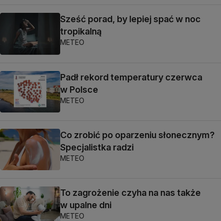
Sześć porad, by lepiej spać w noc
tropikalną
METEO
Padł rekord temperatury czerwca
w Polsce
METEO
Co zrobić po oparzeniu słonecznym?
Specjalistka radzi
METEO
To zagrożenie czyha na nas także
w upalne dni
METEO