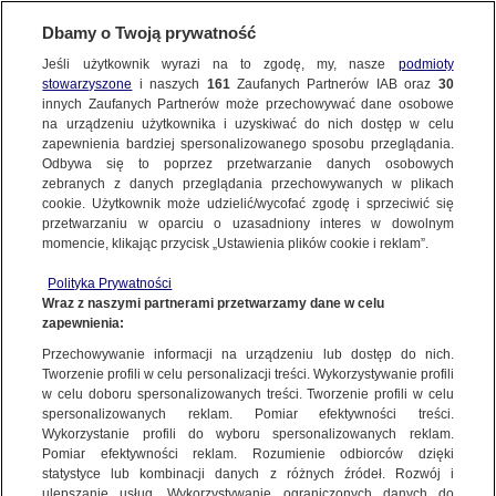
Dbamy o Twoją prywatność
Jeśli użytkownik wyrazi na to zgodę, my, nasze
podmioty
stowarzyszone
i naszych
161
Zaufanych Partnerów IAB oraz
30
SUBSKRYBUJ
innych Zaufanych Partnerów może przechowywać dane osobowe
na urządzeniu użytkownika i uzyskiwać do nich dostęp w celu
zapewnienia bardziej spersonalizowanego sposobu przeglądania.
Odbywa się to poprzez przetwarzanie danych osobowych
POWIĄZANE MATERIAŁY
zebranych z danych przeglądania przechowywanych w plikach
cookie. Użytkownik może udzielić/wycofać zgodę i sprzeciwić się
Burze w Polsce. Tu ma silnie grzmieć
przetwarzaniu w oparciu o uzasadniony interes w dowolnym
momencie, klikając przycisk „Ustawienia plików cookie i reklam”.
wieczorem i w nocy
METEO
Polityka Prywatności
Wraz z naszymi partnerami przetwarzamy dane w celu
zapewnienia:
W tych regionach należy uważać
Przechowywanie informacji na urządzeniu lub dostęp do nich.
Tworzenie profili w celu personalizacji treści. Wykorzystywanie profili
METEO
w celu doboru spersonalizowanych treści. Tworzenie profili w celu
spersonalizowanych reklam. Pomiar efektywności treści.
Wykorzystanie profili do wyboru spersonalizowanych reklam.
Pomiar efektywności reklam. Rozumienie odbiorców dzięki
statystyce lub kombinacji danych z różnych źródeł. Rozwój i
Alert RCB dla kolejnego województwa
ulepszanie usług. Wykorzystywanie ograniczonych danych do