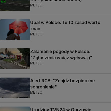
METEO
Upał w Polsce. Te 10 zasad warto
znać
METEO
Załamanie pogody w Polsce.
"Zgłoszenia wciąż wpływają"
METEO
Alert RCB. "Znajdź bezpieczne
schronienie"
METEO
Urodziny TVN24 w Gorzowie