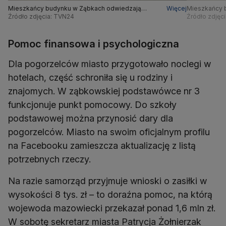
Mieszkańcy budynku w Ząbkach odwiedzają
Więcej
Mieszkańcy 
mieszkania po pożarze
Źródło zdjęcia: TVN24
mieszkania 
Źródło zdjęc
Pomoc finansowa i psychologiczna
Dla pogorzelców miasto przygotowało noclegi w
hotelach, część schroniła się u rodziny i
znajomych. W ząbkowskiej podstawówce nr 3
funkcjonuje punkt pomocowy. Do szkoły
podstawowej można przynosić dary dla
pogorzelców. Miasto na swoim oficjalnym profilu
na Facebooku zamieszcza aktualizację z listą
potrzebnych rzeczy.
Na razie samorząd przyjmuje wnioski o zasiłki w
wysokości 8 tys. zł – to doraźna pomoc, na którą
wojewoda mazowiecki przekazał ponad 1,6 mln zł.
W sobotę sekretarz miasta Patrycja Żołnierzak