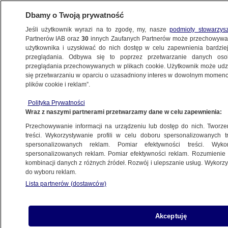
Dbamy o Twoją prywatność
Jeśli użytkownik wyrazi na to zgodę, my, nasze
podmioty stowarzys
Partnerów IAB oraz
30
innych Zaufanych Partnerów może przechowywa
WARSZAWA
użytkownika i uzyskiwać do nich dostęp w celu zapewnienia bardzi
przeglądania. Odbywa się to poprzez przetwarzanie danych os
przeglądania przechowywanych w plikach cookie. Użytkownik może udzie
OKOLICE
się przetwarzaniu w oparciu o uzasadniony interes w dowolnym momencie
plików cookie i reklam”.
Drugi dzień wizyt w mieszkaniach
Polityka Prywatności
po pożarze. "Wychodzą podbudowani"
Wraz z naszymi partnerami przetwarzamy dane w celu zapewnienia:
Przechowywanie informacji na urządzeniu lub dostęp do nich. Tworzeni
6.07.2025, 10:43
treści. Wykorzystywanie profili w celu doboru spersonalizowanych tr
spersonalizowanych reklam. Pomiar efektywności treści. Wyko
Posłuchaj artykułu
spersonalizowanych reklam. Pomiar efektywności reklam. Rozumienie o
Czyta lektor AI
kombinacji danych z różnych źródeł. Rozwój i ulepszanie usług. Wykor
do wyboru reklam.
Lista partnerów (dostawców)
Akceptuję