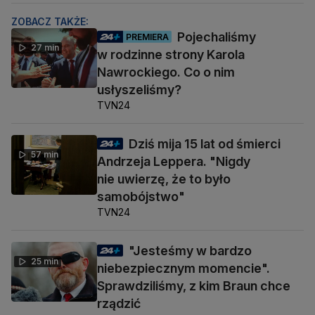
ZOBACZ TAKŻE:
Pojechaliśmy
PREMIERA
27 min
w rodzinne strony Karola
Nawrockiego. Co o nim
usłyszeliśmy?
TVN24
Dziś mija 15 lat od śmierci
57 min
Andrzeja Leppera. "Nigdy
nie uwierzę, że to było
samobójstwo"
TVN24
"Jesteśmy w bardzo
25 min
niebezpiecznym momencie".
Sprawdziliśmy, z kim Braun chce
rządzić