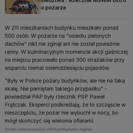
śledztwa". Rzecznik MSWiA ostro
o pożarze
W 211 mieszkaniach budynku mieszkało ponad
500 osób. W pożarze na "osiedlu zielonych
dachów" nikt nie zginął ani nie został poważnie
ranny. W kulminacyjnym momencie akcji gaśniczej
na miejscu pracowało ponad 300 strażaków przy
wsparciu niemal osiemdziesięciu pojazdów.
"Były w Polsce pożary budynków, ale nie na taką
skalę. Nie pamiętam takiego przypadku" -
powiedział PAP były rzecznik PSP Paweł
Frątczak. Eksperci podkreślają, że to szczęście w
nieszczęściu, że pożar nie wybuchł w nocy, bo
mógł skończyć się wieloma ofiarami.
Źródło: tvnwarszawa.pl, PAP
Autorka/Autor: mg/tok