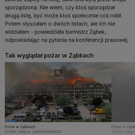
sporządzona. Nie wiem, czy ktoś sporządzał
drugą listę, być może ktoś społecznie coś robił.
Potem słyszałam o dwóch listach, ale ich nie
widziałam - powiedziała burmistrz Ząbek,
odpowiadając na pytania na konferencji prasowej.
Tak wyglądał pożar w Ząbkach
Pożar w Ząbkach
Pożar w Ząb
Źródło zdjęcia: Jarek/Kontakt24
Źródło zdjęc