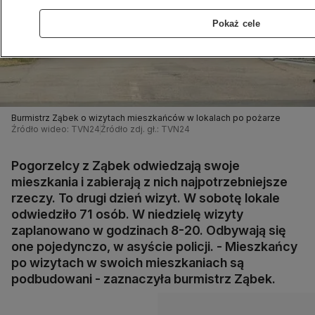
Pokaż cele
Burmistrz Ząbek o wizytach mieszkańców w lokalach po pożarze
Źródło wideo: TVN24
Źródło zdj. gł.: TVN24
Pogorzelcy z Ząbek odwiedzają swoje
mieszkania i zabierają z nich najpotrzebniejsze
rzeczy. To drugi dzień wizyt. W sobotę lokale
odwiedziło 71 osób. W niedzielę wizyty
zaplanowano w godzinach 8-20. Odbywają się
one pojedynczo, w asyście policji. - Mieszkańcy
po wizytach w swoich mieszkaniach są
podbudowani - zaznaczyła burmistrz Ząbek.