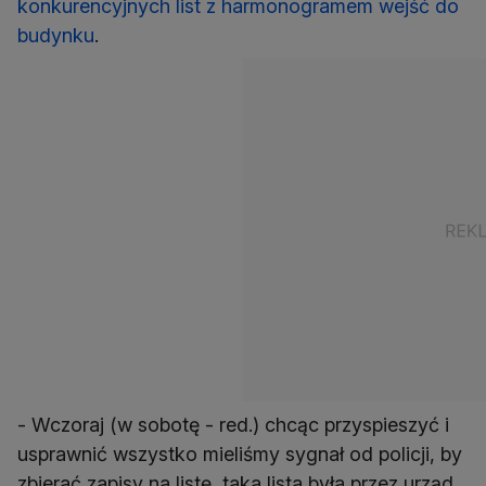
konkurencyjnych list z harmonogramem wejść do
budynku
.
- Wczoraj (w sobotę - red.) chcąc przyspieszyć i
usprawnić wszystko mieliśmy sygnał od policji, by
zbierać zapisy na listę, taka lista była przez urząd