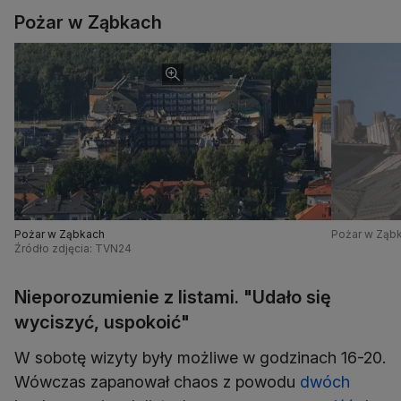
Pożar w Ząbkach
Pożar w Ząbkach
Pożar w Ząb
Źródło zdjęcia: TVN24
Nieporozumienie z listami. "Udało się
wyciszyć, uspokoić"
W sobotę wizyty były możliwe w godzinach 16-20.
Wówczas zapanował chaos z powodu
dwóch