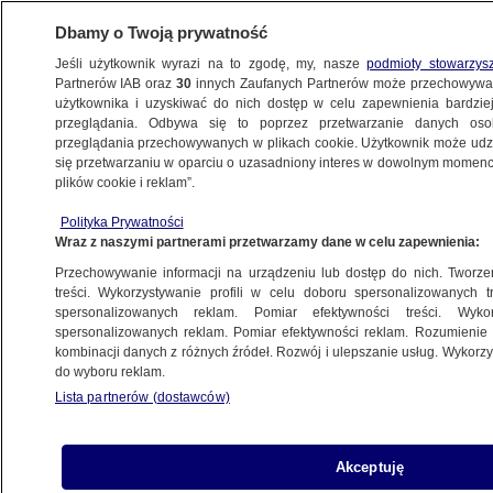
Dbamy o Twoją prywatność
Jeśli użytkownik wyrazi na to zgodę, my, nasze
podmioty stowarzys
Partnerów IAB oraz
30
innych Zaufanych Partnerów może przechowywa
WARSZAWA
użytkownika i uzyskiwać do nich dostęp w celu zapewnienia bardzi
przeglądania. Odbywa się to poprzez przetwarzanie danych os
przeglądania przechowywanych w plikach cookie. Użytkownik może udzie
URSYNÓW
się przetwarzaniu w oparciu o uzasadniony interes w dowolnym momencie
plików cookie i reklam”.
Absurd w nowym parku. Najpierw
zablokowali huśtawki, potem je
Polityka Prywatności
Wraz z naszymi partnerami przetwarzamy dane w celu zapewnienia:
zdemontowali
Klaudia Kamieniarz
Przechowywanie informacji na urządzeniu lub dostęp do nich. Tworzeni
treści. Wykorzystywanie profili w celu doboru spersonalizowanych tr
spersonalizowanych reklam. Pomiar efektywności treści. Wyko
Mimo zakazu kierowania po raz
spersonalizowanych reklam. Pomiar efektywności reklam. Rozumienie o
kombinacji danych z różnych źródeł. Rozwój i ulepszanie usług. Wykor
czwarty jechał pijany. Sąd go wypuścił
do wyboru reklam.
Lista partnerów (dostawców)
Awaria energetyczna w Warszawie.
Akceptuję
Były problemy w czterech dzielnicach