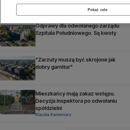
MOKOTÓW
Pokaż cele
Odprawy dla odwołanego zarządu
Szpitala Południowego. Są kwoty
"Zarzuty muszą być skrojone jak
dobry garnitur"
Mieszkańcy mają zakaz wstępu.
Decyzja inspektora po odwołaniu
spółdzielni
Klaudia Kamieniarz