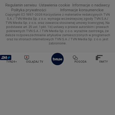
Rembertów
Regulamin serwisu
Quizy
Ustawienia cookie
Informacje o nadawcy
Kujawsko-pomorskie
Handel
Polska
Sporty zimowe
Polityka
Wyślij zgłoszenie
Dzień Dobry TVN
Centrum pomocy
Polityka prywatności
Informacje konsumenckie
Copyright (C) 1997-2026 Korzystanie z materiałów redakcyjnych TVN
Śródmieście
Lublin
Ze świata
Prognoza
Lekkoatletyka
Zdrowie
Uwaga TVN
Test zgodności
S.A. / TVN Media Sp. z o.o. wymaga wcześniejszej zgody TVN S.A./
TVN Media Sp. z o.o. oraz zawarcia stosownej umowy licencyjnej. Na
Targówek
Lubuskie
podstawie art. 25 ust. 1 pkt. 1 b) ustawy o prawie autorskim i prawach
Tech
Świat
Siatkówka
Tech
HGTV
Oglądaj na TV
pokrewnych TVN S.A. / TVN Media Sp. z o.o. wyraźnie zastrzega, że
dalsze rozpowszechnianie artykułów zamieszczonych w programach
Ursus
Olsztyn
Moto
Nauka
F1
Nauka
TVN Turbo
Zrealizuj voucher
oraz na stronach internetowych TVN S.A. / TVN Media Sp. z o.o. jest
zabronione.
Ursynów
Opole
Dla seniora
Ciekawostki
Rozrywka
TVN Style
Wawer
Rzeszów
Turystyka
Podróże
TVN7
TVN24+
OGLĄDAJ TV
POGODA
FAKTY
Wesoła
Szczecin
Smog
TTV
Wilanów
Białystok
Wola
Włochy
Żoliborz