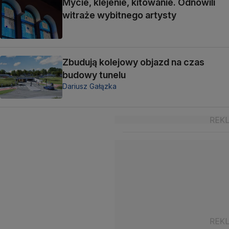
Mycie, klejenie, kitowanie. Odnowili
witraże wybitnego artysty
Zbudują kolejowy objazd na czas
budowy tunelu
Dariusz Gałązka