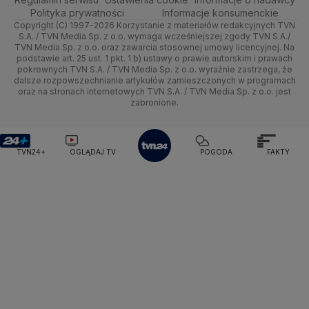
Kujawsko-pomorskie
Handel
Polska
Sporty zimowe
Polityka
Wyślij zgłoszenie
Dzień Dobry TVN
Centrum pomocy
Polityka prywatności
Informacje konsumenckie
Copyright (C) 1997-2026 Korzystanie z materiałów redakcyjnych TVN
Śródmieście
Lublin
Ze świata
Prognoza
Lekkoatletyka
Zdrowie
Uwaga TVN
Test zgodności
S.A. / TVN Media Sp. z o.o. wymaga wcześniejszej zgody TVN S.A./
TVN Media Sp. z o.o. oraz zawarcia stosownej umowy licencyjnej. Na
Targówek
Lubuskie
podstawie art. 25 ust. 1 pkt. 1 b) ustawy o prawie autorskim i prawach
Tech
Świat
Siatkówka
Tech
HGTV
Oglądaj na TV
pokrewnych TVN S.A. / TVN Media Sp. z o.o. wyraźnie zastrzega, że
dalsze rozpowszechnianie artykułów zamieszczonych w programach
Ursus
Olsztyn
Moto
Nauka
F1
Nauka
TVN Turbo
Zrealizuj voucher
oraz na stronach internetowych TVN S.A. / TVN Media Sp. z o.o. jest
zabronione.
Ursynów
Opole
Dla seniora
Ciekawostki
Rozrywka
TVN Style
Wawer
Rzeszów
Turystyka
Podróże
TVN7
TVN24+
OGLĄDAJ TV
POGODA
FAKTY
Wesoła
Szczecin
Smog
TTV
Wilanów
Białystok
Wola
Włochy
Żoliborz