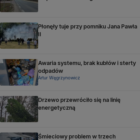
Płonęły tuje przy pomniku Jana Pawła
II
Awaria systemu, brak kubłów i sterty
odpadów
Artur Węgrzynowicz
Drzewo przewróciło się na linię
energetyczną
Śmieciowy problem w trzech