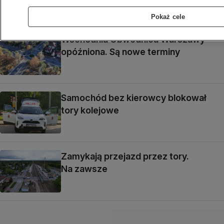
Pokaż cele
Wschodnia Obwodnica Warszawy
opóźniona. Są nowe terminy
Samochód bez kierowcy blokował
tory kolejowe
Zamykają przejazd przez tory.
Na zawsze