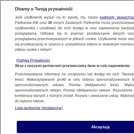
Dbamy o Twoją prywatność
Jeśli użytkownik wyrazi na to zgodę, my, nasze
podmioty stowarzys
Partnerów IAB oraz
30
innych Zaufanych Partnerów może przechowywa
WARSZAWA
użytkownika i uzyskiwać do nich dostęp w celu zapewnienia bardzi
przeglądania. Odbywa się to poprzez przetwarzanie danych os
przeglądania przechowywanych w plikach cookie. Użytkownik może udzie
WESOŁA
się przetwarzaniu w oparciu o uzasadniony interes w dowolnym momencie
plików cookie i reklam”.
Ciężarówka uderzyła
w nieoznakowany radiowóz. Dwaj
Polityka Prywatności
Wraz z naszymi partnerami przetwarzamy dane w celu zapewnienia:
policjanci w szpitalu
Przechowywanie informacji na urządzeniu lub dostęp do nich. Tworzeni
treści. Wykorzystywanie profili w celu doboru spersonalizowanych tr
spersonalizowanych reklam. Pomiar efektywności treści. Wyko
Zderzenie dwóch aut, trzy osoby
spersonalizowanych reklam. Pomiar efektywności reklam. Rozumienie o
w szpitalu
kombinacji danych z różnych źródeł. Rozwój i ulepszanie usług. Wykor
do wyboru reklam.
Lista partnerów (dostawców)
Oszustwo "na lekarza", policjanci
Akceptuję
zatrzymali 18-latkę