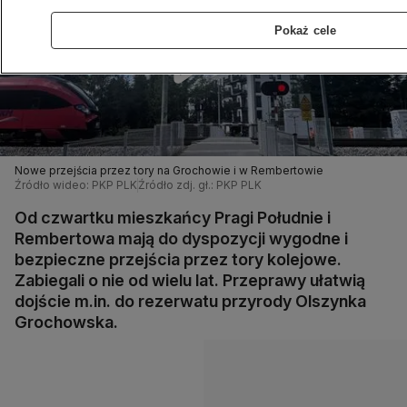
Pokaż cele
Nowe przejścia przez tory na Grochowie i w Rembertowie
Źródło wideo: PKP PLK
Źródło zdj. gł.: PKP PLK
Od czwartku mieszkańcy Pragi Południe i
Rembertowa mają do dyspozycji wygodne i
bezpieczne przejścia przez tory kolejowe.
Zabiegali o nie od wielu lat. Przeprawy ułatwią
dojście m.in. do rezerwatu przyrody Olszynka
Grochowska.