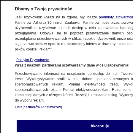
Dbamy o Twoją prywatność
Jeśli użytkownik wyrazi na to zgodę, my, nasze
podmioty stowarzys
Partnerów IAB oraz
30
innych Zaufanych Partnerów może przechowywa
WARSZAWA
użytkownika i uzyskiwać do nich dostęp w celu zapewnienia bardzi
przeglądania. Odbywa się to poprzez przetwarzanie danych os
przeglądania przechowywanych w plikach cookie. Użytkownik może udzie
REMBERTÓW
się przetwarzaniu w oparciu o uzasadniony interes w dowolnym momencie
plików cookie i reklam”.
Przez lata przechodzili przez tory
Polityka Prywatności
w niedozwolonym miejscu. W końcu
Wraz z naszymi partnerami przetwarzamy dane w celu zapewnienia:
doczekali się bezpiecznego przejścia
Przechowywanie informacji na urządzeniu lub dostęp do nich. Tworzeni
treści. Wykorzystywanie profili w celu doboru spersonalizowanych tr
6.07.2024, 11:37
spersonalizowanych reklam. Pomiar efektywności treści. Wyko
spersonalizowanych reklam. Pomiar efektywności reklam. Rozumienie o
kombinacji danych z różnych źródeł. Rozwój i ulepszanie usług. Wykor
Udostępnij
do wyboru reklam.
Lista partnerów (dostawców)
Akceptuję