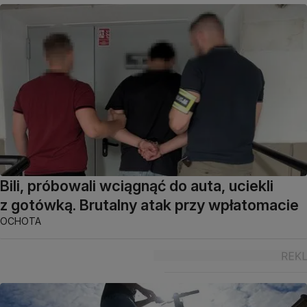
Bili, próbowali wciągnąć do auta, uciekli
z gotówką. Brutalny atak przy wpłatomacie
OCHOTA