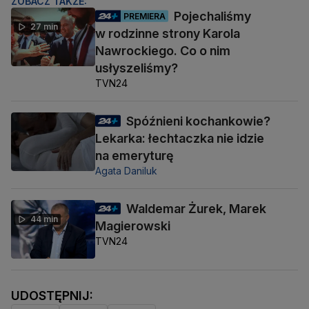
ZOBACZ TAKŻE:
Pojechaliśmy
PREMIERA
27 min
w rodzinne strony Karola
Nawrockiego. Co o nim
usłyszeliśmy?
TVN24
Spóźnieni kochankowie?
Lekarka: łechtaczka nie idzie
na emeryturę
Agata Daniluk
Waldemar Żurek, Marek
44 min
Magierowski
TVN24
UDOSTĘPNIJ: