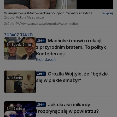
W Augustowie (Mazowieckie) policjanci zabezpieczyli na
Więcej
jednej z posesji co najmniej 300 kilogramów trotylu i kilkaset
Źródło: Policja Mazowsze
sztuk broni
Źródło: PAP/tvnwarszawa.pl
Autorka/Autor: katke
ZOBACZ TAKŻE:
Machulski mówi o relacji
1 godz 6 min
z przyrodnim bratem. To polityk
Konfederacji
Piotr Jacoń
Groziła Wojtyle, że "będzie
45 min
się w piekle smażył"
Jak ukraść miliardy
45 min
i rozpłynąć się w powietrzu?