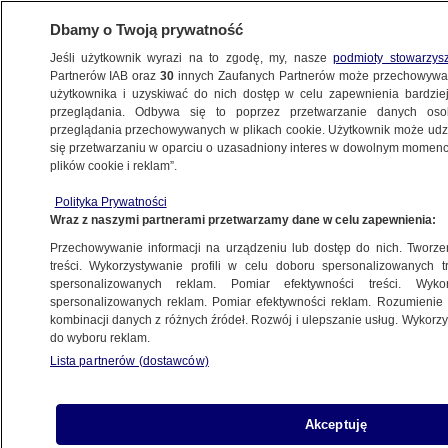
Dbamy o Twoją prywatność
Jeśli użytkownik wyrazi na to zgodę, my, nasze
podmioty stowarzys
Partnerów IAB oraz
30
innych Zaufanych Partnerów może przechowywa
WARSZAWA
użytkownika i uzyskiwać do nich dostęp w celu zapewnienia bardzi
przeglądania. Odbywa się to poprzez przetwarzanie danych os
przeglądania przechowywanych w plikach cookie. Użytkownik może udzie
OKOLICE
się przetwarzaniu w oparciu o uzasadniony interes w dowolnym momencie
plików cookie i reklam”.
Setki kilogramów trotylu i broń z czasów II
Polityka Prywatności
wojny światowej na działce 47-latka
Wraz z naszymi partnerami przetwarzamy dane w celu zapewnienia:
Przechowywanie informacji na urządzeniu lub dostęp do nich. Tworzeni
30.10.2024, 12:22
treści. Wykorzystywanie profili w celu doboru spersonalizowanych tr
spersonalizowanych reklam. Pomiar efektywności treści. Wyko
spersonalizowanych reklam. Pomiar efektywności reklam. Rozumienie o
Udostępnij
kombinacji danych z różnych źródeł. Rozwój i ulepszanie usług. Wykor
do wyboru reklam.
Lista partnerów (dostawców)
Akceptuję