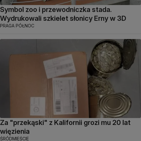
Symbol zoo i przewodniczka stada.
Wydrukowali szkielet słonicy Erny w 3D
PRAGA PÓŁNOC
Za "przekąski" z Kalifornii grozi mu 20 lat
więzienia
ŚRÓDMIEŚCIE