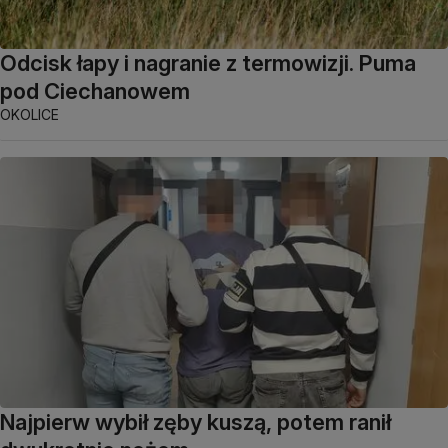
Odcisk łapy i nagranie z termowizji. Puma
pod Ciechanowem
OKOLICE
Najpierw wybił zęby kuszą, potem ranił