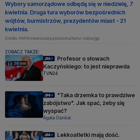
Wybory samorządowe odbędą się w niedzielę, 7
kwietnia. Druga tura wyborów bezpośrednich
wójtów, burmistrzów, prezydentów miast - 21
kwietnia.
Źródło: PAP/tvnwarszawa.pl
Autorka/Autor: katke/gp
ZOBACZ TAKŻE:
Profesor o słowach
26 min
Kaczyńskiego: to jest nieprawda
TVN24
"Taka drzemka to prawdziwe
zabójstwo". Jak spać, żeby się
wyspać?
Agata Daniluk
Lekkoatletki mają dość.