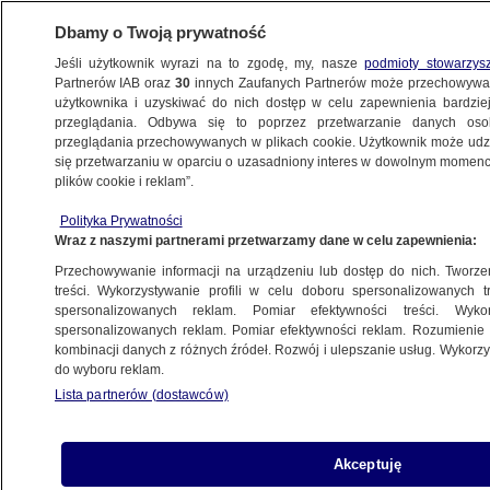
Dbamy o Twoją prywatność
Jeśli użytkownik wyrazi na to zgodę, my, nasze
podmioty stowarzys
Partnerów IAB oraz
30
innych Zaufanych Partnerów może przechowywa
WARSZAWA
użytkownika i uzyskiwać do nich dostęp w celu zapewnienia bardzi
przeglądania. Odbywa się to poprzez przetwarzanie danych os
przeglądania przechowywanych w plikach cookie. Użytkownik może udzie
NAJNOWSZE
się przetwarzaniu w oparciu o uzasadniony interes w dowolnym momencie
plików cookie i reklam”.
Magdalena Biejat potwierdza start
Polityka Prywatności
w wyborach i przedstawia trzy priorytety
Wraz z naszymi partnerami przetwarzamy dane w celu zapewnienia:
Przechowywanie informacji na urządzeniu lub dostęp do nich. Tworzeni
14.02.2024, 11:00
treści. Wykorzystywanie profili w celu doboru spersonalizowanych tr
spersonalizowanych reklam. Pomiar efektywności treści. Wyko
spersonalizowanych reklam. Pomiar efektywności reklam. Rozumienie o
Udostępnij
kombinacji danych z różnych źródeł. Rozwój i ulepszanie usług. Wykor
do wyboru reklam.
Lista partnerów (dostawców)
Akceptuję