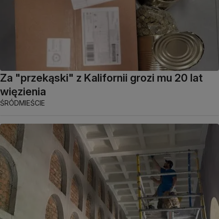
Za "przekąski" z Kalifornii grozi mu 20 lat
więzienia
ŚRÓDMIEŚCIE