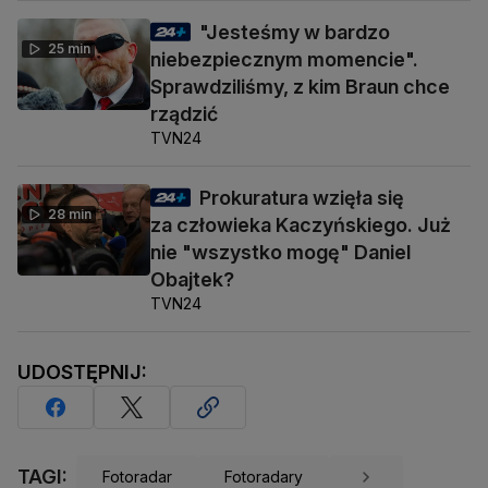
"Jesteśmy w bardzo
25 min
niebezpiecznym momencie".
Sprawdziliśmy, z kim Braun chce
rządzić
TVN24
Prokuratura wzięła się
28 min
za człowieka Kaczyńskiego. Już
nie "wszystko mogę" Daniel
Obajtek?
TVN24
UDOSTĘPNIJ:
TAGI:
Fotoradar
Fotoradary