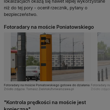
lokalizacjach okażą się nawet lepiej wykorzystane
niż do tej pory - ocenił rzecznik, pytany o
bezpieczeństwo.
Fotoradary na moście Poniatowskiego
Fotoradary na moście Poniatowskiego gotowe do działania
Fotoradary n
Źródło zdjęcia: Tomasz Zieliński/tvnwarszawa.pl
Źródło zdjęc
"Kontrola prędkości na moście jest
konieczna"