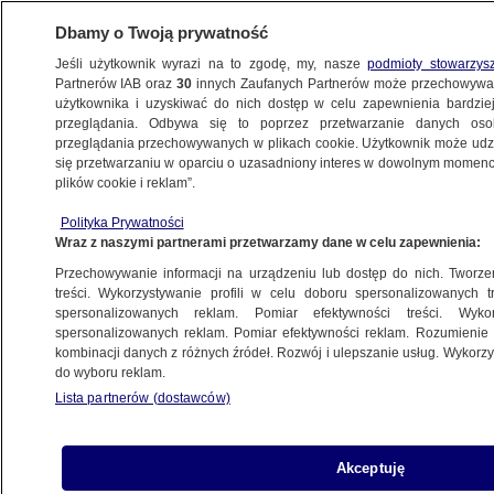
Dbamy o Twoją prywatność
Jeśli użytkownik wyrazi na to zgodę, my, nasze
podmioty stowarzys
Partnerów IAB oraz
30
innych Zaufanych Partnerów może przechowywa
WARSZAWA
użytkownika i uzyskiwać do nich dostęp w celu zapewnienia bardzi
przeglądania. Odbywa się to poprzez przetwarzanie danych os
przeglądania przechowywanych w plikach cookie. Użytkownik może udzie
ŚRÓDMIEŚCIE
się przetwarzaniu w oparciu o uzasadniony interes w dowolnym momencie
plików cookie i reklam”.
Z mostu Poniatowskiego znikną dwa
Polityka Prywatności
fotoradary
Wraz z naszymi partnerami przetwarzamy dane w celu zapewnienia:
Przechowywanie informacji na urządzeniu lub dostęp do nich. Tworzeni
1.10.2024, 21:11
treści. Wykorzystywanie profili w celu doboru spersonalizowanych tr
spersonalizowanych reklam. Pomiar efektywności treści. Wyko
spersonalizowanych reklam. Pomiar efektywności reklam. Rozumienie o
Udostępnij
kombinacji danych z różnych źródeł. Rozwój i ulepszanie usług. Wykor
do wyboru reklam.
Lista partnerów (dostawców)
Akceptuję