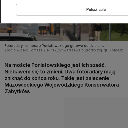
Pokaż cele
Fotoradary na moście Poniatowskiego gotowe do działania
Źródło wideo: Tomasz Zieliński/tvnwarszawa.pl
Źródło zdj. gł.: Tomasz Z
Na moście Poniatowskiego jest ich sześć.
Niebawem się to zmieni. Dwa fotoradary mają
zniknąć do końca roku. Takie jest zalecenie
Mazowieckiego Wojewódzkiego Konserwatora
Zabytków.