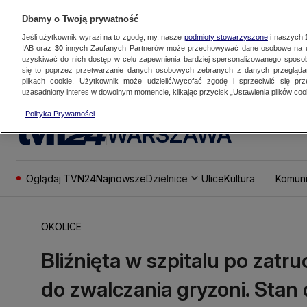
Dbamy o Twoją prywatność
Jeśli użytkownik wyrazi na to zgodę, my, nasze
podmioty stowarzyszone
i naszych
IAB oraz
30
innych Zaufanych Partnerów może przechowywać dane osobowe na ur
uzyskiwać do nich dostęp w celu zapewnienia bardziej spersonalizowanego sposo
się to poprzez przetwarzanie danych osobowych zebranych z danych przegląd
plikach cookie. Użytkownik może udzielić/wycofać zgodę i sprzeciwić się pr
uzasadniony interes w dowolnym momencie, klikając przycisk „Ustawienia plików cook
Polityka Prywatności
WARSZAWA
Oglądaj TVN24
Najnowsze
Dzielnice
Ulice
Kultura
Komuni
OKOLICE
Bliźnięta w szpitalu po zatr
do zwalczania gryzoni. Stan d