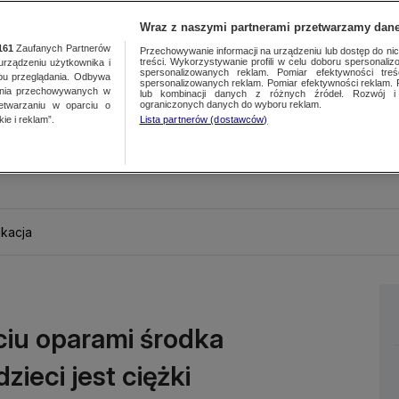
Wraz z naszymi partnerami przetwarzamy dane
161
Zaufanych Partnerów
Przechowywanie informacji na urządzeniu lub dostęp do nich.
treści. Wykorzystywanie profili w celu doboru spersonalizo
ządzeniu użytkownika i
spersonalizowanych reklam. Pomiar efektywności treś
bu przeglądania. Odbywa
spersonalizowanych reklam. Pomiar efektywności reklam. 
ania przechowywanych w
lub kombinacji danych z różnych źródeł. Rozwój i 
ograniczonych danych do wyboru reklam.
zetwarzaniu w oparciu o
ie i reklam”.
Lista partnerów (dostawców)
kacja
uciu oparami środka
zieci jest ciężki