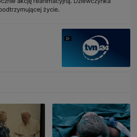
ocznie akcję reanimacyjną. Dziewczynka
podtrzymującej życie.