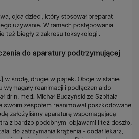
a, ojca dzieci, który stosował preparat
a jego używanie. W ramach postępowania
 też biegły z zakresu toksykologii.
czenia do aparatury podtrzymującej
ed.] w środę, drugie w piątek. Oboje w stanie
iu wymagały reanimacji i podłączenia do
ał dr n. med. Michał Buczyński ze Szpitala
ze swoim zespołem reanimował poszkodowane
odę założyliśmy aparaturę wspomagającą
ostra z bardzo podobnymi objawami i też doszło,
la, do zatrzymania krążenia - dodał lekarz,