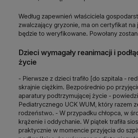
Według zapewnień właściciela gospodarstw
zwalczający gryzonie, ma on certyfikat n
będzie to weryfikowane. Powołany zostanie
Dzieci wymagały reanimacji i podłą
życie
- Pierwsze z dzieci trafiło [do szpitala - r
skrajnie ciężkim. Bezpośrednio po przyjęc
aparatury podtrzymującej życie - powiedzi
Pediatrycznego UCK WUM, który razem 
rodzeństwo. - W przypadku chłopca, w śr
krążenie i oddychanie. W piątek trafiła si
praktycznie w momencie przyjęcia do szpita