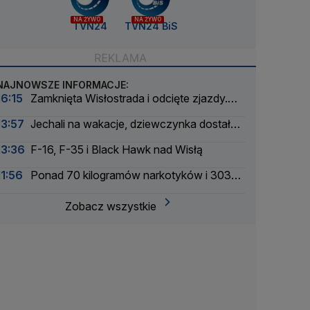
NA ŻYWO
NA ŻYWO
TVN24
TVN24 BiS
NAJNOWSZE INFORMACJE:
16:15
Zamknięta Wisłostrada i odcięte zjazdy.
Ćwiczenia przed defiladą
13:57
Jechali na wakacje, dziewczynka dostała
drgawek. Dramatyczna akcja
13:36
F-16, F-35 i Black Hawk nad Wisłą
11:56
Ponad 70 kilogramów narkotyków i 303
zatrzymanych. Zmasowana akcja policji
Zobacz wszystkie