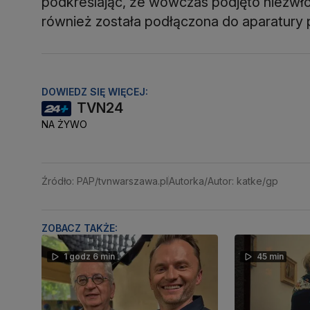
podkreślając, że wówczas podjęto niezwł
również została podłączona do aparatury 
DOWIEDZ SIĘ WIĘCEJ:
TVN24
NA ŻYWO
Źródło: PAP/tvnwarszawa.pl
Autorka/Autor: katke/gp
ZOBACZ TAKŻE:
1 godz 6 min
45 min