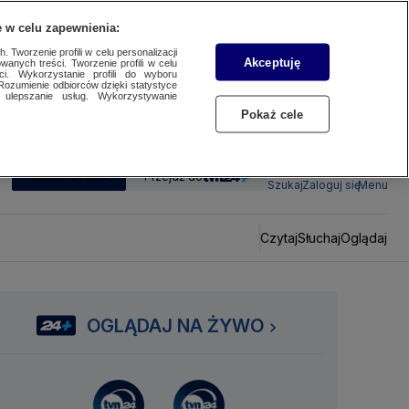
 w celu zapewnienia:
 Tworzenie profili w celu personalizacji
Akceptuję
wanych treści. Tworzenie profili w celu
ci. Wykorzystanie profili do wyboru
Rozumienie odbiorców dzięki statystyce
ulepszanie usług. Wykorzystywanie
Pokaż cele
SUBSKRYBUJ
Przejdź do
Szukaj
Zaloguj się
Menu
Czytaj
Słuchaj
Oglądaj
OGLĄDAJ NA ŻYWO