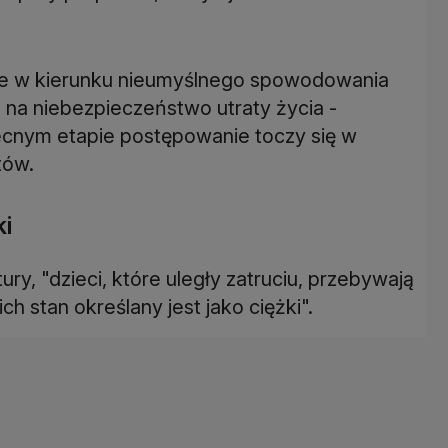
ie w kierunku nieumyślnego spowodowania
a na niebezpieczeństwo utraty życia -
ecnym etapie postępowanie toczy się w
tów.
ki
ry, "dzieci, które uległy zatruciu, przebywają
ch stan określany jest jako ciężki".