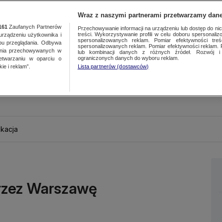
Wraz z naszymi partnerami przetwarzamy dane
161
Zaufanych Partnerów
Przechowywanie informacji na urządzeniu lub dostęp do nich.
treści. Wykorzystywanie profili w celu doboru spersonalizo
ządzeniu użytkownika i
spersonalizowanych reklam. Pomiar efektywności treś
bu przeglądania. Odbywa
spersonalizowanych reklam. Pomiar efektywności reklam. 
ania przechowywanych w
lub kombinacji danych z różnych źródeł. Rozwój i 
ograniczonych danych do wyboru reklam.
zetwarzaniu w oparciu o
ie i reklam”.
Lista partnerów (dostawców)
kacja
przez Warszawę