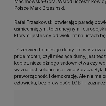
Machnowska-Góra. Wśród uczestników by
Polsce Mark Brzezinski.
Rafał Trzaskowski otwierając paradę powi
uśmiechniętym, tolerancyjnym i europejski
którymi jesteśmy od wielu lat na ustach 
- Czerwiec to miesiąc dumy. To wasz czas
pride month, czyli miesiąca dumy, jest tęc
kobiet, niezależnego sadownictwa czy wo
ważna jest solidarność i współpraca. Była 
praworządność i demokrację. Ale nie ma p
człowieka, bez praw osób LGBT - zaznaczy