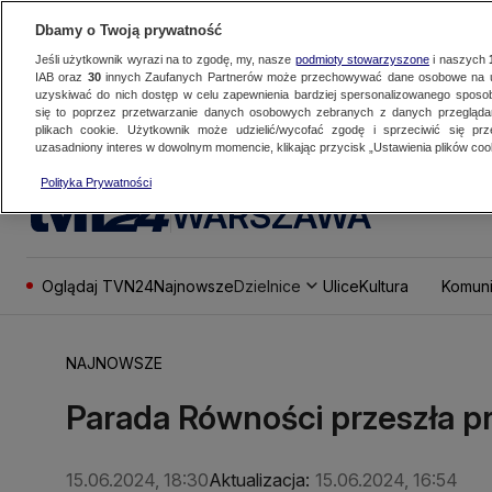
Dbamy o Twoją prywatność
Jeśli użytkownik wyrazi na to zgodę, my, nasze
podmioty stowarzyszone
i naszych
IAB oraz
30
innych Zaufanych Partnerów może przechowywać dane osobowe na ur
uzyskiwać do nich dostęp w celu zapewnienia bardziej spersonalizowanego sposo
się to poprzez przetwarzanie danych osobowych zebranych z danych przegląd
plikach cookie. Użytkownik może udzielić/wycofać zgodę i sprzeciwić się pr
uzasadniony interes w dowolnym momencie, klikając przycisk „Ustawienia plików cook
Polityka Prywatności
WARSZAWA
Oglądaj TVN24
Najnowsze
Dzielnice
Ulice
Kultura
Komuni
NAJNOWSZE
Parada Równości przeszła 
15.06.2024, 18:30
Aktualizacja:
15.06.2024, 16:54