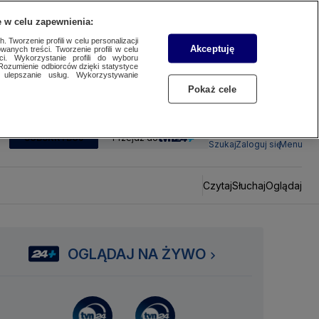
 w celu zapewnienia:
 Tworzenie profili w celu personalizacji
Akceptuję
wanych treści. Tworzenie profili w celu
ci. Wykorzystanie profili do wyboru
Rozumienie odbiorców dzięki statystyce
ulepszanie usług. Wykorzystywanie
Pokaż cele
SUBSKRYBUJ
Przejdź do
Szukaj
Zaloguj się
Menu
Czytaj
Słuchaj
Oglądaj
OGLĄDAJ NA ŻYWO