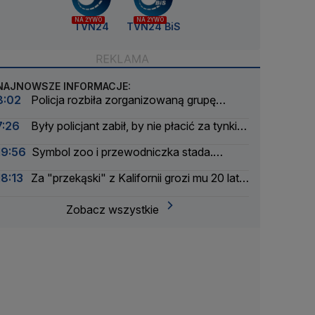
NA ŻYWO
NA ŻYWO
TVN24
TVN24 BiS
NAJNOWSZE INFORMACJE:
8:02
Policja rozbiła zorganizowaną grupę
przestępczą. Sześć osób zatrzymanych
7:26
Były policjant zabił, by nie płacić za tynki.
Jego żona: nie mam za co przepraszać
19:56
Symbol zoo i przewodniczka stada.
Wydrukowali szkielet słonicy Erny w 3D
18:13
Za "przekąski" z Kalifornii grozi mu 20 lat
więzienia
Zobacz wszystkie