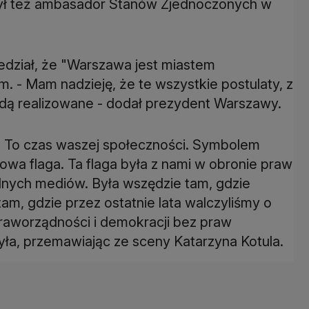
ł też ambasador Stanów Zjednoczonych w
edział, że "Warszawa jest miastem
m. - Mam nadzieję, że te wszystkie postulaty, z
będą realizowane - dodał prezydent Warszawy.
. To czas waszej społeczności. Symbolem
zowa flaga. Ta flaga była z nami w obronie praw
lnych mediów. Była wszędzie tam, gdzie
tam, gdzie przez ostatnie lata walczyliśmy o
raworządności i demokracji bez praw
ła, przemawiając ze sceny Katarzyna Kotula.