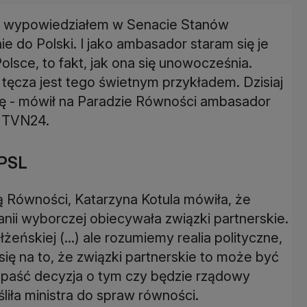
wa wypowiedziałem w Senacie Stanów
 do Polski. I jako ambasador staram się je
sce, to fakt, jak ona się unowocześnia.
Ta tęcza jest tego świetnym przykładem. Dzisiaj
uję - mówił na Paradzie Równości ambasador
m TVN24.
 PSL
ą Równości, Katarzyna Kotula mówiła, że
anii wyborczej obiecywała związki partnerskie.
ńskiej (...) ale rozumiemy realia polityczne,
 się na to, że związki partnerskie to może być
paść decyzja o tym czy będzie rządowy
liła ministra do spraw równości.