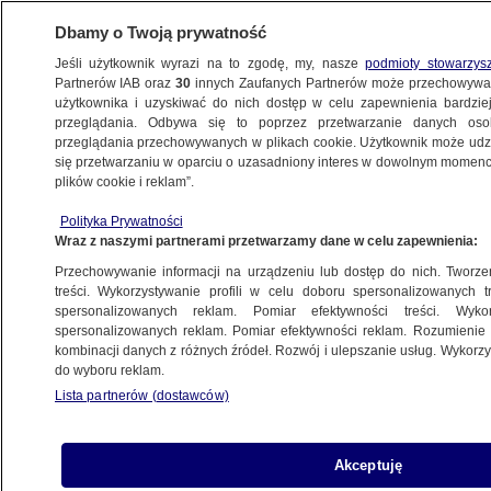
Dbamy o Twoją prywatność
Jeśli użytkownik wyrazi na to zgodę, my, nasze
podmioty stowarzys
Partnerów IAB oraz
30
innych Zaufanych Partnerów może przechowywa
WARSZAWA
użytkownika i uzyskiwać do nich dostęp w celu zapewnienia bardzi
przeglądania. Odbywa się to poprzez przetwarzanie danych os
przeglądania przechowywanych w plikach cookie. Użytkownik może udzie
OKOLICE
się przetwarzaniu w oparciu o uzasadniony interes w dowolnym momencie
plików cookie i reklam”.
Stworzyli do niej listę kolejkową.
Polityka Prywatności
Ładowarka do elektryków się popsuła
Wraz z naszymi partnerami przetwarzamy dane w celu zapewnienia:
Przechowywanie informacji na urządzeniu lub dostęp do nich. Tworzeni
4.11.2025, 15:27
treści. Wykorzystywanie profili w celu doboru spersonalizowanych tr
spersonalizowanych reklam. Pomiar efektywności treści. Wyko
spersonalizowanych reklam. Pomiar efektywności reklam. Rozumienie o
Udostępnij
kombinacji danych z różnych źródeł. Rozwój i ulepszanie usług. Wykor
do wyboru reklam.
Lista partnerów (dostawców)
Akceptuję