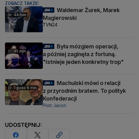
ZOBACZ TAKŻE:
Waldemar Żurek, Marek
44 min
Magierowski
TVN24
Była mózgiem operacji,
45 min
a później zaginęła z fortuną.
"Istnieje jeden konkretny trop"
Machulski mówi o relacji
1 godz 6 min
z przyrodnim bratem. To polityk
Konfederacji
Piotr Jacoń
UDOSTĘPNIJ: