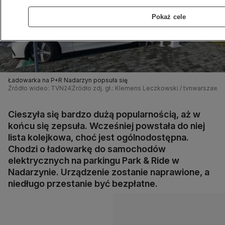
Pokaż cele
Ładowarka na P+R Nadarzyn popsuła się
Źródło wideo: TVN24
Źródło zdj. gł.: Klemens Leczkowski / tvnwarszawa.
Cieszyła się bardzo dużą popularnością, aż w
końcu się zepsuła. Wcześniej powstała do niej
lista kolejkowa, choć jest ogólnodostępna.
Chodzi o ładowarkę do samochodów
elektrycznych na parkingu Park & Ride w
Nadarzynie. Urządzenie zostanie naprawione, a
niedługo przestanie być bezpłatne.