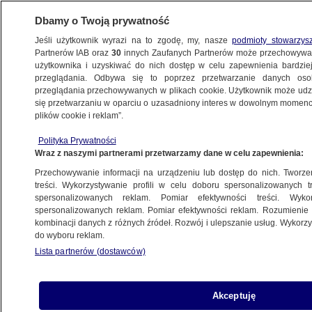
Dbamy o Twoją prywatność
Jeśli użytkownik wyrazi na to zgodę, my, nasze
podmioty stowarzys
Partnerów IAB oraz
30
innych Zaufanych Partnerów może przechowywa
WARSZAWA
użytkownika i uzyskiwać do nich dostęp w celu zapewnienia bardzi
przeglądania. Odbywa się to poprzez przetwarzanie danych os
przeglądania przechowywanych w plikach cookie. Użytkownik może udzie
OKOLICE
się przetwarzaniu w oparciu o uzasadniony interes w dowolnym momencie
plików cookie i reklam”.
Ludzkie szczątki i nielegalna amunicja.
Polityka Prywatności
Dwa dni przeczesywali twierdzę
Wraz z naszymi partnerami przetwarzamy dane w celu zapewnienia:
Przechowywanie informacji na urządzeniu lub dostęp do nich. Tworzeni
28.02.2025, 16:48
treści. Wykorzystywanie profili w celu doboru spersonalizowanych tr
spersonalizowanych reklam. Pomiar efektywności treści. Wyko
spersonalizowanych reklam. Pomiar efektywności reklam. Rozumienie o
Udostępnij
kombinacji danych z różnych źródeł. Rozwój i ulepszanie usług. Wykor
do wyboru reklam.
Lista partnerów (dostawców)
Akceptuję