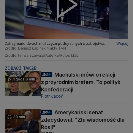
Zatrzymano dwóch mężczyzn podejrzanych o zabójstwa
Więcej
seniorek w Warszawie. Jest nagranie z akcji policji
Źródło: Dariusz Łapiński/Fakty TVN
Źródło: tvnwarszawa.pl
Autorka/Autor: kk/b
ZOBACZ TAKŻE:
Machulski mówi o relacji
1 godz 6 min
z przyrodnim bratem. To polityk
Konfederacji
Piotr Jacoń
Amerykański senat
38 min
zdecydował. "Zła wiadomość dla
Rosji"