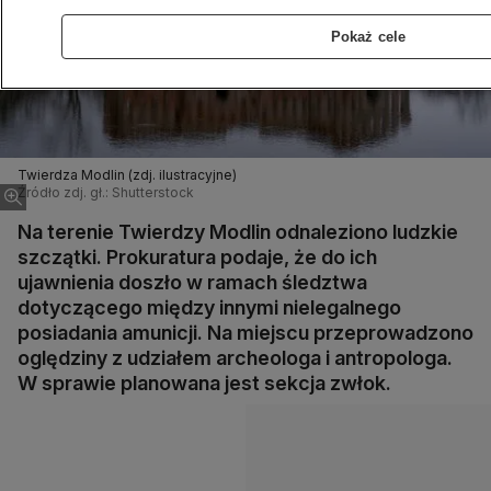
Pokaż cele
Twierdza Modlin (zdj. ilustracyjne)
Źródło zdj. gł.: Shutterstock
Na terenie Twierdzy Modlin odnaleziono ludzkie
szczątki. Prokuratura podaje, że do ich
ujawnienia doszło w ramach śledztwa
dotyczącego między innymi nielegalnego
posiadania amunicji. Na miejscu przeprowadzono
oględziny z udziałem archeologa i antropologa.
W sprawie planowana jest sekcja zwłok.