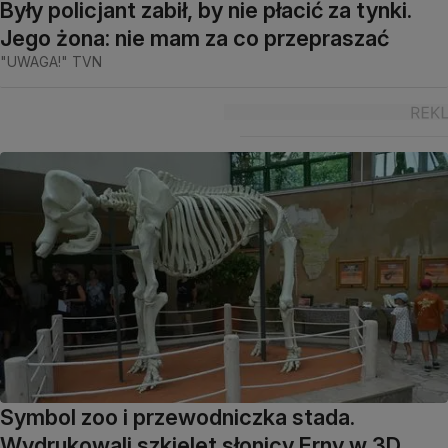
Były policjant zabił, by nie płacić za tynki.
Jego żona: nie mam za co przepraszać
"UWAGA!" TVN
Symbol zoo i przewodniczka stada.
Wydrukowali szkielet słonicy Erny w 3D