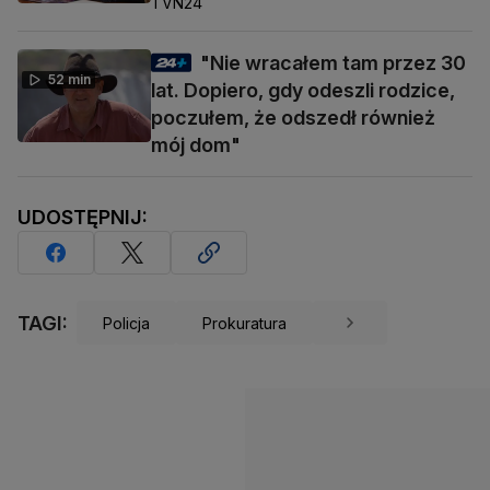
TVN24
"Nie wracałem tam przez 30
52 min
lat. Dopiero, gdy odeszli rodzice,
poczułem, że odszedł również
mój dom"
UDOSTĘPNIJ:
TAGI:
Policja
Prokuratura