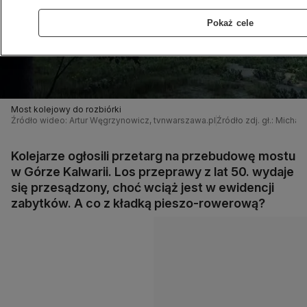
Pokaż cele
Most kolejowy do rozbiórki
Źródło wideo: Artur Węgrzynowicz, tvnwarszawa.pl
Źródło zdj. gł.: Micha
Kolejarze ogłosili przetarg na przebudowę mostu
w Górze Kalwarii. Los przeprawy z lat 50. wydaje
się przesądzony, choć wciąż jest w ewidencji
zabytków. A co z kładką pieszo-rowerową?