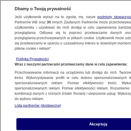
Dbamy o Twoją prywatność
Jeśli użytkownik wyrazi na to zgodę, my, nasze
podmioty stowarzys
Partnerów IAB oraz
30
innych Zaufanych Partnerów może przechowywa
WARSZAWA
użytkownika i uzyskiwać do nich dostęp w celu zapewnienia bardzi
przeglądania. Odbywa się to poprzez przetwarzanie danych os
przeglądania przechowywanych w plikach cookie. Użytkownik może udzie
OKOLICE
się przetwarzaniu w oparciu o uzasadniony interes w dowolnym momencie
plików cookie i reklam”.
Będzie nowy most kolejowy nad Wisłą. Jest
Polityka Prywatności
szansa na kładkę
Wraz z naszymi partnerami przetwarzamy dane w celu zapewnienia:
Przechowywanie informacji na urządzeniu lub dostęp do nich. Tworzeni
3.01.2025, 18:34
treści. Wykorzystywanie profili w celu doboru spersonalizowanych tr
spersonalizowanych reklam. Pomiar efektywności treści. Wyko
spersonalizowanych reklam. Pomiar efektywności reklam. Rozumienie o
Udostępnij
kombinacji danych z różnych źródeł. Rozwój i ulepszanie usług. Wykor
do wyboru reklam.
Lista partnerów (dostawców)
Akceptuję