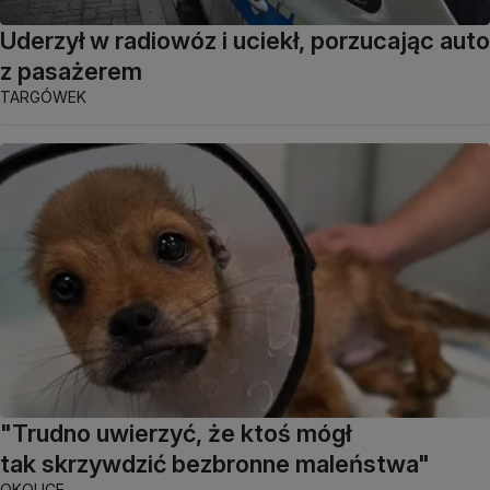
Uderzył w radiowóz i uciekł, porzucając auto
z pasażerem
TARGÓWEK
"Trudno uwierzyć, że ktoś mógł
tak skrzywdzić bezbronne maleństwa"
OKOLICE