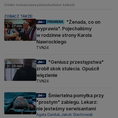
Źródło: tvnwarszawa.pl
Autorka/Autor: katke/b
ZOBACZ TAKŻE:
"Żenada, co on
PREMIERA
27 min
wyprawia". Pojechaliśmy
w rodzinne strony Karola
Nawrockiego
TVN24
"Geniusz przestępstwa"
28 min
zrobił skok stulecia. Opuścił
więzienie
TVN24
Śmiertelna pomyłka przy
"prostym" zabiegu. Lekarz:
nie jesteśmy serwisantami
Agata Daniluk,
Jakub Stachowiak