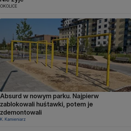
OKOLICE
Absurd w nowym parku. Najpierw
zablokowali huśtawki, potem je
zdemontowali
K. Kamieniarz