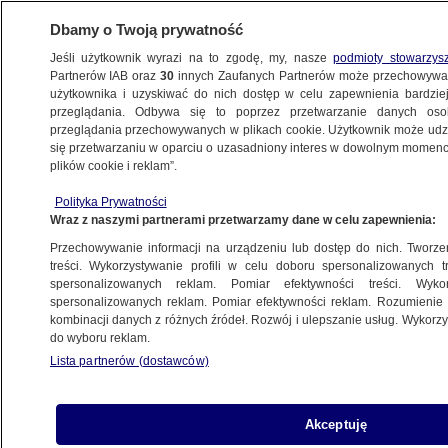
Dbamy o Twoją prywatność
Jeśli użytkownik wyrazi na to zgodę, my, nasze
podmioty stowarzys
Partnerów IAB oraz
30
innych Zaufanych Partnerów może przechowywa
WARSZAWA
użytkownika i uzyskiwać do nich dostęp w celu zapewnienia bardzi
przeglądania. Odbywa się to poprzez przetwarzanie danych os
przeglądania przechowywanych w plikach cookie. Użytkownik może udzie
OKOLICE
się przetwarzaniu w oparciu o uzasadniony interes w dowolnym momencie
plików cookie i reklam”.
Wnuk uwierzył, że babcia potrzebuje
Polityka Prywatności
pomocy i wysłał kod do płatności
Wraz z naszymi partnerami przetwarzamy dane w celu zapewnienia:
Przechowywanie informacji na urządzeniu lub dostęp do nich. Tworzeni
12.01.2024, 14:13
treści. Wykorzystywanie profili w celu doboru spersonalizowanych tr
spersonalizowanych reklam. Pomiar efektywności treści. Wyko
spersonalizowanych reklam. Pomiar efektywności reklam. Rozumienie o
Udostępnij
kombinacji danych z różnych źródeł. Rozwój i ulepszanie usług. Wykor
do wyboru reklam.
Lista partnerów (dostawców)
Akceptuję