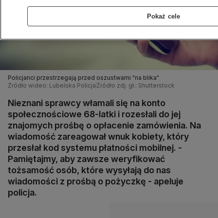
Pokaż cele
Policjanci przestrzegają przed oszustwami "na blika"
Źródło wideo: Lubelska Policja
Źródło zdj. gł.: Shutterstock
Nieznani sprawcy włamali się na konto
społecznościowe 68-latki i rozesłali do jej
znajomych prośbę o opłacenie zamówienia. Na
wiadomość zareagował wnuk kobiety, który
przesłał kod systemu płatności mobilnej. -
Pamiętajmy, aby zawsze weryfikować
tożsamość osób, które wysyłają do nas
wiadomości z prośbą o pożyczkę - apeluje
policja.