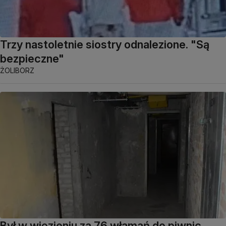
Trzy nastoletnie siostry odnalezione. "Są
bezpieczne"
ŻOLIBORZ
Był w więzieniu za 76 włamań do piwnic,