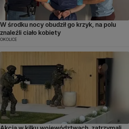
W środku nocy obudził go krzyk, na polu
znaleźli ciało kobiety
OKOLICE
Akcja w kilku województwach, zatrzymali