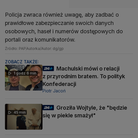
Policja zwraca również uwagę, aby zadbać o
prawidłowe zabezpieczanie swoich danych
osobowych, haseł i numerów dostępowych do
portali oraz komunikatorów.
Źródło: PAP
Autorka/Autor: dg/gp
ZOBACZ TAKŻE:
Machulski mówi o relacji
1 godz 6 min
z przyrodnim bratem. To polityk
Konfederacji
Piotr Jacoń
Groziła Wojtyle, że "będzie
45 min
się w piekle smażył"