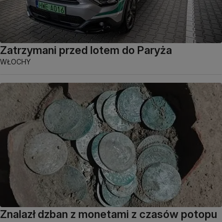
Zatrzymani przed lotem do Paryża
WŁOCHY
Znalazł dzban z monetami z czasów potopu