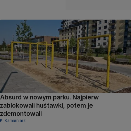
Absurd w nowym parku. Najpierw
zablokowali huśtawki, potem je
zdemontowali
K. Kamieniarz