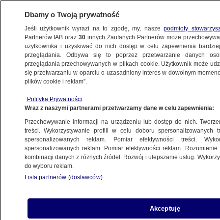
Dbamy o Twoją prywatność
Jeśli użytkownik wyrazi na to zgodę, my, nasze
podmioty stowarzys
Partnerów IAB oraz
30
innych Zaufanych Partnerów może przechowywa
WARSZAWA
użytkownika i uzyskiwać do nich dostęp w celu zapewnienia bardzi
przeglądania. Odbywa się to poprzez przetwarzanie danych os
przeglądania przechowywanych w plikach cookie. Użytkownik może udzie
OKOLICE
się przetwarzaniu w oparciu o uzasadniony interes w dowolnym momencie
plików cookie i reklam”.
Został zatrzymany, jest podejrzany o ataki
Polityka Prywatności
na polskich żołnierzy na granicy
Wraz z naszymi partnerami przetwarzamy dane w celu zapewnienia:
Przechowywanie informacji na urządzeniu lub dostęp do nich. Tworzeni
12.09.2025, 17:40
treści. Wykorzystywanie profili w celu doboru spersonalizowanych tr
spersonalizowanych reklam. Pomiar efektywności treści. Wyko
Posłuchaj artykułu
spersonalizowanych reklam. Pomiar efektywności reklam. Rozumienie o
Czyta lektor AI
kombinacji danych z różnych źródeł. Rozwój i ulepszanie usług. Wykor
do wyboru reklam.
Lista partnerów (dostawców)
Akceptuję