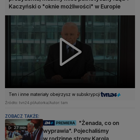
Kaczyński o "oknie możliwości" w Europie
Ten i inne materiały obejrzysz w subskrypcji
Źródło: tvn24.pl
Autorka/Autor: tam
ZOBACZ TAKŻE:
"Żenada, co on
PREMIERA
27 min
wyprawia". Pojechaliśmy
w rodzinne strony Karola