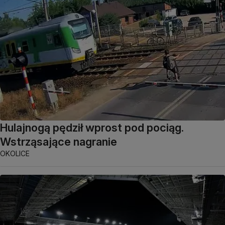
Hulajnogą pędził wprost pod pociąg.
Wstrząsające nagranie
OKOLICE