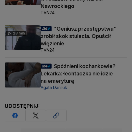
Nawrockiego
TVN24
"Geniusz przestępstwa"
28 min
zrobił skok stulecia. Opuścił
więzienie
TVN24
Spóźnieni kochankowie?
Lekarka: łechtaczka nie idzie
na emeryturę
Agata Daniluk
UDOSTĘPNIJ: