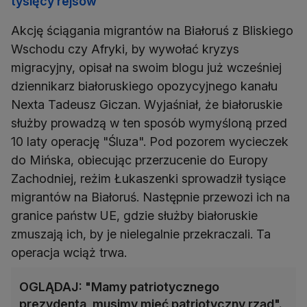
tysięcy rejsów
Akcję ściągania migrantów na Białoruś z Bliskiego
Wschodu czy Afryki, by wywołać kryzys
migracyjny, opisał na swoim blogu już wcześniej
dziennikarz białoruskiego opozycyjnego kanału
Nexta Tadeusz Giczan. Wyjaśniał, że białoruskie
służby prowadzą w ten sposób wymyśloną przed
10 laty operację "Śluza". Pod pozorem wycieczek
do Mińska, obiecując przerzucenie do Europy
Zachodniej, reżim Łukaszenki sprowadził tysiące
migrantów na Białoruś. Następnie przewozi ich na
granice państw UE, gdzie służby białoruskie
zmuszają ich, by je nielegalnie przekraczali. Ta
operacja wciąż trwa.
OGLĄDAJ: "Mamy patriotycznego
prezydenta, musimy mieć patriotyczny rząd".