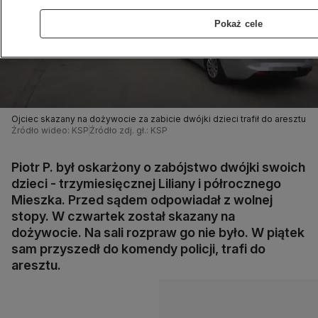
Pokaż cele
Ojciec skazany na dożywocie za zabicie dwójki dzieci trafił do aresztu
Źródło wideo: KSP
Źródło zdj. gł.: KSP
Piotr P. był oskarżony o zabójstwo dwójki swoich
dzieci - trzymiesięcznej Liliany i półrocznego
Mieszka. Przed sądem odpowiadał z wolnej
stopy. W czwartek został skazany na
dożywocie. Na sali rozpraw go nie było. W piątek
sam przyszedł do komendy policji, trafi do
aresztu.