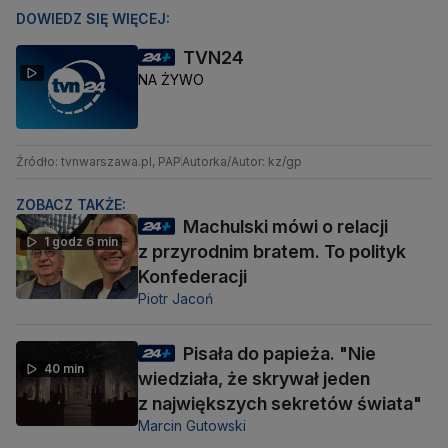
DOWIEDZ SIĘ WIĘCEJ:
TVN24
NA ŻYWO
Źródło: tvnwarszawa.pl, PAP
Autorka/Autor: kz/gp
ZOBACZ TAKŻE:
Machulski mówi o relacji
1 godz 6 min
z przyrodnim bratem. To polityk
Konfederacji
Piotr Jacoń
Pisała do papieża. "Nie
40 min
wiedziała, że skrywał jeden
z największych sekretów świata"
Marcin Gutowski