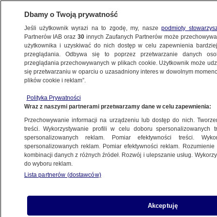
Dbamy o Twoją prywatność
Jeśli użytkownik wyrazi na to zgodę, my, nasze
podmioty stowarzys
Partnerów IAB oraz
30
innych Zaufanych Partnerów może przechowywa
WARSZAWA
użytkownika i uzyskiwać do nich dostęp w celu zapewnienia bardzi
przeglądania. Odbywa się to poprzez przetwarzanie danych os
przeglądania przechowywanych w plikach cookie. Użytkownik może udzie
MOKOTÓW
się przetwarzaniu w oparciu o uzasadniony interes w dowolnym momencie
plików cookie i reklam”.
Ojciec skazany na dożywocie za zabójstwo
Polityka Prywatności
dwójki dzieci sam się zgłosił na policję
Wraz z naszymi partnerami przetwarzamy dane w celu zapewnienia:
Przechowywanie informacji na urządzeniu lub dostęp do nich. Tworzeni
30.05.2025, 15:55
treści. Wykorzystywanie profili w celu doboru spersonalizowanych tr
spersonalizowanych reklam. Pomiar efektywności treści. Wyko
Posłuchaj artykułu
spersonalizowanych reklam. Pomiar efektywności reklam. Rozumienie o
Czyta lektor AI
kombinacji danych z różnych źródeł. Rozwój i ulepszanie usług. Wykor
do wyboru reklam.
Lista partnerów (dostawców)
Akceptuję