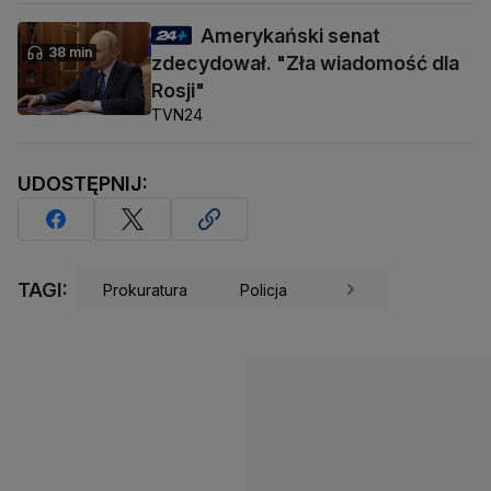
Amerykański senat
38 min
zdecydował. "Zła wiadomość dla
Rosji"
TVN24
UDOSTĘPNIJ:
TAGI:
Prokuratura
Policja