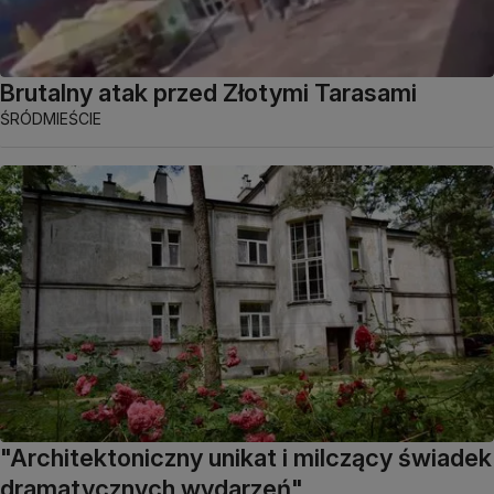
Brutalny atak przed Złotymi Tarasami
ŚRÓDMIEŚCIE
"Architektoniczny unikat i milczący świadek
dramatycznych wydarzeń"