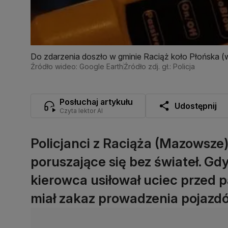
Do zdarzenia doszło w gminie Raciąż koło Płońska (
Źródło wideo: Google Earth
Źródło zdj. gł.: Policja
Posłuchaj artykułu
Udostępnij
Czyta lektor AI
Policjanci z Raciąża (Mazowsze
poruszające się bez świateł. Gd
kierowca usiłował uciec przed pa
miał zakaz prowadzenia pojazd