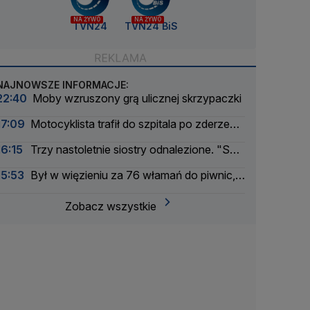
NA ŻYWO
NA ŻYWO
TVN24
TVN24 BiS
NAJNOWSZE INFORMACJE:
22:40
Moby wzruszony grą ulicznej skrzypaczki
17:09
Motocyklista trafił do szpitala po zderzeniu
z busem
16:15
Trzy nastoletnie siostry odnalezione. "Są
bezpieczne"
15:53
Był w więzieniu za 76 włamań do piwnic,
odpowie za 11 kolejnych
Zobacz wszystkie