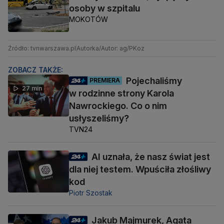
osoby w szpitalu
MOKOTÓW
Źródło: tvnwarszawa.pl
Autorka/Autor: ag/PKoz
ZOBACZ TAKŻE:
Pojechaliśmy
PREMIERA
27 min
w rodzinne strony Karola
Nawrockiego. Co o nim
usłyszeliśmy?
TVN24
AI uznała, że nasz świat jest
dla niej testem. Wpuściła złośliwy
kod
Piotr Szostak
Jakub Majmurek, Agata