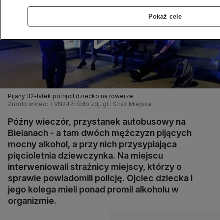
Pokaż cele
Pijany 32-latek potrącił dziecko na rowerze
Źródło wideo: TVN24
Źródło zdj. gł.: Straż Miejska
Późny wieczór, przystanek autobusowy na
Bielanach - a tam dwóch mężczyzn pijących
mocny alkohol, a przy nich przysypiająca
pięcioletnia dziewczynka. Na miejscu
interweniowali strażnicy miejscy, którzy o
sprawie powiadomili policję. Ojciec dziecka i
jego kolega mieli ponad promil alkoholu w
organizmie.