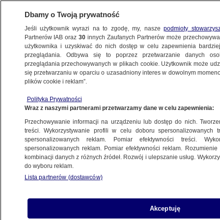
Dbamy o Twoją prywatność
Jeśli użytkownik wyrazi na to zgodę, my, nasze
podmioty stowarzys
Partnerów IAB oraz
30
innych Zaufanych Partnerów może przechowywa
WARSZAWA
użytkownika i uzyskiwać do nich dostęp w celu zapewnienia bardzi
przeglądania. Odbywa się to poprzez przetwarzanie danych os
przeglądania przechowywanych w plikach cookie. Użytkownik może udzie
BIELANY
się przetwarzaniu w oparciu o uzasadniony interes w dowolnym momencie
plików cookie i reklam”.
Pili mocny alkohol wieczorem
Polityka Prywatności
na przystanku. Obok przysypiała
Wraz z naszymi partnerami przetwarzamy dane w celu zapewnienia:
pięcioletnia dziewczynka
Przechowywanie informacji na urządzeniu lub dostęp do nich. Tworzeni
treści. Wykorzystywanie profili w celu doboru spersonalizowanych tr
17.09.2025, 13:05
spersonalizowanych reklam. Pomiar efektywności treści. Wyko
spersonalizowanych reklam. Pomiar efektywności reklam. Rozumienie o
kombinacji danych z różnych źródeł. Rozwój i ulepszanie usług. Wykor
Posłuchaj artykułu
do wyboru reklam.
Czyta lektor AI
Lista partnerów (dostawców)
Akceptuję