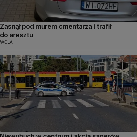
Zasnął pod murem cmentarza i trafił
do aresztu
WOLA
Niewybuch w centrum i akcja saperów