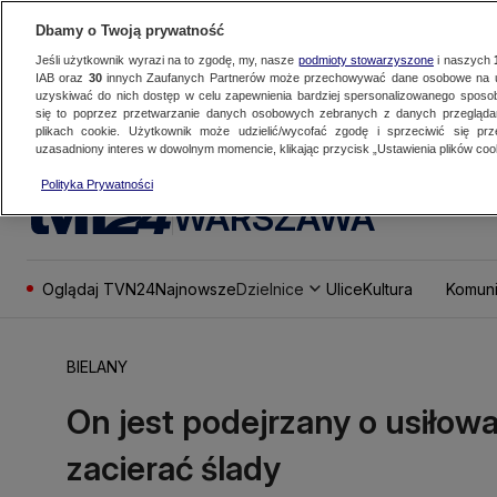
Dbamy o Twoją prywatność
Jeśli użytkownik wyrazi na to zgodę, my, nasze
podmioty stowarzyszone
i naszych
IAB oraz
30
innych Zaufanych Partnerów może przechowywać dane osobowe na ur
uzyskiwać do nich dostęp w celu zapewnienia bardziej spersonalizowanego sposo
się to poprzez przetwarzanie danych osobowych zebranych z danych przegląd
plikach cookie. Użytkownik może udzielić/wycofać zgodę i sprzeciwić się pr
uzasadniony interes w dowolnym momencie, klikając przycisk „Ustawienia plików cook
Polityka Prywatności
WARSZAWA
Oglądaj TVN24
Najnowsze
Dzielnice
Ulice
Kultura
Komuni
BIELANY
On jest podejrzany o usiłowa
zacierać ślady