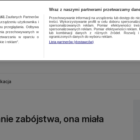
Wraz z naszymi partnerami przetwarzamy dane
161
Zaufanych Partnerów
Przechowywanie informacji na urządzeniu lub dostęp do nich.
treści. Wykorzystywanie profili w celu doboru spersonalizo
ządzeniu użytkownika i
spersonalizowanych reklam. Pomiar efektywności treś
bu przeglądania. Odbywa
spersonalizowanych reklam. Pomiar efektywności reklam. 
ania przechowywanych w
lub kombinacji danych z różnych źródeł. Rozwój i 
ograniczonych danych do wyboru reklam.
zetwarzaniu w oparciu o
ie i reklam”.
Lista partnerów (dostawców)
kacja
nie zabójstwa, ona miała