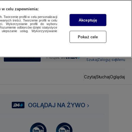
 w celu zapewnienia:
 Tworzenie profili w celu personalizacji
Akceptuję
wanych treści. Tworzenie profili w celu
ci. Wykorzystanie profili do wyboru
Rozumienie odbiorców dzięki statystyce
ulepszanie usług. Wykorzystywanie
Pokaż cele
SUBSKRYBUJ
Przejdź do
Szukaj
Zaloguj się
Menu
Czytaj
Słuchaj
Oglądaj
OGLĄDAJ NA ŻYWO