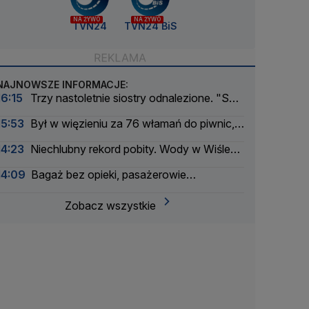
NA ŻYWO
NA ŻYWO
TVN24
TVN24 BiS
NAJNOWSZE INFORMACJE:
16:15
Trzy nastoletnie siostry odnalezione. "Są
bezpieczne"
15:53
Był w więzieniu za 76 włamań do piwnic,
odpowie za 11 kolejnych
14:23
Niechlubny rekord pobity. Wody w Wiśle
coraz mniej
14:09
Bagaż bez opieki, pasażerowie
ewakuowani
Zobacz wszystkie