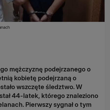
lanach
niego mężczyznę podejrzanego o
tnią kobietę podejrzaną o
ostało wszczęte śledztwo. W
ał 44-latek, którego znaleziono
elanach. Pierwszy sygnał o tym