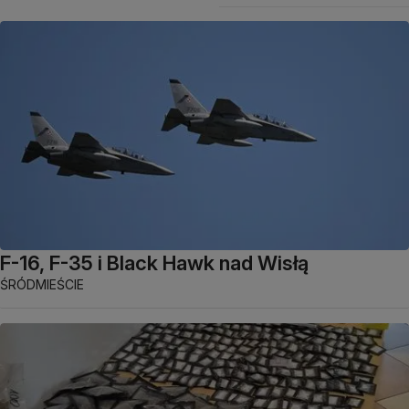
F-16, F-35 i Black Hawk nad Wisłą
ŚRÓDMIEŚCIE