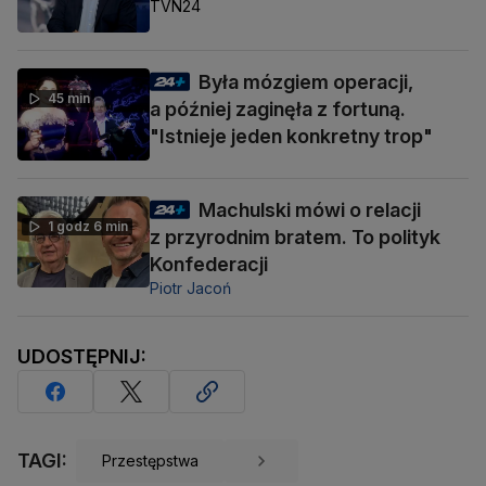
TVN24
Była mózgiem operacji,
45 min
a później zaginęła z fortuną.
"Istnieje jeden konkretny trop"
Machulski mówi o relacji
1 godz 6 min
z przyrodnim bratem. To polityk
Konfederacji
Piotr Jacoń
UDOSTĘPNIJ:
TAGI:
Przestępstwa