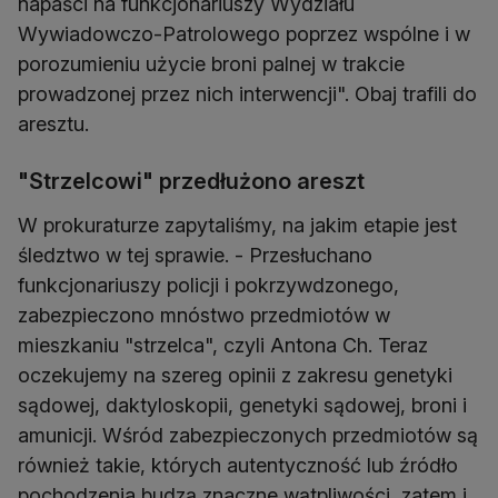
napaści na funkcjonariuszy Wydziału
Wywiadowczo-Patrolowego poprzez wspólne i w
porozumieniu użycie broni palnej w trakcie
prowadzonej przez nich interwencji". Obaj trafili do
aresztu.
"Strzelcowi" przedłużono areszt
W prokuraturze zapytaliśmy, na jakim etapie jest
śledztwo w tej sprawie. - Przesłuchano
funkcjonariuszy policji i pokrzywdzonego,
zabezpieczono mnóstwo przedmiotów w
mieszkaniu "strzelca", czyli Antona Ch. Teraz
oczekujemy na szereg opinii z zakresu genetyki
sądowej, daktyloskopii, genetyki sądowej, broni i
amunicji. Wśród zabezpieczonych przedmiotów są
również takie, których autentyczność lub źródło
pochodzenia budzą znaczne wątpliwości, zatem i