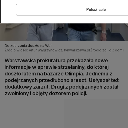
Pokaż cele
Do zdarzenia doszło na Woli
Źródło wideo: Artur Węgrzynowicz, tvnwarszawa.pl
Źródło zdj. gł.: Komen
Warszawska prokuratura przekazała nowe
informacje w sprawie strzelaniny, do której
doszło latem na bazarze Olimpia. Jednemu z
podejrzanych przedłużono areszt. Usłyszał też
dodatkowy zarzut. Drugi z podejrzanych został
zwolniony i objęty dozorem policji.