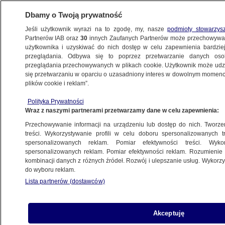
Dbamy o Twoją prywatność
Jeśli użytkownik wyrazi na to zgodę, my, nasze
podmioty stowarzys
Partnerów IAB oraz
30
innych Zaufanych Partnerów może przechowywa
WARSZAWA
użytkownika i uzyskiwać do nich dostęp w celu zapewnienia bardzi
przeglądania. Odbywa się to poprzez przetwarzanie danych os
przeglądania przechowywanych w plikach cookie. Użytkownik może udzie
WOLA
się przetwarzaniu w oparciu o uzasadniony interes w dowolnym momencie
plików cookie i reklam”.
Strzały na bazarze Olimpia. Nowe
Polityka Prywatności
informacje w sprawie podejrzanych
Wraz z naszymi partnerami przetwarzamy dane w celu zapewnienia:
Przechowywanie informacji na urządzeniu lub dostęp do nich. Tworzeni
29.12.2024, 10:43
treści. Wykorzystywanie profili w celu doboru spersonalizowanych tr
spersonalizowanych reklam. Pomiar efektywności treści. Wyko
spersonalizowanych reklam. Pomiar efektywności reklam. Rozumienie o
Udostępnij
kombinacji danych z różnych źródeł. Rozwój i ulepszanie usług. Wykor
do wyboru reklam.
Lista partnerów (dostawców)
Akceptuję