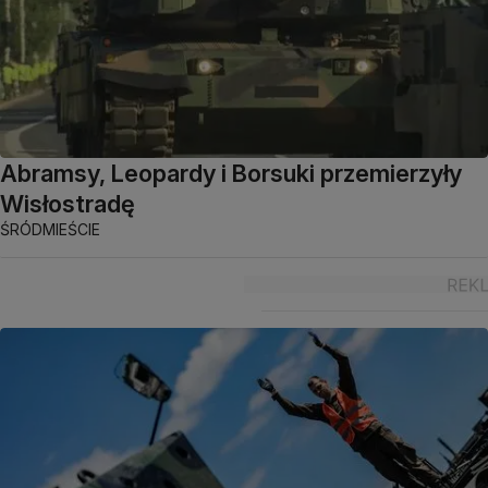
Abramsy, Leopardy i Borsuki przemierzyły
Wisłostradę
ŚRÓDMIEŚCIE