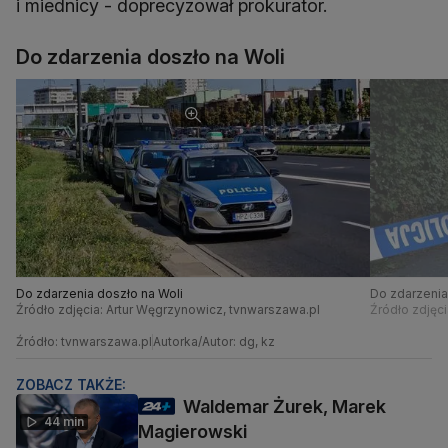
i miednicy - doprecyzował prokurator.
Do zdarzenia doszło na Woli
Do zdarzenia doszło na Woli
Do zdarzenia
Źródło zdjęcia: Artur Węgrzynowicz, tvnwarszawa.pl
Źródło zdjęc
Źródło: tvnwarszawa.pl
Autorka/Autor: dg, kz
ZOBACZ TAKŻE:
Waldemar Żurek, Marek
44 min
Magierowski