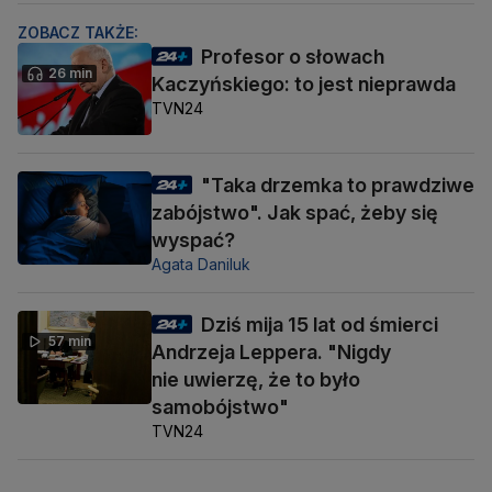
ZOBACZ TAKŻE:
Profesor o słowach
26 min
Kaczyńskiego: to jest nieprawda
TVN24
"Taka drzemka to prawdziwe
zabójstwo". Jak spać, żeby się
wyspać?
Agata Daniluk
Dziś mija 15 lat od śmierci
57 min
Andrzeja Leppera. "Nigdy
nie uwierzę, że to było
samobójstwo"
TVN24