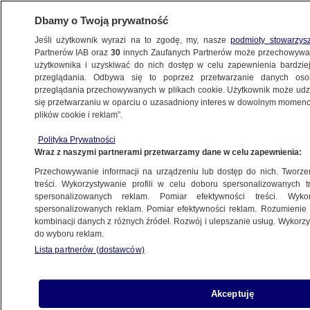
Dbamy o Twoją prywatność
Jeśli użytkownik wyrazi na to zgodę, my, nasze
podmioty stowarzys
Partnerów IAB oraz
30
innych Zaufanych Partnerów może przechowywa
WARSZAWA
użytkownika i uzyskiwać do nich dostęp w celu zapewnienia bardzi
przeglądania. Odbywa się to poprzez przetwarzanie danych os
przeglądania przechowywanych w plikach cookie. Użytkownik może udzie
WAWER
się przetwarzaniu w oparciu o uzasadniony interes w dowolnym momencie
plików cookie i reklam”.
"Rzucił w matkę butelkami po piwie".
Polityka Prywatności
Usłyszał zarzuty
Wraz z naszymi partnerami przetwarzamy dane w celu zapewnienia:
Przechowywanie informacji na urządzeniu lub dostęp do nich. Tworzeni
23.06.2025, 09:37
treści. Wykorzystywanie profili w celu doboru spersonalizowanych tr
spersonalizowanych reklam. Pomiar efektywności treści. Wyko
spersonalizowanych reklam. Pomiar efektywności reklam. Rozumienie o
Udostępnij
kombinacji danych z różnych źródeł. Rozwój i ulepszanie usług. Wykor
do wyboru reklam.
Lista partnerów (dostawców)
Akceptuję