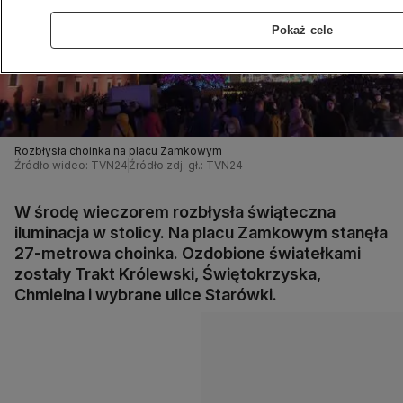
Pokaż cele
Rozbłysła choinka na placu Zamkowym
Źródło wideo: TVN24
Źródło zdj. gł.: TVN24
W środę wieczorem rozbłysła świąteczna
iluminacja w stolicy. Na placu Zamkowym stanęła
27-metrowa choinka. Ozdobione światełkami
zostały Trakt Królewski, Świętokrzyska,
Chmielna i wybrane ulice Starówki.