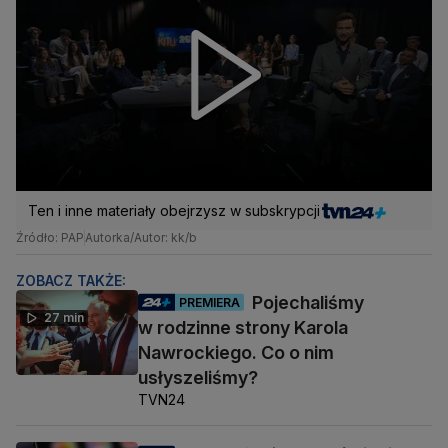
Ten i inne materiały obejrzysz w subskrypcji
Źródło: PAP
Autorka/Autor: kk/b
ZOBACZ TAKŻE:
Pojechaliśmy
PREMIERA
27 min
w rodzinne strony Karola
Nawrockiego. Co o nim
usłyszeliśmy?
TVN24