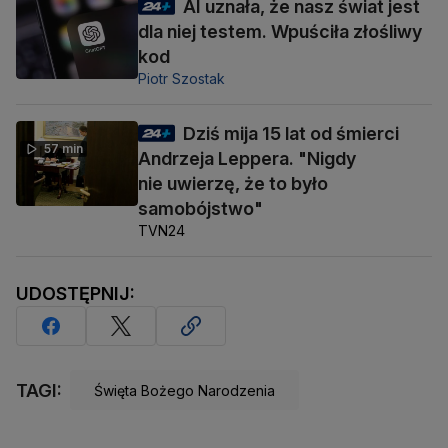
AI uznała, że nasz świat jest
dla niej testem. Wpuściła złośliwy
kod
Piotr Szostak
Dziś mija 15 lat od śmierci
57 min
Andrzeja Leppera. "Nigdy
nie uwierzę, że to było
samobójstwo"
TVN24
UDOSTĘPNIJ:
TAGI:
Święta Bożego Narodzenia