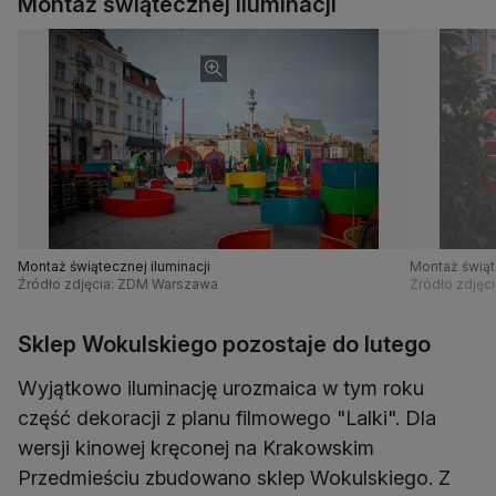
Montaż świątecznej iluminacji
Montaż świątecznej iluminacji
Montaż świąte
Źródło zdjęcia: ZDM Warszawa
Źródło zdjęc
Sklep Wokulskiego pozostaje do lutego
Wyjątkowo iluminację urozmaica w tym roku
część dekoracji z planu filmowego "Lalki". Dla
wersji kinowej kręconej na Krakowskim
Przedmieściu zbudowano sklep Wokulskiego. Z