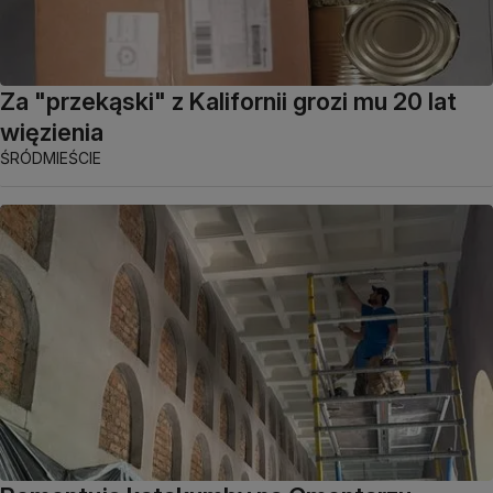
Za "przekąski" z Kalifornii grozi mu 20 lat
więzienia
ŚRÓDMIEŚCIE