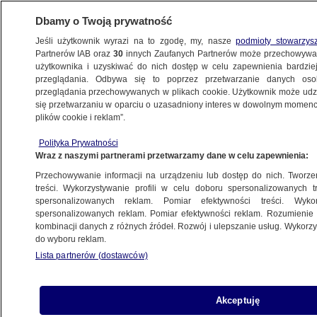
Dbamy o Twoją prywatność
Jeśli użytkownik wyrazi na to zgodę, my, nasze
podmioty stowarzys
Partnerów IAB oraz
30
innych Zaufanych Partnerów może przechowywa
WARSZAWA
użytkownika i uzyskiwać do nich dostęp w celu zapewnienia bardzi
przeglądania. Odbywa się to poprzez przetwarzanie danych os
przeglądania przechowywanych w plikach cookie. Użytkownik może udzie
ŚRÓDMIEŚCIE
się przetwarzaniu w oparciu o uzasadniony interes w dowolnym momencie
plików cookie i reklam”.
Rozbłysła świąteczna iluminacja i 27-
Polityka Prywatności
metrowa choinka
Wraz z naszymi partnerami przetwarzamy dane w celu zapewnienia:
Przechowywanie informacji na urządzeniu lub dostęp do nich. Tworzeni
3.12.2025, 07:14
Aktualizacja:
3.12.2025, 18:17
treści. Wykorzystywanie profili w celu doboru spersonalizowanych tr
spersonalizowanych reklam. Pomiar efektywności treści. Wyko
Posłuchaj artykułu
spersonalizowanych reklam. Pomiar efektywności reklam. Rozumienie o
Czyta lektor AI
kombinacji danych z różnych źródeł. Rozwój i ulepszanie usług. Wykor
do wyboru reklam.
Lista partnerów (dostawców)
Akceptuję