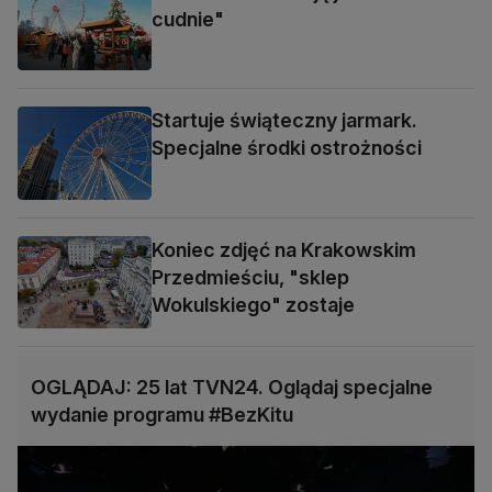
cudnie"
Startuje świąteczny jarmark.
Specjalne środki ostrożności
Koniec zdjęć na Krakowskim
Przedmieściu, "sklep
Wokulskiego" zostaje
OGLĄDAJ: 25 lat TVN24. Oglądaj specjalne
wydanie programu #BezKitu