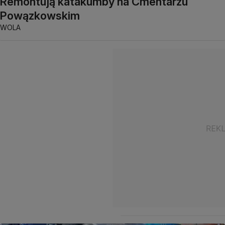
Remontują katakumby na Cmentarzu
Powązkowskim
WOLA