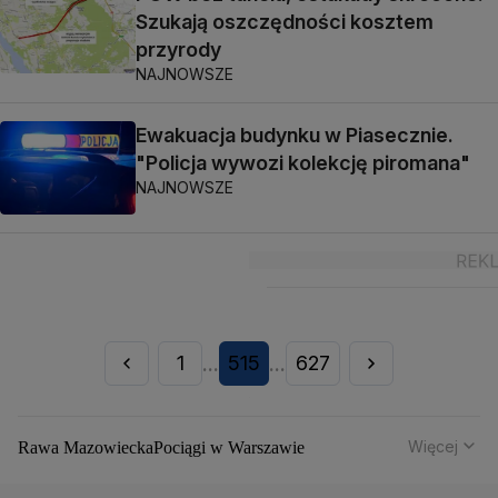
Szukają oszczędności kosztem
przyrody
NAJNOWSZE
Ewakuacja budynku w Piasecznie.
"Policja wywozi kolekcję piromana"
NAJNOWSZE
1
515
627
...
...
Więcej
Rawa Mazowiecka
Pociągi w Warszawie
Powstanie Warszawskie
Remonty dróg