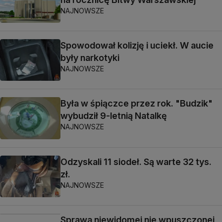
NAJNOWSZE
Spowodował kolizję i uciekł. W aucie
były narkotyki
NAJNOWSZE
Była w śpiączce przez rok. "Budzik"
wybudził 9-letnią Natalkę
NAJNOWSZE
Odzyskali 11 siodeł. Są warte 32 tys.
zł.
NAJNOWSZE
Sprawa niewidomej nie wpuszczonej