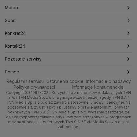
Ministerstwo Infrastruktury
Miasteczko Wilanów
Białołęka
Meteo
Artykuły
Fakty o Świecie
Katowice
Najnowsze
Meteo
Giełda Papierów Wartościowych
KRRiT
Józefów
Drogi w Polsce
Bielany
Sport
Newslettery
Ludzie Faktów
Kraków
Notowania
Pogoda godzinowa
Sport
Europejski Trybunał Praw Człowieka
CBA
Młynów
Mokotów
Zdrowie
Poznań
Pieniądze
Bródno
Pogoda długoterminowa
Ciechanów
Jelonki
Amnesty International
Piłka Nożna
Konkret24
Alert RCB
Ambasada USA w Polsce
Ochota
Technologia
Trójmiasto
Nieruchomości
Pogoda na jutro
Tenis
Najnowsze
Kontakt24
Agencja Bezpieczeństwa Wewnętrznego
ABW
Falenica
Augustów
Żerań
Praga Północ
Kultura i styl
Wrocław
Rynki
Pogoda na weekend
Kolarstwo
Polska
Najnowsze
Pozostałe serwisy
Biuro Bezpieczeństwa Narodowego
Łomianki
Praga Południe
Ciekawostki
Kielce
Dla firm
Najnowsze
Skoki Narciarskie
Świat
Gorące Tematy
TVN
Pomoc
Rembertów
Regulamin serwisu
Quizy
Ustawienia cookie
Informacje o nadawcy
Kujawsko-pomorskie
Handel
Polska
Sporty zimowe
Polityka
Wyślij zgłoszenie
Dzień Dobry TVN
Centrum pomocy
Polityka prywatności
Informacje konsumenckie
Copyright (C) 1997-2026 Korzystanie z materiałów redakcyjnych TVN
Śródmieście
Lublin
Ze świata
Prognoza
Lekkoatletyka
Zdrowie
Uwaga TVN
Test zgodności
S.A. / TVN Media Sp. z o.o. wymaga wcześniejszej zgody TVN S.A./
TVN Media Sp. z o.o. oraz zawarcia stosownej umowy licencyjnej. Na
Targówek
Lubuskie
podstawie art. 25 ust. 1 pkt. 1 b) ustawy o prawie autorskim i prawach
Tech
Świat
Siatkówka
Tech
HGTV
Oglądaj na TV
pokrewnych TVN S.A. / TVN Media Sp. z o.o. wyraźnie zastrzega, że
dalsze rozpowszechnianie artykułów zamieszczonych w programach
Ursus
Olsztyn
Moto
Nauka
F1
Nauka
TVN Turbo
Zrealizuj voucher
oraz na stronach internetowych TVN S.A. / TVN Media Sp. z o.o. jest
zabronione.
Ursynów
Opole
Dla seniora
Ciekawostki
Rozrywka
TVN Style