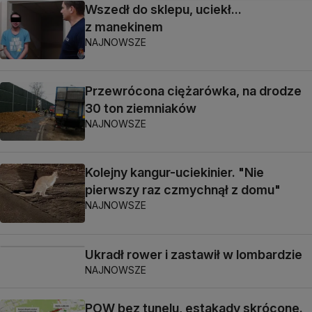
Wszedł do sklepu, uciekł...
z manekinem
NAJNOWSZE
Przewrócona ciężarówka, na drodze
30 ton ziemniaków
NAJNOWSZE
Kolejny kangur-uciekinier. "Nie
pierwszy raz czmychnął z domu"
NAJNOWSZE
Ukradł rower i zastawił w lombardzie
NAJNOWSZE
POW bez tunelu, estakady skrócone.