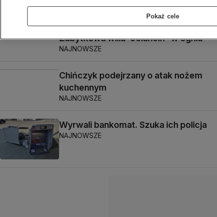
ULICE
Pokaż cele
Zabytkowa willa "Jolancin" w ogniu
NAJNOWSZE
Chińczyk podejrzany o atak nożem
kuchennym
NAJNOWSZE
Wyrwali bankomat. Szuka ich policja
NAJNOWSZE