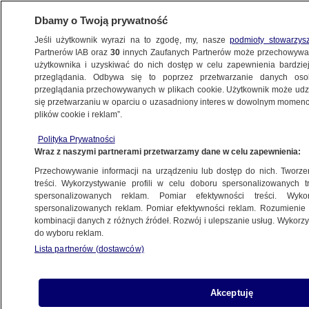
Dbamy o Twoją prywatność
Jeśli użytkownik wyrazi na to zgodę, my, nasze
podmioty stowarzys
Partnerów IAB oraz
30
innych Zaufanych Partnerów może przechowywa
WARSZAWA
użytkownika i uzyskiwać do nich dostęp w celu zapewnienia bardzi
przeglądania. Odbywa się to poprzez przetwarzanie danych os
przeglądania przechowywanych w plikach cookie. Użytkownik może udzie
OKOLICE
się przetwarzaniu w oparciu o uzasadniony interes w dowolnym momencie
plików cookie i reklam”.
"Słychać było przeraźliwy krzyk".
Szybka reakcja policji uratowała życie
Polityka Prywatności
Wraz z naszymi partnerami przetwarzamy dane w celu zapewnienia:
NAJNOWSZE
Przechowywanie informacji na urządzeniu lub dostęp do nich. Tworzeni
treści. Wykorzystywanie profili w celu doboru spersonalizowanych tr
spersonalizowanych reklam. Pomiar efektywności treści. Wyko
Wypadek na trasie S8. Kilka godzin
spersonalizowanych reklam. Pomiar efektywności reklam. Rozumienie o
utrudnień
kombinacji danych z różnych źródeł. Rozwój i ulepszanie usług. Wykor
ULICE
do wyboru reklam.
Lista partnerów (dostawców)
Dachowanie w Sulejówku. Jedna
Akceptuję
osoba w szpitalu