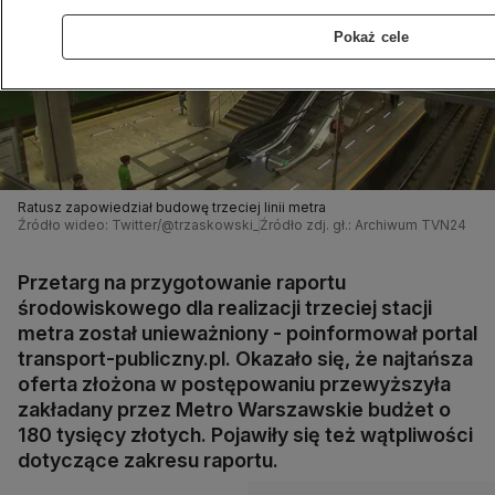
Pokaż cele
Ratusz zapowiedział budowę trzeciej linii metra
Źródło wideo: Twitter/@trzaskowski_
Źródło zdj. gł.: Archiwum TVN24
Przetarg na przygotowanie raportu
środowiskowego dla realizacji trzeciej stacji
metra został unieważniony - poinformował portal
transport-publiczny.pl. Okazało się, że najtańsza
oferta złożona w postępowaniu przewyższyła
zakładany przez Metro Warszawskie budżet o
180 tysięcy złotych. Pojawiły się też wątpliwości
dotyczące zakresu raportu.