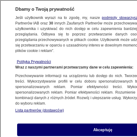
Dbamy o Twoją prywatność
Jeśli użytkownik wyrazi na to zgodę, my, nasze
podmioty stowarzys
Partnerów IAB oraz
30
innych Zaufanych Partnerów może przechowywa
WARSZAWA
użytkownika i uzyskiwać do nich dostęp w celu zapewnienia bardzi
przeglądania. Odbywa się to poprzez przetwarzanie danych os
przeglądania przechowywanych w plikach cookie. Użytkownik może udzie
NAJNOWSZE
się przetwarzaniu w oparciu o uzasadniony interes w dowolnym momencie
plików cookie i reklam”.
Raport środowiskowy dla trzeciej linii
Polityka Prywatności
metra. Przetarg unieważniony, oferty były
Wraz z naszymi partnerami przetwarzamy dane w celu zapewnienia:
zbyt drogie
Przechowywanie informacji na urządzeniu lub dostęp do nich. Tworzeni
treści. Wykorzystywanie profili w celu doboru spersonalizowanych tr
9.10.2022, 15:33
spersonalizowanych reklam. Pomiar efektywności treści. Wyko
spersonalizowanych reklam. Pomiar efektywności reklam. Rozumienie o
kombinacji danych z różnych źródeł. Rozwój i ulepszanie usług. Wykor
Udostępnij
do wyboru reklam.
Lista partnerów (dostawców)
Akceptuję