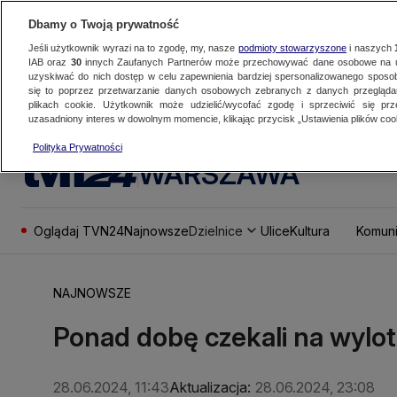
Dbamy o Twoją prywatność
Jeśli użytkownik wyrazi na to zgodę, my, nasze
podmioty stowarzyszone
i naszych
IAB oraz
30
innych Zaufanych Partnerów może przechowywać dane osobowe na ur
uzyskiwać do nich dostęp w celu zapewnienia bardziej spersonalizowanego sposo
się to poprzez przetwarzanie danych osobowych zebranych z danych przegląd
plikach cookie. Użytkownik może udzielić/wycofać zgodę i sprzeciwić się pr
uzasadniony interes w dowolnym momencie, klikając przycisk „Ustawienia plików cook
Polityka Prywatności
WARSZAWA
Oglądaj TVN24
Najnowsze
Dzielnice
Ulice
Kultura
Komuni
NAJNOWSZE
Ponad dobę czekali na wylot
28.06.2024, 11:43
Aktualizacja:
28.06.2024, 23:08