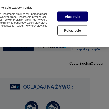
 w celu zapewnienia:
 Tworzenie profili w celu personalizacji
Akceptuję
wanych treści. Tworzenie profili w celu
ci. Wykorzystanie profili do wyboru
Rozumienie odbiorców dzięki statystyce
ulepszanie usług. Wykorzystywanie
Pokaż cele
SUBSKRYBUJ
Przejdź do
Szukaj
Zaloguj się
Menu
Czytaj
Słuchaj
Oglądaj
OGLĄDAJ NA ŻYWO