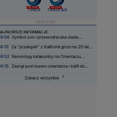
NA ŻYWO
NA ŻYWO
TVN24
TVN24 BiS
NAJNOWSZE INFORMACJE:
19:56
Symbol zoo i przewodniczka stada.
Wydrukowali szkielet słonicy Erny w 3D
18:13
Za "przekąski" z Kalifornii grozi mu 20 lat
więzienia
16:52
Remontują katakumby na Cmentarzu
Powązkowskim
16:15
Zasnął pod murem cmentarza i trafił do
aresztu
Zobacz wszystkie