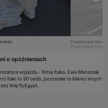
ad doby
Pasażerowie lotu do 
Źródło zdjęcia: Eeeemil
ani o opóźnieniach
nizatora wyjazdu - firmę Itaka. Ewa Maruszak
ci Itaki to 90 osób, pozostałe to klienci innych
zez linię flyEgypt.