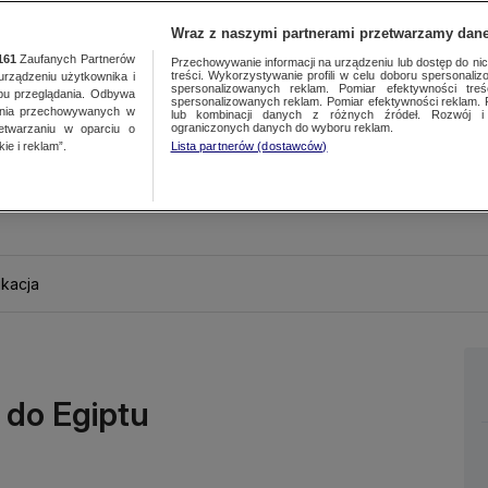
Wraz z naszymi partnerami przetwarzamy dane
161
Zaufanych Partnerów
Przechowywanie informacji na urządzeniu lub dostęp do nich.
treści. Wykorzystywanie profili w celu doboru spersonalizo
ządzeniu użytkownika i
spersonalizowanych reklam. Pomiar efektywności treś
bu przeglądania. Odbywa
spersonalizowanych reklam. Pomiar efektywności reklam. 
ania przechowywanych w
lub kombinacji danych z różnych źródeł. Rozwój i 
ograniczonych danych do wyboru reklam.
zetwarzaniu w oparciu o
ie i reklam”.
Lista partnerów (dostawców)
kacja
 do Egiptu