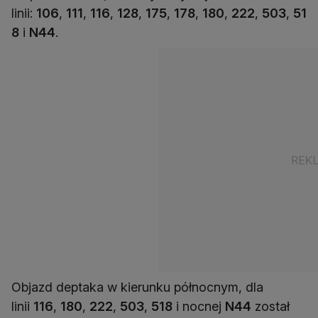
linii:
106
,
111
,
116
,
128
,
175
,
178
,
180
,
222
,
503
,
51
8
i
N44
.
Objazd deptaka w kierunku północnym, dla
linii
116
,
180
,
222
,
503
,
518
i nocnej
N44
został