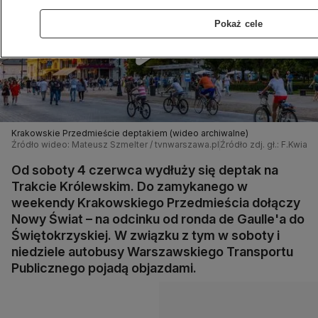
Pokaż cele
Krakowskie Przedmieście deptakiem (wideo archiwalne)
Źródło wideo: Mateusz Szmelter / tvnwarszawa.pl
Źródło zdj. gł.: F.Kwi
Od soboty 4 czerwca wydłuży się deptak na
Trakcie Królewskim. Do zamykanego w
weekendy Krakowskiego Przedmieścia dołączy
Nowy Świat – na odcinku od ronda de Gaulle'a do
Świętokrzyskiej. W związku z tym w soboty i
niedziele autobusy Warszawskiego Transportu
Publicznego pojadą objazdami.