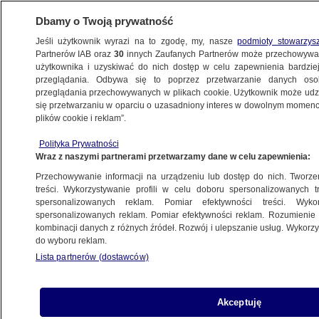
Dbamy o Twoją prywatność
Jeśli użytkownik wyrazi na to zgodę, my, nasze
podmioty stowarzys
Partnerów IAB oraz
30
innych Zaufanych Partnerów może przechowywa
WARSZAWA
użytkownika i uzyskiwać do nich dostęp w celu zapewnienia bardzi
przeglądania. Odbywa się to poprzez przetwarzanie danych os
przeglądania przechowywanych w plikach cookie. Użytkownik może udzie
NAJNOWSZE
się przetwarzaniu w oparciu o uzasadniony interes w dowolnym momencie
plików cookie i reklam”.
Od palmy do kolumny Zygmunta środkiem
Polityka Prywatności
jezdni. Ratusz wydłuża weekendowy
Wraz z naszymi partnerami przetwarzamy dane w celu zapewnienia:
deptak
Przechowywanie informacji na urządzeniu lub dostęp do nich. Tworzeni
treści. Wykorzystywanie profili w celu doboru spersonalizowanych tr
2.06.2022, 06:35
spersonalizowanych reklam. Pomiar efektywności treści. Wyko
spersonalizowanych reklam. Pomiar efektywności reklam. Rozumienie o
kombinacji danych z różnych źródeł. Rozwój i ulepszanie usług. Wykor
Udostępnij
do wyboru reklam.
Lista partnerów (dostawców)
Akceptuję