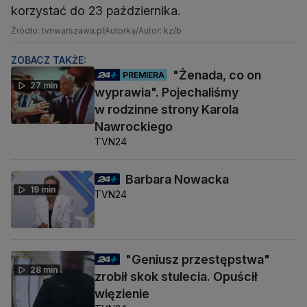
korzystać do 23 października.
Źródło: tvnwarszawa.pl
Autorka/Autor: kz/b
ZOBACZ TAKŻE:
"Żenada, co on
PREMIERA
27 min
wyprawia". Pojechaliśmy
w rodzinne strony Karola
Nawrockiego
TVN24
Barbara Nowacka
19 min
TVN24
"Geniusz przestępstwa"
28 min
zrobił skok stulecia. Opuścił
więzienie